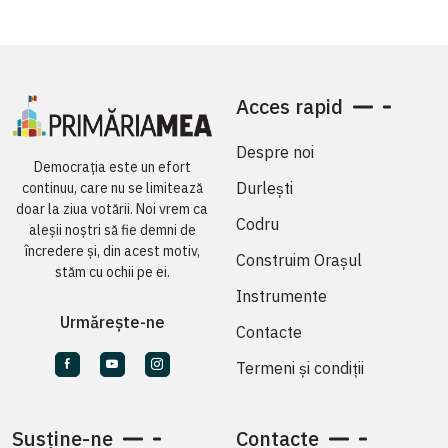
Acces rapid
Despre noi
Democrația este un efort
Durlești
continuu, care nu se limitează
doar la ziua votării. Noi vrem ca
Codru
aleșii noștri să fie demni de
încredere și, din acest motiv,
Construim Orașul
stăm cu ochii pe ei.
Instrumente
Urmărește-ne
Contacte
Termeni și condiții
Susține-ne
Contacte