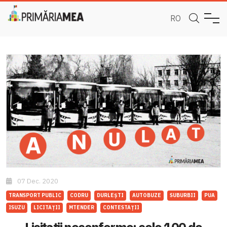
RO
07 Dec. 2020
TRANSPORT PUBLIC
CODRU
DURLEȘTI
AUTOBUZE
SUBURBII
PUA
ISUZU
LICITAȚII
MTENDER
CONTESTAȚII
Licitații neconforme: cele 100 de