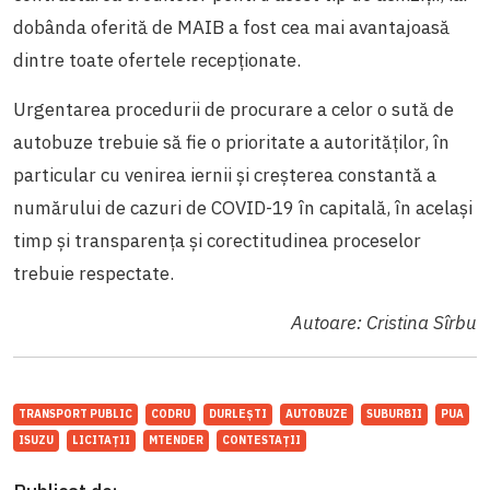
dobânda oferită de MAIB a fost cea mai avantajoasă
dintre toate ofertele recepționate.
Urgentarea procedurii de procurare a celor o sută de
autobuze trebuie să fie o prioritate a autorităților, în
particular cu venirea iernii și creșterea constantă a
numărului de cazuri de COVID-19 în capitală, în același
timp și transparența și corectitudinea proceselor
trebuie respectate.
Autoare: Cristina Sîrbu
TRANSPORT PUBLIC
CODRU
DURLEȘTI
AUTOBUZE
SUBURBII
PUA
ISUZU
LICITAȚII
MTENDER
CONTESTAȚII