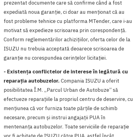
prezentat documente care să confirme când a fost
expediată noua garanție, ci doar au menționat că au
fost probleme tehnice cu platforma MTender, care i-au
motivat să expedieze scrisoarea prin corespondență.
Conform reglementărilor achizițiilor, oferta celor de la
ISUZU nu trebuia acceptată deoarece scrisoarea de
garanție nu corespundea cerințelor licitației.
- Existența conflictelor de interese în legătură cu
reparația autobuzelor.
Compania ISUZU a oferit
posibilitatea Î.M. „Parcul Urban de Autobuze” să
efectueze reparațiile la propriul centru de deservire, cu
mențiunea că vor furniza toate părțile de schimb
necesare, precum și instrui angajații PUA în
mentenanța autobuzelor. Toate serviciile de reparație
vor fi achitate de ISUZU către PUA, astfel încât