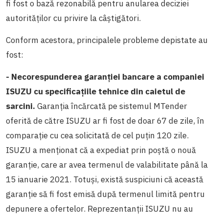
fi fost o bază rezonabilă pentru anularea deciziei
autorităților cu privire la câștigători.
Conform acestora, principalele probleme depistate au
fost:
- Necorespunderea garanției bancare a companiei
ISUZU cu specificațiile tehnice din caietul de
sarcini.
Garanția încărcată pe sistemul MTender
oferită de către ISUZU ar fi fost de doar 67 de zile, în
comparație cu cea solicitată de cel puțin 120 zile.
ISUZU a menționat că a expediat prin poștă o nouă
garanție, care ar avea termenul de valabilitate până la
15 ianuarie 2021. Totuși, există suspiciuni că această
garanție să fi fost emisă după termenul limită pentru
depunere a ofertelor. Reprezentanții ISUZU nu au