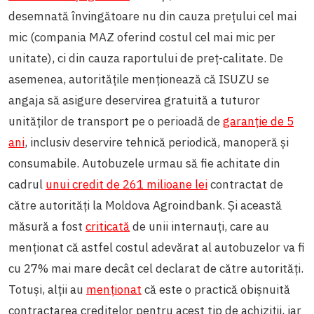
desemnată învingătoare nu din cauza prețului cel mai
mic (compania MAZ oferind costul cel mai mic per
unitate), ci din cauza raportului de preț-calitate. De
asemenea, autoritățile menționează că ISUZU se
angaja să asigure deservirea gratuită a tuturor
unităților de transport pe o perioadă de
garanție de 5
ani
, inclusiv deservire tehnică periodică, manoperă și
consumabile. Autobuzele urmau să fie achitate din
cadrul
unui credit de 261 milioane lei
contractat de
către autorități la Moldova Agroindbank. Și această
măsură a fost
criticată
de unii internauți, care au
menționat că astfel costul adevărat al autobuzelor va fi
cu 27% mai mare decât cel declarat de către autorități.
Totuși, alții au
menționat
că este o practică obișnuită
contractarea creditelor pentru acest tip de achiziții, iar