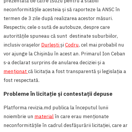
prezentată de către Isuzu pentru a stabili
neconformitățile acesteia și să raporteze la ANSC în
termen de 3 zile după realizarea acestor măsuri.
Respectiv, cele o sută de autobuze, despre care
autoritățile spuneau că sunt destinate suburbiilor,
inclusiv orașelor
Durlești
și
Codru
, cel mai probabil nu
vor ajunge la Chișinău în acest an. Primarul Ion Ceban
s-a declarat surprins de anularea deciziei și a
menționat
că licitația a fost transparentă și legislația a
fost respectată.
Probleme în licitație și contestații depuse
Platforma revizia.md publica la începutul lunii
noiembrie un
material
în care erau menționate
neconformitățile în cadrul desfășurării licitației, care ar