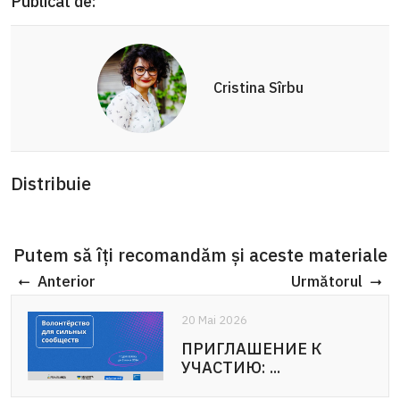
Publicat de:
Cristina Sîrbu
Distribuie
Putem să îți recomandăm și aceste materiale
Anterior
Următorul
20 Mai 2026
20 Mai 2026
ПРИГЛАШЕНИЕ К
APEL DE PARTICIPARE:
УЧАСТИЮ: ...
Voluntariat pentru ...