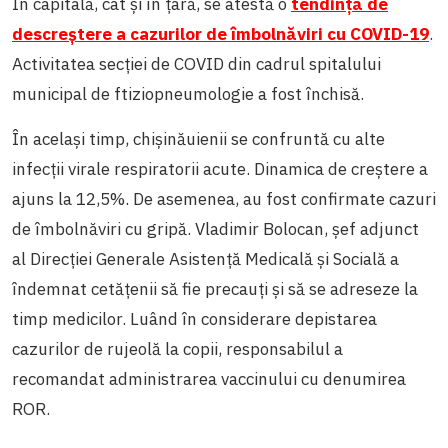
În capitală, cât și în țară, se atestă o
tendință de
descreștere a cazurilor de îmbolnăviri cu COVID-19
.
Activitatea secției de COVID din cadrul spitalului
municipal de ftiziopneumologie a fost închisă.
În același timp, chișinăuienii se confruntă cu alte
infecții virale respiratorii acute. Dinamica de creștere a
ajuns la 12,5%. De asemenea, au fost confirmate cazuri
de îmbolnăviri cu gripă. Vladimir Bolocan, șef adjunct
al Direcției Generale Asistență Medicală și Socială a
îndemnat cetățenii să fie precauți și să se adreseze la
timp medicilor. Luând în considerare depistarea
cazurilor de rujeolă la copii, responsabilul a
recomandat administrarea vaccinului cu denumirea
ROR.