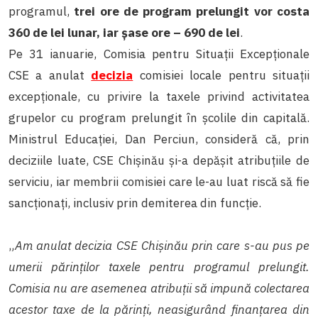
programul,
trei ore de program prelungit vor costa
360 de lei lunar, iar șase ore – 690 de lei
.
Pe 31 ianuarie, Comisia pentru Situații Excepționale
CSE a anulat
decizia
comisiei locale pentru situații
excepționale, cu privire la taxele privind activitatea
grupelor cu program prelungit în școlile din capitală.
Ministrul Educației, Dan Perciun, consideră că, prin
deciziile luate, CSE Chișinău și-a depășit atribuțiile de
serviciu, iar membrii comisiei care le-au luat riscă să fie
sancționați, inclusiv prin demiterea din funcție.
„
Am anulat decizia CSE Chișinău prin care s-au pus pe
umerii părinților taxele pentru programul prelungit.
Comisia nu are asemenea atribuții să impună colectarea
acestor taxe de la părinți, neasigurând finanțarea din