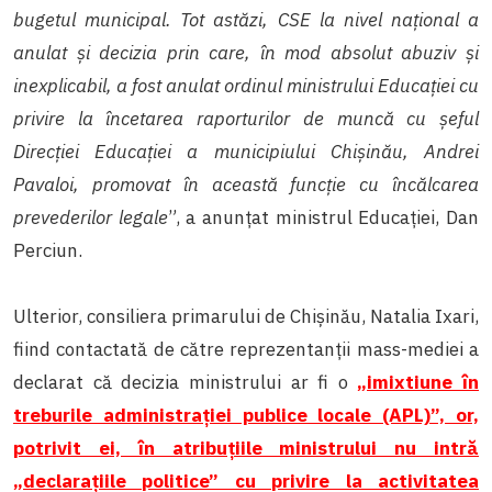
bugetul municipal. Tot astăzi, CSE la nivel național a
anulat și decizia prin care, în mod absolut abuziv și
inexplicabil, a fost anulat ordinul ministrului Educației cu
privire la încetarea raporturilor de muncă cu șeful
Direcției Educației a municipiului Chișinău, Andrei
Pavaloi, promovat în această funcție cu încălcarea
prevederilor legale
”, a anunțat ministrul Educației, Dan
Perciun.
Ulterior, consiliera primarului de Chișinău, Natalia Ixari,
fiind contactată de către reprezentanții mass-mediei a
declarat că decizia ministrului ar fi o
„imixtiune în
treburile administrației publice locale (APL)”, or,
potrivit ei, în atribuțiile ministrului nu intră
„declarațiile politice” cu privire la activitatea