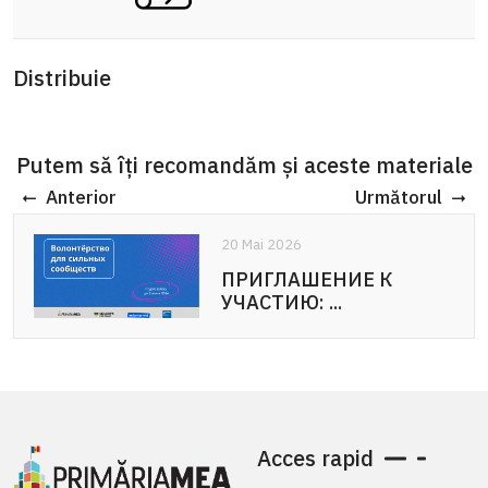
Distribuie
Putem să îți recomandăm și aceste materiale
Anterior
Următorul
20 Mai 2026
20 Mai 2026
ПРИГЛАШЕНИЕ К
APEL DE PARTICIPARE:
УЧАСТИЮ: ...
Voluntariat pentru ...
Acces rapid