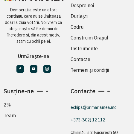
Despre noi
Democrația este un efort
Durlești
continuu, care nu se limitează
doar la ziua votării. Noi vrem ca
Codru
aleșii noștri să fie demni de
încredere și, din acest motiv,
Construim Orașul
stăm cu ochii pe ei.
Instrumente
Urmărește-ne
Contacte
Termeni și condiții
Susține-ne
Contacte
2%
echipa@primariamea.md
Team
+373 (602) 12 112
Chișinău, str. București 60