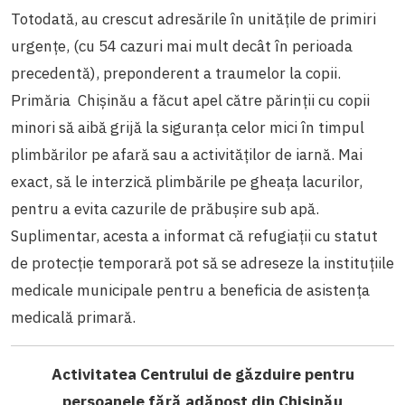
Totodată, au crescut adresările în unitățile de primiri
urgențe, (cu 54 cazuri mai mult decât în perioada
precedentă), preponderent a traumelor la copii.
Primăria Chișinău a făcut apel către părinții cu copii
minori să aibă grijă la siguranța celor mici în timpul
plimbărilor pe afară sau a activităților de iarnă. Mai
exact, să le interzică plimbările pe gheața lacurilor,
pentru a evita cazurile de prăbușire sub apă.
Suplimentar, acesta a informat că refugiații cu statut
de protecție temporară pot să se adreseze la instituțiile
medicale municipale pentru a beneficia de asistența
medicală primară.
Activitatea Centrului de găzduire pentru
persoanele fără adăpost din Chișinău