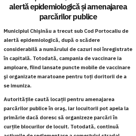
alertă epidemiologică și amenajarea
parcărilor publice
Municipiul Chișinău a trecut sub Cod Portocaliu de
alertă epidemiologică, după o scădere
considerabilă a numărului de cazuri noi înregistrate
în capitală. Totodată, campania de vaccinare ia
amploare, fiind lansate puncte mobile de vaccinare
și organizate maratoane pentru toți doritorii de a
se imuniza.
Autoritățile caută locații pentru amenajarea
parcărilor publice în oraș, iar locuitorii pot apela la
primărie dacă doresc să organizeze parcări în
curțile blocurilor de locuit. Totodată, continuă
acțiunile de reglementare a comerțului stradal,