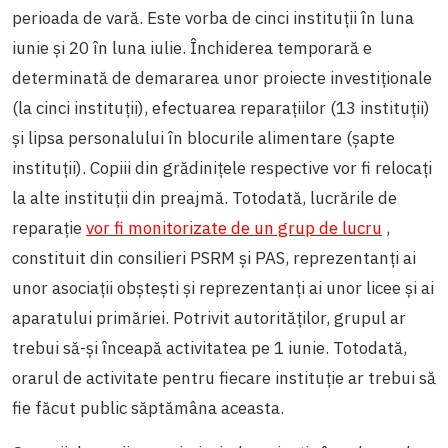
perioada de vară. Este vorba de cinci instituții în luna
iunie și 20 în luna iulie. Închiderea temporară e
determinată de demararea unor proiecte investiționale
(la cinci instituții), efectuarea reparațiilor (13 instituții)
și lipsa personalului în blocurile alimentare (șapte
instituții). Copiii din grădinițele respective vor fi relocați
la alte instituții din preajmă. Totodată, lucrările de
reparație
vor fi monitorizate de un grup de lucru
,
constituit din consilieri PSRM și PAS, reprezentanți ai
unor asociații obștești și reprezentanți ai unor licee și ai
aparatului primăriei. Potrivit autorităților, grupul ar
trebui să-și înceapă activitatea pe 1 iunie. Totodată,
orarul de activitate pentru fiecare instituție ar trebui să
fie făcut public săptămâna aceasta.