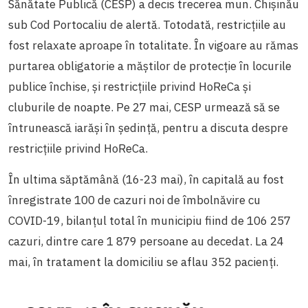
Sănătate Publică (CESP) a decis trecerea mun. Chișinău
sub Cod Portocaliu de alertă. Totodată, restricțiile au
fost relaxate aproape în totalitate. În vigoare au rămas
purtarea obligatorie a măștilor de protecție în locurile
publice închise, și restricțiile privind HoReCa și
cluburile de noapte. Pe 27 mai, CESP urmează să se
întrunească iarăși în ședință, pentru a discuta despre
restricțiile privind HoReCa.
În ultima săptămână (16-23 mai), în capitală au fost
înregistrate 100 de cazuri noi de îmbolnăvire cu
COVID-19, bilanțul total în municipiu fiind de 106 257
cazuri, dintre care 1 879 persoane au decedat. La 24
mai, în tratament la domiciliu se aflau 352 pacienți.