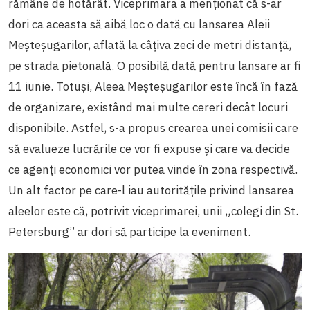
rămâne de hotărât. Viceprimara a menționat că s-ar
dori ca aceasta să aibă loc o dată cu lansarea Aleii
Meșteșugarilor, aflată la câțiva zeci de metri distanță,
pe strada pietonală. O posibilă dată pentru lansare ar fi
11 iunie. Totuși, Aleea Meșteșugarilor este încă în fază
de organizare, existând mai multe cereri decât locuri
disponibile. Astfel, s-a propus crearea unei comisii care
să evalueze lucrările ce vor fi expuse și care va decide
ce agenți economici vor putea vinde în zona respectivă.
Un alt factor pe care-l iau autoritățile privind lansarea
aleelor este că, potrivit viceprimarei, unii „colegi din St.
Petersburg” ar dori să participe la eveniment.