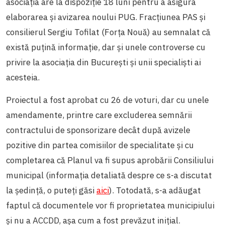
asociația are la dispoziție 18 luni pentru a asigura
elaborarea și avizarea noului PUG. Fracțiunea PAS și
consilierul Sergiu Tofilat (Forța Nouă) au semnalat că
există puțină informație, dar și unele controverse cu
privire la asociația din București și unii specialiști ai
acesteia.
Proiectul a fost aprobat cu 26 de voturi, dar cu unele
amendamente, printre care excluderea semnării
contractului de sponsorizare decât după avizele
pozitive din partea comisiilor de specialitate și cu
completarea că Planul va fi supus aprobării Consiliului
municipal (informația detaliată despre ce s-a discutat
la ședință, o puteți găsi
aici
). Totodată, s-a adăugat
faptul că documentele vor fi proprietatea municipiului
și nu a ACCDD, așa cum a fost prevăzut inițial.