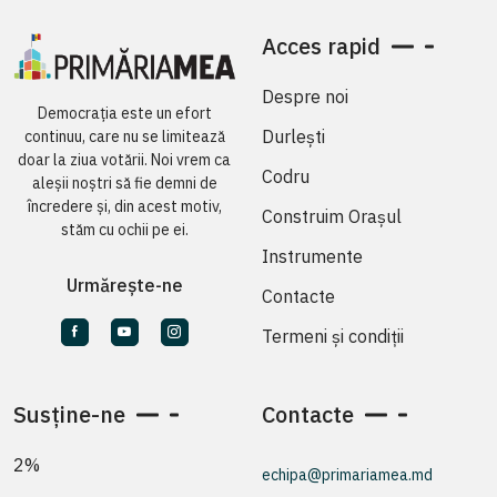
Acces rapid
Despre noi
Democrația este un efort
Durlești
continuu, care nu se limitează
doar la ziua votării. Noi vrem ca
Codru
aleșii noștri să fie demni de
încredere și, din acest motiv,
Construim Orașul
stăm cu ochii pe ei.
Instrumente
Urmărește-ne
Contacte
Termeni și condiții
Susține-ne
Contacte
2%
echipa@primariamea.md