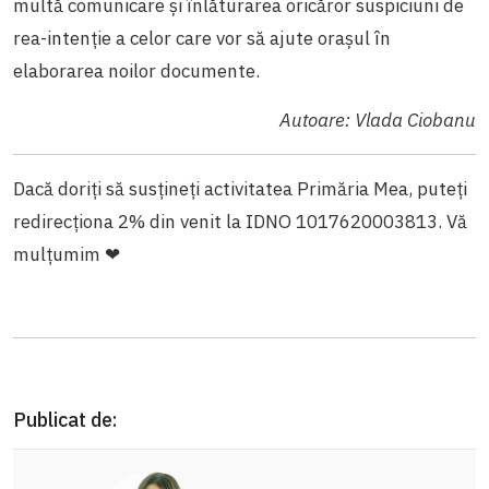
multă comunicare și înlăturarea oricăror suspiciuni de
rea-intenție a celor care vor să ajute orașul în
elaborarea noilor documente.
Autoare: Vlada Ciobanu
Dacă doriți să susțineți activitatea Primăria Mea, puteți
redirecționa 2% din venit la IDNO 1017620003813. Vă
mulțumim ❤
Publicat de: