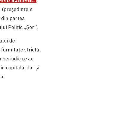
cadrul Primăriei
:
e (președintele
 din partea
lui Politic „Șor”.
ului de
nformitate strictă
a periodic ce au
in capitală, dar și
la: