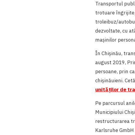
Transportul public
trotuare îngrijit
troleibuz/autobuz
dezvoltate, cu at
mașinilor persona
În Chișinău, tran
august 2019, Pri
persoane, prin ca
chișinăuieni. Cet
unităților de tr
Pe parcursul anil
Municipiului Chiș
restructurarea t
Karlsruhe GmbH (