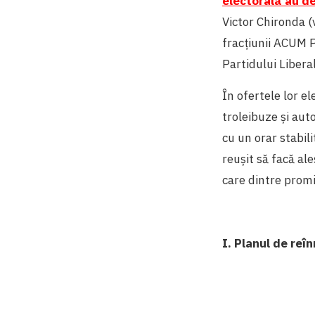
electorală au de
Victor Chironda (
fracțiunii ACUM P
Partidului Liberal
În ofertele lor e
troleibuze și aut
cu un orar stabili
reușit să facă ale
care dintre promi
I. Planul de reî