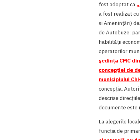
fost adoptat ca
„
a fost realizat c
și Amenințări) de
de Autobuze; par
fiabilității econo
operatorilor munic
ședința CMC di
concepţiei de de
municipiului Ch
concepția. Autori
descrise direcțiil
documente este 
La alegerile loca
funcția de primar