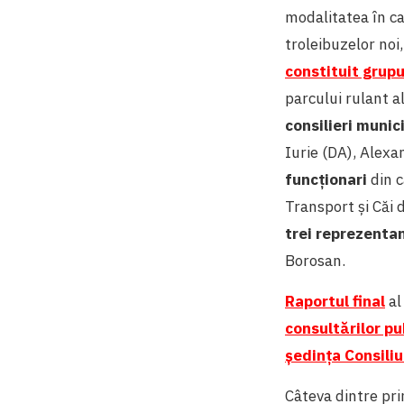
modalitatea în ca
troleibuzelor noi
constituit grupu
parcului rulant a
consilieri munici
Iurie (DA), Alex
funcționari
din c
Transport și Căi 
trei reprezentanț
Borosan.
Raportul final
al
consultărilor pu
ședința Consiliu
Câteva dintre pri