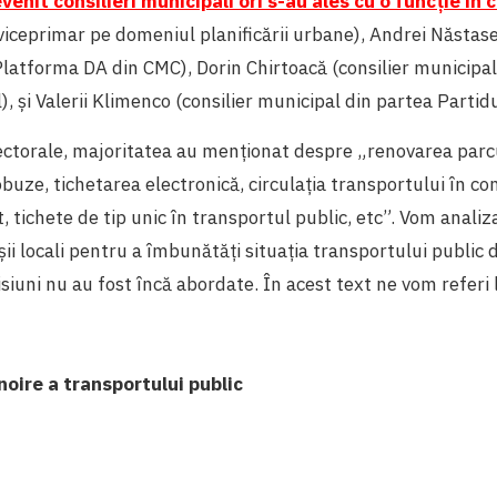
venit consilieri municipali ori s-au ales cu o funcție în 
viceprimar pe domeniul planificării urbane), Andrei Năstas
latforma DA din CMC), Dorin Chirtoacă (consilier municipal
), și Valerii Klimenco (consilier municipal din partea Partidu
lectorale, majoritatea au menționat despre „renovarea parc
obuze, tichetarea electronică, circulația transportului în co
t, tichete de tip unic în transportul public, etc”. Vom analiz
șii locali pentru a îmbunătăți situația transportului public d
siuni nu au fost încă abordate. În acest text ne vom referi 
nnoire a transportului public