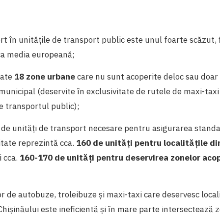
rt în unitățile de transport public este unul foarte scăzut, 
 ca media europeană;
cate
18 zone urbane
care nu sunt acoperite deloc sau doar 
municipal (deservite în exclusivitate de rutele de maxi-tax
e transportul public);
de unități de transport necesare pentru asigurarea stand
itate reprezintă cca.
160 de unități pentru localitățile d
i cca.
160-170 de unități pentru deservirea zonelor aco
or de autobuze, troleibuze și maxi-taxi care deservesc locali
hișinăului este ineficientă și în mare parte intersectează 