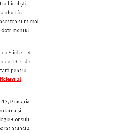
u bicicliști,
 confort în
t acestea sunt mai
în detrimentul
da 5 iulie – 4
on de 1300 de
itară pentru
icient al
2013, Primăria
entarea şi
logie-Consult
orat atunci a