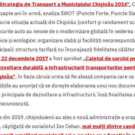
Strategia de Transport a Municipiului Chișinău 2014”.
C
u șapte ani în urmă, analiza SWOT (Puncte Forte, Puncte Sl
scrie situația actuală din Chișinău (confort și randament sc
curile auto au nevoie de o modernizare globală în vederea 
mice și ecologice; organizare slabă și facilități necorespunz
ipali; structura tarifară nu încurajează fidelitatea călători
n 22 decembrie 2017
a fost aprobat
„Caietul de sarcini p
zvoltare durabilă a infrastructurii transporturilor pent
işinău”
, în baza căruia urma să fie aleasă compania care va
tățile au anunțat că se dorește elaborarea unui nou documen
e principale de dezvoltare a infrastructurii, însă finalitatea 
necunoscută.
le din 2019, chișinăuienii au ales o nouă administrație a ora
, câștigată de socialistul Ion Ceban,
mai mulți dintre cand