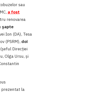
utobuzelor sau
 CMC,
a fost
ntru renovarea
in
șapte
vei Ion (DA), Tesa
rov (PSRM),
doi
(șeful Direcției
u, Olga Ursu, și
Constantin
upus
t prezentat la