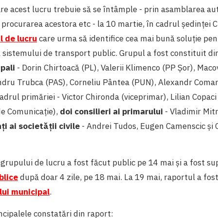
re acest lucru trebuie să se întâmple - prin asamblarea a
, procurarea acestora etc - la 10 martie, în cadrul ședinței
l de lucru
care urma să identifice cea mai bună soluție pe
l sistemului de transport public. Grupul a fost constituit d
pali
- Dorin Chirtoacă (PL), Valerii Klimenco (PP Șor), Maco
andru Trubca (PAS), Corneliu Pântea (PUN), Alexandr Coma
adrul primăriei - Victor Chironda (viceprimar), Lilian Copaci 
de Comunicație),
doi consilieri ai primarului
- Vladimir Mitr
i ai societății civile
- Andrei Tudos, Eugen Camenscic și 
 grupului de lucru a fost făcut public pe 14 mai și a fost s
blice
după doar 4 zile, pe 18 mai. La 19 mai, raportul a fos
lui municipal
.
ncipalele constatări din raport: