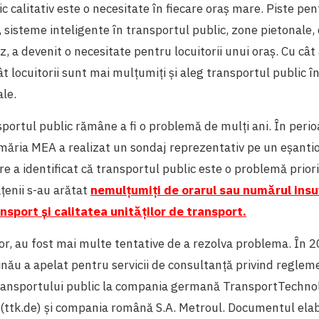
 calitativ este o necesitate în fiecare oraș mare. Piste pentr
e, sisteme inteligente în transportul public, zone pietonale,
, a devenit o necesitate pentru locuitorii unui oraș. Cu câ
ât locuitorii sunt mai mulțumiți și aleg transportul public 
le.
sportul public rămâne a fi o problemă de mulți ani. În perioa
măria MEA a realizat un sondaj reprezentativ pe un eșanti
re a identificat că transportul public este o problemă prior
ățenii s-au arătat
nemulțumiți de orarul sau numărul insuf
ansport și calitatea unităților de transport.
or, au fost mai multe tentative de a rezolva problema. În 
inău a apelat pentru servicii de consultanță privind reglem
ransportului public la compania germană TransportTechno
ttk.de) și compania română S.A. Metroul. Documentul elab