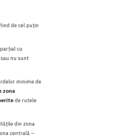
fiind de cel puțin
parțial cu
i sau nu sunt
ardelor minime de
in zona
perite
de rutele
tățile din zona
zona centrală –