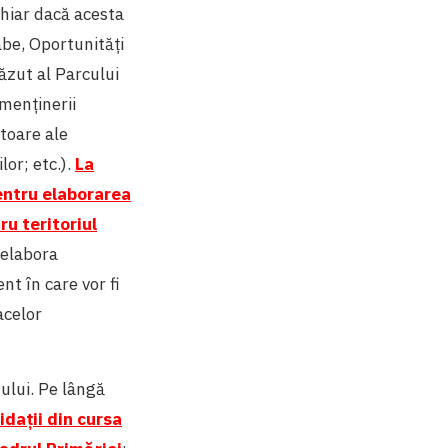
hiar dacă acesta
abe, Oportunități
ăzut al Parcului
menținerii
ătoare ale
lor; etc.).
La
entru elaborarea
ru teritoriul
 elabora
t în care vor fi
acelor
șului. Pe lângă
idații din cursa