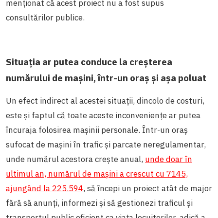
menționat că acest proiect nu a fost supus
consultărilor publice.
Situația ar putea conduce la creșterea
numărului de mașini, într-un oraș și așa poluat
Un efect indirect al acestei situații, dincolo de costuri,
este și faptul că toate aceste inconveniențe ar putea
încuraja folosirea mașinii personale. Într-un oraș
sufocat de mașini în trafic și parcate neregulamentar,
unde numărul acestora crește anual,
unde doar în
ultimul an, numărul de mașini a crescut cu 7145,
ajungând la 225.594
, să începi un proiect atât de major
fără să anunți, informezi și să gestionezi traficul și
transportul public eficient ca viața locuitorilor, adică a