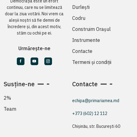
Democrația este un efort
Durlești
continuu, care nu se limitează
doar la ziua votării. Noi vrem ca
Codru
aleșii noștri să fie demni de
încredere și, din acest motiv,
Construim Orașul
stăm cu ochii pe ei.
Instrumente
Urmărește-ne
Contacte
Termeni și condiții
Susține-ne
Contacte
2%
echipa@primariamea.md
Team
+373 (602) 12 112
Chișinău, str. București 60