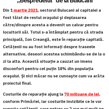
Din 1
martie 2021
, sectorul Buiucani al capitalei a
fost tăiat de restul orașului și deplasarea
către/dinspre acesta a devenit un calvar pentru
locuitorii săi. Totul s-a întâmplat pentru că strada
principală, Ion Creangă, este în reparație capitală.
Cetățenii nu au fost informați despre traseele
alternative, deseori acestea schimbându-se de la o
zi la alta. Această situație a cauzat un imens
disconfort pentru cel puțin 18% din populația
orașului. Și nici măcar nu se cunoaște cum va arăta
proiectul final.
Costurile de reparație ajung la
70 milioane de lei
,
conform Primăriei, iar costurile invizibile ce le vor
suporta cetățenii, care petrec cu 2 ore mai mult pe