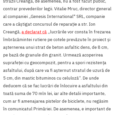
străzii Creangă, de asemenea, nu a fost făcut public,
contrar prevederilor legii. Vitalie Mruc, director general
al companiei „Genesis International" SRL, companie
care a câștigat concursul de reparație a str. Ion
Creangă,
a declarat că
„lucrările vor consta în frezarea
îmbrăcămintei rutiere pe cotele prevăzute în proiect și
așternerea unui strat de beton asfaltic dens, de 8 cm,
pe bază de granule din granit. Urmează acoperirea
suprafeței cu geocompozit, pentru a spori rezistența
asfaltului, după care va fi așternut stratul de uzură de
5 cm, din mastic bituminos cu celuloză”. De unde
deducem că se fac lucrări de înlocuire a asfaltului din
toată suma de 70 mln lei, iar alte detalii importante,
cum ar fi amenajarea pistelor de biciclete, nu regăsim
în comunicatul Primăriei. De asemenea, e important de