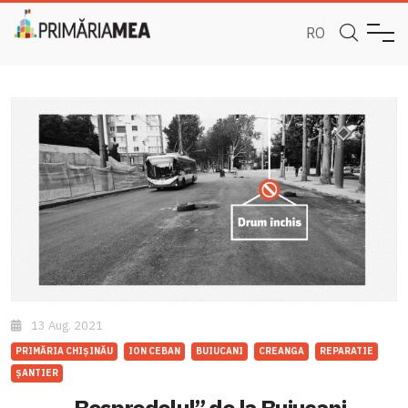
RO
13 Aug. 2021
PRIMĂRIA CHIȘINĂU
ION CEBAN
BUIUCANI
CREANGA
REPARATIE
ȘANTIER
„Bespredelul” de la Buiucani