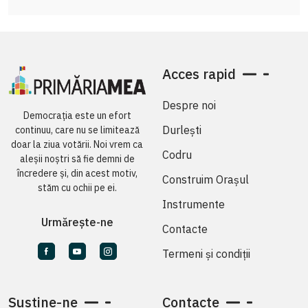
Acces rapid
Despre noi
Democrația este un efort
Durlești
continuu, care nu se limitează
doar la ziua votării. Noi vrem ca
Codru
aleșii noștri să fie demni de
încredere și, din acest motiv,
Construim Orașul
stăm cu ochii pe ei.
Instrumente
Urmărește-ne
Contacte
Termeni și condiții
Susține-ne
Contacte