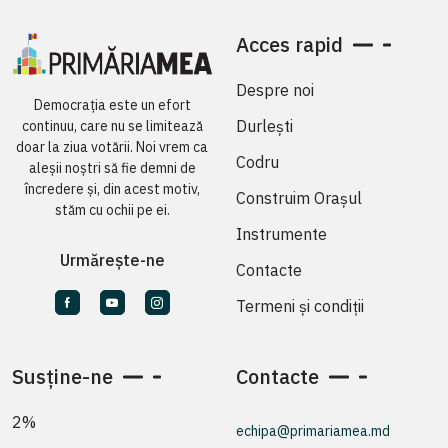
Acces rapid
Despre noi
Democrația este un efort
Durlești
continuu, care nu se limitează
doar la ziua votării. Noi vrem ca
Codru
aleșii noștri să fie demni de
încredere și, din acest motiv,
Construim Orașul
stăm cu ochii pe ei.
Instrumente
Urmărește-ne
Contacte
Termeni și condiții
Susține-ne
Contacte
2%
echipa@primariamea.md