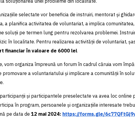
 la soluționarea unei probleme din localitate.
izațiile selectate vor beneficia de instruiri, mentorat și ghida
a, a planifica activitatea de voluntariat, a implica comunitatea
ne soluții pe termen lung pentru rezolvarea problemei. Instruir
fizic în localitate. Pentru realizarea activității de voluntariat, ș
t financiar în valoare de 6000 lei
.
e, vom organiza împreună un forum în cadrul căruia vom împăr
e promovare a voluntariatului și implicare a comunității în sol
le.
 participanții și participantele preselectate va avea loc online
ticipa în program, persoanele și organizațiile interesate tre
ână pe data de
12 mai 2024:
https://forms.gle/6c77QFtGj