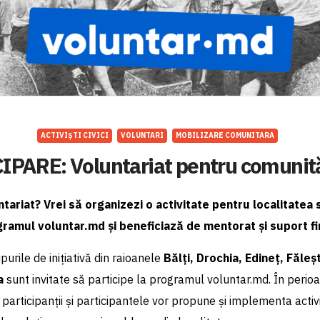
ACTIVIȘTI CIVICI
VOLUNTARI
MOBILIZARE COMUNITARA
PARE: Voluntariat pentru comunită
ntariat? Vrei să organizezi o activitate pentru localitate
gramul voluntar.md și beneficiază de mentorat și suport fi
upurile de inițiativă din raioanele
Bălți, Drochia, Edineț, Făleșt
a
sunt invitate să participe la programul voluntar.md. În perioa
articipanții și participantele vor propune și implementa activi