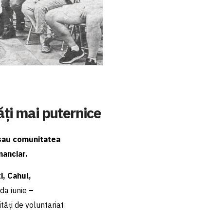
ți mai puternice
a sau comunitatea
nanciar.
i, Cahul,
da iunie –
tăți de voluntariat