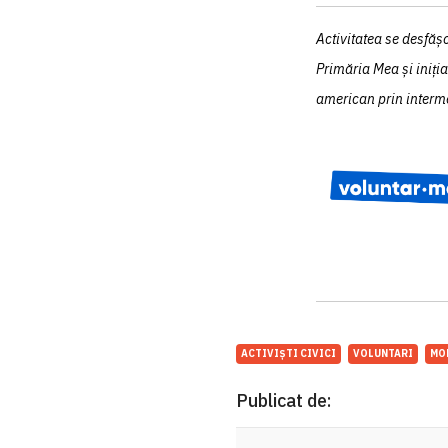
Activitatea se desfăș
Primăria Mea și iniți
american prin interme
ACTIVIȘTI CIVICI
VOLUNTARI
MO
Publicat de: