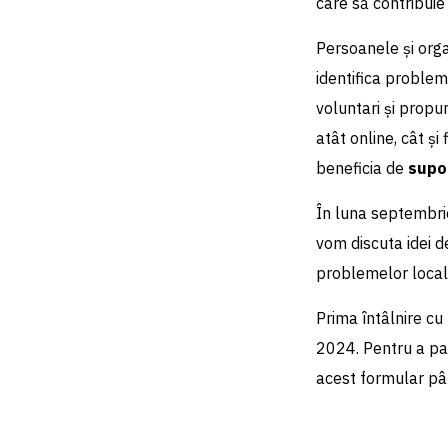
care să contribuie
Persoanele și organ
identifica problem
voluntari și propu
atât online, cât și 
beneficia de
supor
În luna septembri
vom discuta idei d
problemelor loca
Prima întâlnire cu
2024. Pentru a par
acest formular p