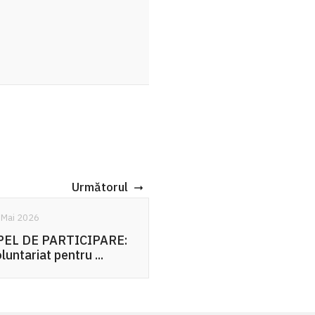
Următorul
16 Sept. 2025
De la drujbă la
PARE:
responsabilitate: c
..
putem ...