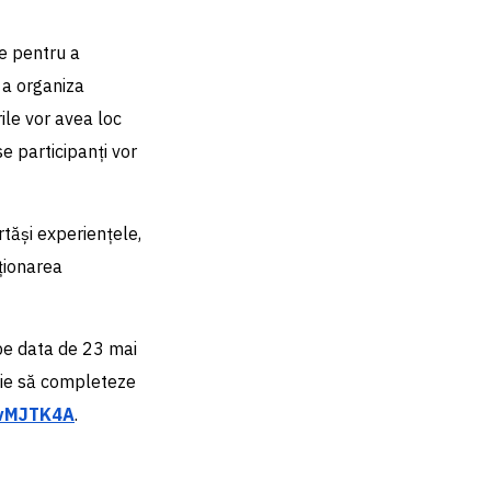
re pentru a
, a organiza
ile vor avea loc
ase participanți vor
tăși experiențele,
uționarea
 pe data de 23 mai
buie să completeze
9vMJTK4A
.