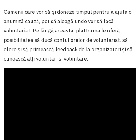
Oamenii care vor să-și doneze timpul pentru a ajuta o
anumită cauză, pot să aleagă unde vor să facă
voluntariat. Pe lângă aceasta, platforma le oferă
posibilitatea să ducă contul orelor de voluntariat, să
ofere și să primească feedback de la organizatori și să
cunoască alți voluntari și voluntare.