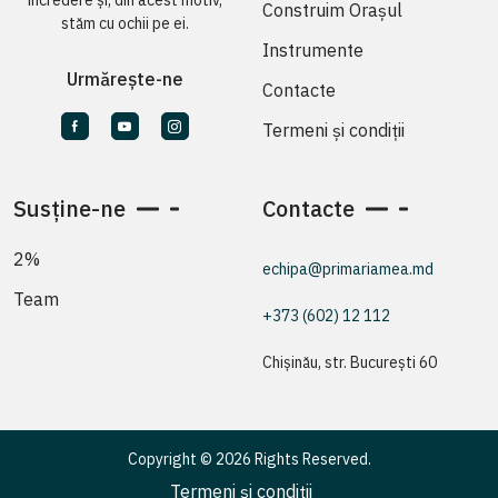
încredere și, din acest motiv,
Construim Orașul
stăm cu ochii pe ei.
Instrumente
Urmărește-ne
Contacte
Termeni și condiții
Susține-ne
Contacte
2%
echipa@primariamea.md
Team
+373 (602) 12 112
Chișinău, str. București 60
Copyright © 2026 Rights Reserved.
Termeni și condiții