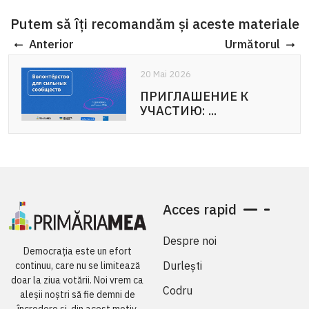
Putem să îți recomandăm și aceste materiale
Anterior
Următorul
20 Mai 2026
20 Mai 2026
ПРИГЛАШЕНИЕ К
APEL DE PARTICIPARE:
УЧАСТИЮ: ...
Voluntariat pentru ...
Acces rapid
Despre noi
Democrația este un efort
Durlești
continuu, care nu se limitează
doar la ziua votării. Noi vrem ca
Codru
aleșii noștri să fie demni de