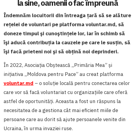
la sine, oamenii o fac împreună
Îndemnăm locuitorii din întreaga țară să se alăture
rețelei de voluntari pe platforma voluntar.md, să
doneze timpul și cunoștințele lor, iar în schimb să
își aducă contribuția la cauzele pe care le susțin, să
își facă prieteni noi și să obțină noi deprinderi.
În 2022, Asociația Obștească „Primăria Mea” și
inițiativa „Moldova pentru Pace” au creat platforma
voluntar.md
– o soluție locală pentru conectarea celor
care vor să facă voluntariat cu organizațiile care oferă
astfel de oportunități. Aceasta a fost un răspuns la
necesitatea de a gestiona cât mai eficient miile de
persoane care au dorit să ajute persoanele venite din
Ucraina, în urma invaziei ruse.