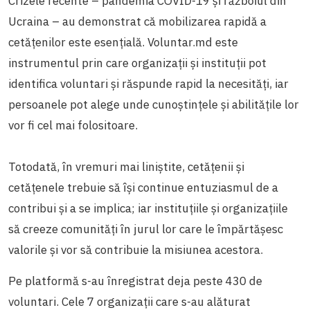
Crizele recente – pandemia COVID-19 și războiul din
Ucraina – au demonstrat că mobilizarea rapidă a
cetățenilor este esențială. Voluntar.md este
instrumentul prin care organizații și instituții pot
identifica voluntari și răspunde rapid la necesități, iar
persoanele pot alege unde cunoștințele și abilitățile lor
vor fi cel mai folositoare.
Totodată, în vremuri mai liniștite, cetățenii și
cetățenele trebuie să își continue entuziasmul de a
contribui și a se implica; iar instituțiile și organizațiile
să creeze comunități în jurul lor care le împărtășesc
valorile și vor să contribuie la misiunea acestora.
Pe platformă s-au înregistrat deja peste 430 de
voluntari. Cele 7 organizații care s-au alăturat