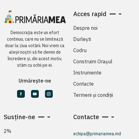
Acces rapid
Despre noi
Democrația este un efort
Durlești
continuu, care nu se limitează
doar la ziua votării. Noi vrem ca
Codru
aleșii noștri să fie demni de
încredere și, din acest motiv,
Construim Orașul
stăm cu ochii pe ei.
Instrumente
Urmărește-ne
Contacte
Termeni și condiții
Susține-ne
Contacte
2%
echipa@primariamea.md