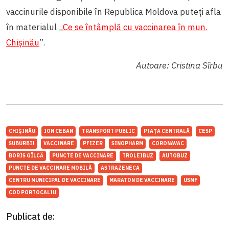
vaccinurile disponibile în Republica Moldova puteți afla
în materialul „
Ce se întâmplă cu vaccinarea în mun.
Chișinău
”.
Autoare: Cristina Sîrbu
CHIȘINĂU
ION CEBAN
TRANSPORT PUBLIC
PIAȚA CENTRALĂ
CESP
SUBURBII
VACCINARE
PFIZER
SINOPHARM
CORONAVAC
BORIS GÎLCĂ
PUNCTE DE VACCINARE
TROLEIBUZ
AUTOBUZ
PUNCTE DE VACCINARE MOBILĂ
ASTRAZENECA
CENTRU MUNICIPAL DE VACCINARE
MARATON DE VACCINARE
USMF
COD PORTOCALIU
Publicat de: