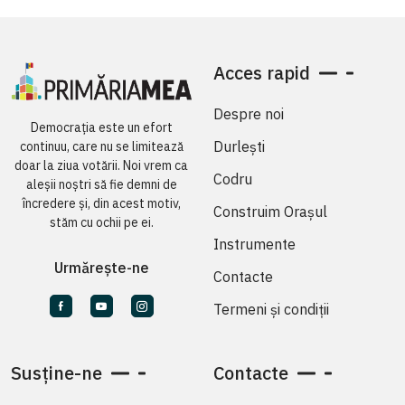
Acces rapid
Despre noi
Democrația este un efort
Durlești
continuu, care nu se limitează
doar la ziua votării. Noi vrem ca
Codru
aleșii noștri să fie demni de
încredere și, din acest motiv,
Construim Orașul
stăm cu ochii pe ei.
Instrumente
Urmărește-ne
Contacte
Termeni și condiții
Susține-ne
Contacte