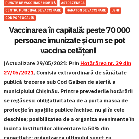
PUNCTE DE VACCINARE MOBILĂ
ASTRAZENECA
CENTRU MUNICIPAL DE VACCINARE
MARATON DE VACCINARE
USMF
COD PORTOCALIU
Vaccinarea în capitală: peste 70 000
persoane imunizate și cum se pot
vaccina cetățenii
[Actualizare 29/05/2021: Prin
Hotărârea nr. 39 din
27/05/2021
, Comisia extraordinară de sănătate
publică trecerea sub Cod Galben de alertă a
municipiului Chișinău. Printre prevederile hotărârii
se regăsesc: obligativitatea de a purta masca de
protecție în spațiile publice închise, nu și în cele
deschise; posibilitatea de a organiza evenimente în
incinta instituțiilor alimentare la 50% din
capacitate; organizarea ultimului sunet cu