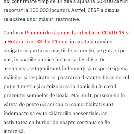
noi confirmate timp de 14 zile a ajuns la 50-100 cazuri
raportat la 100 000 locuitori. Astfel, CESP a dispus
relaxarea unor măsuri restrictive.
Conform
Planului de răspuns la infecția cu COVID-19
și
a
Hotărârii nr. 38 din 21 mai
, în capitală rămâne
obligatorie purtarea măștii de protecție, pe gură și pe
nas, în spațiile publice închise și deschise. De
asemenea, cetățenii sunt îndemnați să respecte igiena
mâinilor și respiratorie, păstrarea distanței fizice de cel
puțin 1 metru și autoizolarea la domiciliu în cazul
prezenței semnelor de boală. Mai mult, persoanele în
vârstă de peste 63 ani sau cu comorbidități sunt
îndemnate să evite călătoriile neesențiale, iar
activitatea cluburilor de noapte continuă să fie
interzisă.