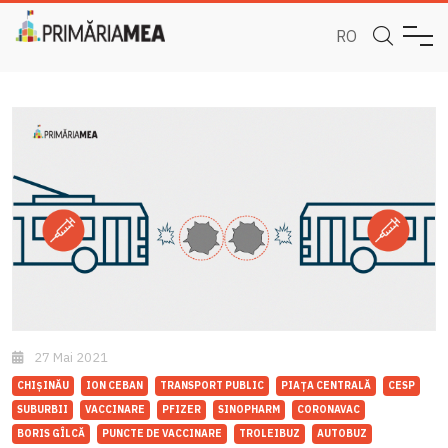
RO
27 Mai 2021
CHIȘINĂU
ION CEBAN
TRANSPORT PUBLIC
PIAȚA CENTRALĂ
CESP
SUBURBII
VACCINARE
PFIZER
SINOPHARM
CORONAVAC
BORIS GÎLCĂ
PUNCTE DE VACCINARE
TROLEIBUZ
AUTOBUZ