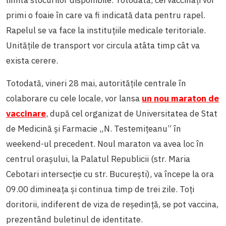
limita stocurilor disponibile. Totodată, cei vaccinați vor
primi o foaie în care va fi indicată data pentru rapel.
Rapelul se va face la instituțiile medicale teritoriale.
Unitățile de transport vor circula atâta timp cât va
exista cerere.
Totodată, vineri 28 mai, autoritățile centrale în
colaborare cu cele locale, vor lansa
un nou maraton de
vaccinare
, după cel organizat de Universitatea de Stat
de Medicină și Farmacie „N. Testemițeanu” în
weekend-ul precedent. Noul maraton va avea loc în
centrul orașului, la Palatul Republicii (str. Maria
Cebotari intersecție cu str. București), va începe la ora
09.00 dimineața și continua timp de trei zile. Toți
doritorii, indiferent de viza de reședință, se pot vaccina,
prezentând buletinul de identitate.