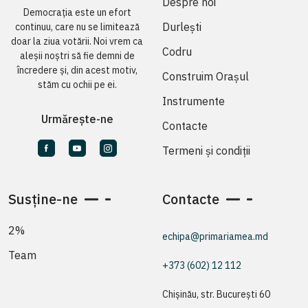
Despre noi
Democrația este un efort
Durlești
continuu, care nu se limitează
doar la ziua votării. Noi vrem ca
Codru
aleșii noștri să fie demni de
încredere și, din acest motiv,
Construim Orașul
stăm cu ochii pe ei.
Instrumente
Urmărește-ne
Contacte
Termeni și condiții
Susține-ne
Contacte
2%
echipa@primariamea.md
Team
+373 (602) 12 112
Chișinău, str. București 60