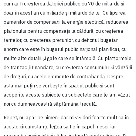
cum ar fi creșterea datoriei publice cu 70 de miliarde și
doar în acest an cu miliarde și miliarde de lei. Cu lipsirea
oamenilor de compensații la energie electrică, reducerea
plafonului pentru compensații la căldură, cu creșterea
tarifelor, cu creșterea prețurilor, cu deficitul bugetar
enorm care este în bugetul public național planificat, cu
multe alte detalii și gafe care se întâmplă. Cu platformele
de tranzacții financiare, cu creșterea consumului și vânzării
de droguri, cu acele elemente de contrabandă. Despre
asta mai puțin se vorbește în spațiul public și sunt
acoperite aceste subiecte cu subiectele care le-am văzut
noi cu dumneavoastră săptămâna trecută.
Repet, nu apăr pe nimeni, dar mi-aș dori foarte mult ca în
aceste circumstanțe legea să fie în capul mesei, iar
prezumția nevinovăției să fie asigurată pentru fiecare. Și