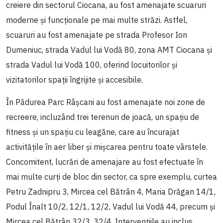
creiere din sectorul Ciocana, au fost amenajate scuaruri
moderne și funcționale pe mai multe străzi. Astfel,
scuaruri au fost amenajate pe strada Profesor Ion
Dumeniuc, strada Vadul lui Vodă 80, zona AMT Ciocana și
strada Vadul lui Vodă 100, oferind locuitorilor și
vizitatorilor spații îngrijite și accesibile.
În Pădurea Parc Râșcani au fost amenajate noi zone de
recreere, incluzând trei terenuri de joacă, un spațiu de
fitness și un spațiu cu leagăne, care au încurajat
activitățile în aer liber și mișcarea pentru toate vârstele.
Concomitent, lucrări de amenajare au fost efectuate în
mai multe curți de bloc din sector, ca spre exemplu, curtea
Petru Zadnipru 3, Mircea cel Bătrân 4, Maria Drăgan 14/1,
Podul Înalt 10/2, 12/1, 12/2, Vadul lui Vodă 44, precum și
Mircea cel Bătrân 32/3, 32/4. Intervențiile au inclus