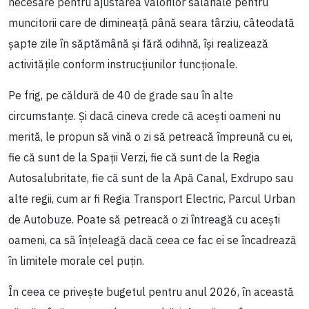
necesare pentru ajustarea valorilor salariale pentru
muncitorii care de dimineață până seara târziu, câteodată
șapte zile în săptămână și fără odihnă, își realizează
activitățile conform instrucțiunilor funcționale.
Pe frig, pe căldură de 40 de grade sau în alte
circumstanțe. Și dacă cineva crede că acești oameni nu
merită, le propun să vină o zi să petreacă împreună cu ei,
fie că sunt de la Spații Verzi, fie că sunt de la Regia
Autosalubritate, fie că sunt de la Apă Canal, Exdrupo sau
alte regii, cum ar fi Regia Transport Electric, Parcul Urban
de Autobuze. Poate să petreacă o zi întreagă cu acești
oameni, ca să înțeleagă dacă ceea ce fac ei se încadrează
în limitele morale cel puțin.
În ceea ce privește bugetul pentru anul 2026, în această