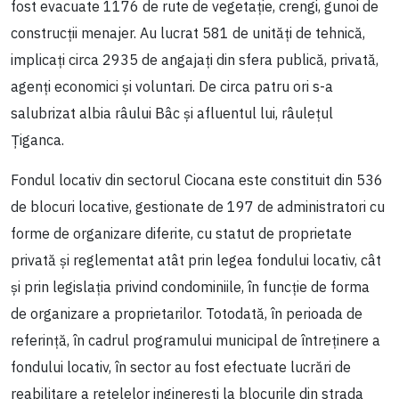
fost evacuate 1176 de rute de vegetație, crengi, gunoi de
construcții menajer. Au lucrat 581 de unități de tehnică,
implicați circa 2935 de angajați din sfera publică, privată,
agenți economici și voluntari. De circa patru ori s-a
salubrizat albia râului Bâc și afluentul lui, râulețul
Țiganca.
Fondul locativ din sectorul Ciocana este constituit din 536
de blocuri locative, gestionate de 197 de administratori cu
forme de organizare diferite, cu statut de proprietate
privată și reglementat atât prin legea fondului locativ, cât
și prin legislația privind condominiile, în funcție de forma
de organizare a proprietarilor. Totodată, în perioada de
referință, în cadrul programului municipal de întreținere a
fondului locativ, în sector au fost efectuate lucrări de
reabilitare a rețelelor inginerești la blocurile din strada