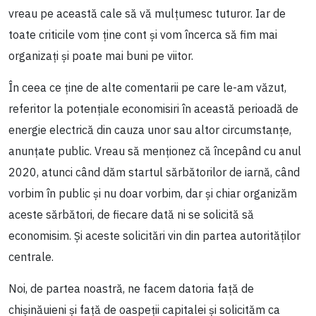
vreau pe această cale să vă mulțumesc tuturor. Iar de
toate criticile vom ține cont și vom încerca să fim mai
organizați și poate mai buni pe viitor.
În ceea ce ține de alte comentarii pe care le-am văzut,
referitor la potențiale economisiri în această perioadă de
energie electrică din cauza unor sau altor circumstanțe,
anunțate public. Vreau să menționez că începând cu anul
2020, atunci când dăm startul sărbătorilor de iarnă, când
vorbim în public și nu doar vorbim, dar și chiar organizăm
aceste sărbători, de fiecare dată ni se solicită să
economisim. Și aceste solicitări vin din partea autorităților
centrale.
Noi, de partea noastră, ne facem datoria față de
chișinăuieni și față de oaspeții capitalei și solicităm ca