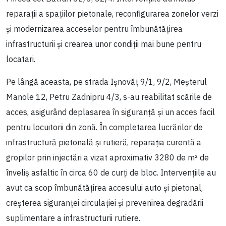
reparații a spațiilor pietonale, reconfigurarea zonelor verzi
și modernizarea acceselor pentru îmbunătățirea
infrastructurii și crearea unor condiții mai bune pentru
locatari.
Pe lângă aceasta, pe strada Ișnovăț 9/1, 9/2, Meșterul
Manole 12, Petru Zadnipru 4/3, s-au reabilitat scările de
acces, asigurând deplasarea în siguranță și un acces facil
pentru locuitorii din zonă. În completarea lucrărilor de
infrastructură pietonală și rutieră, reparația curentă a
gropilor prin injectări a vizat aproximativ 3280 de m² de
înveliș asfaltic în circa 60 de curți de bloc. Intervențiile au
avut ca scop îmbunătățirea accesului auto și pietonal,
creșterea siguranței circulației și prevenirea degradării
suplimentare a infrastructurii rutiere.