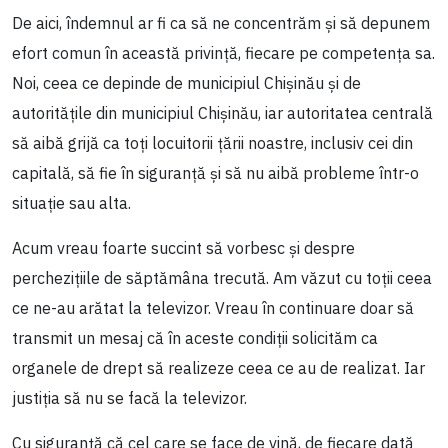
De aici, îndemnul ar fi ca să ne concentrăm și să depunem
efort comun în această privință, fiecare pe competența sa.
Noi, ceea ce depinde de municipiul Chișinău și de
autoritățile din municipiul Chișinău, iar autoritatea centrală
să aibă grijă ca toți locuitorii țării noastre, inclusiv cei din
capitală, să fie în siguranță și să nu aibă probleme într-o
situație sau alta.
Acum vreau foarte succint să vorbesc și despre
perchezițiile de săptămâna trecută. Am văzut cu toții ceea
ce ne-au arătat la televizor. Vreau în continuare doar să
transmit un mesaj că în aceste condiții solicităm ca
organele de drept să realizeze ceea ce au de realizat. Iar
justiția să nu se facă la televizor.
Cu siguranță că cel care se face de vină, de fiecare dată