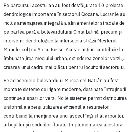
Pe parcursul acestui an au fost desfășurate 10 proiecte
dendrologice importante în sectorul Ciocana. Lucrările au
inclus amenajarea integrală a aliniamentelor stradale de
pe partea pară a bulevardului și Ginta Latină, precum și
intervenții dendrologice la intersecția străzii Meșterul
Manole, colț cu Alecu Russo. Aceste acțiuni contribuie la
îmbunătățirea mediului urban, extinderea zonelor verzi și
crearea unui cadru mai plăcut pentru locuitorii sectorului.
Pe adiacențele bulevardului Mircea cel Bătrân au fost
montate sisteme de irigare moderne, destinate întreținerii
continue a spațiilor verzi. Noile sisteme permit distribuirea
uniformă a apei și utilizarea eficientă a resurselor,
contribuind la menținerea unui aspect îngrijit al arborilor,
arbuștilor și rondurilor florale. Implementarea acestora