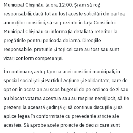
Municipal Chișinău, la ora 12:00. Și am să rog
responsabilii, dacă tot au fost aceste solicitări din partea
anumiților consilieri, să se prezinte în fața Consiliului
Municipal Chișinău cu informația detaliată referitor la
pregătirile pentru perioada de iarnă. Direcțiile
responsabile, preturile și toți cei care au fost sau sunt
vizați conform competenței.
În continuare, așteptăm ca acei consilieri municipali, în
special socialiștii și Partidul Acțiune și Solidaritate, care de
opt ori în acest an au scos bugetul de pe ordinea de zi sau
au blocat votarea acestuia sau au respins nemijlocit, să fie
prezenți la această ședință și să continue discuțiile și să
aplice legea în conformitate cu prevederile stricte ale
acesteia. Să aprobe acele proiecte de decizii care sunt