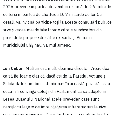
2026 prevede în partea de venituri o sumă de 9,6 miliarde
de lei și în partea de cheltuieli 10,7 miliarde de lei. Cu
detalii, vă invit să participe toți la aceste consultări publice
și veți vedea mai detaliat toate cifrele și indicatorii din
proiectele propuse de către executiv și Primăria
Municipiului Chișinău. Vă mulțumesc.
Ion Ceban:
Mulțumesc mult, doamna director. Vreau doar
ca să fie foarte clar că, dacă cei de la Partidul Acțiune și
Solidaritate sunt bine intenționați în această privință, n-au
decât să convingă colegii din Parlament ca să adopte în
Legea Bugetului Național acele prevederi care sunt
nemijlocit legate de îmbunătățirea infrastructurii la nivel
de primărie, municipiul Chișinău. Dar, dacă suntem foarte