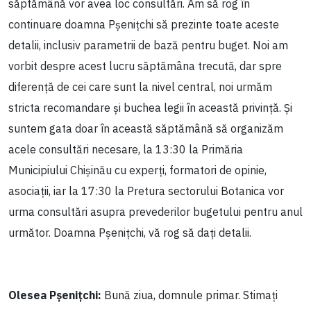
săptămână vor avea loc consultări. Am să rog în
continuare doamna Pșenițchi să prezinte toate aceste
detalii, inclusiv parametrii de bază pentru buget. Noi am
vorbit despre acest lucru săptămâna trecută, dar spre
diferență de cei care sunt la nivel central, noi urmăm
stricta recomandare și buchea legii în această privință. Și
suntem gata doar în această săptămână să organizăm
acele consultări necesare, la 13:30 la Primăria
Municipiului Chișinău cu experți, formatori de opinie,
asociații, iar la 17:30 la Pretura sectorului Botanica vor
urma consultări asupra prevederilor bugetului pentru anul
următor. Doamna Pșenițchi, vă rog să dați detalii.
Olesea Pșenițchi:
Bună ziua, domnule primar. Stimați