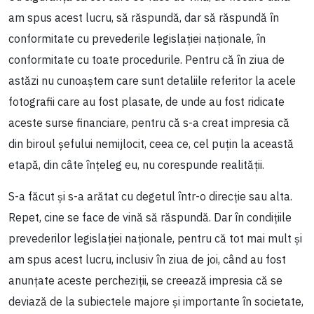
am spus acest lucru, să răspundă, dar să răspundă în
conformitate cu prevederile legislației naționale, în
conformitate cu toate procedurile. Pentru că în ziua de
astăzi nu cunoaștem care sunt detaliile referitor la acele
fotografii care au fost plasate, de unde au fost ridicate
aceste surse financiare, pentru că s-a creat impresia că
din biroul șefului nemijlocit, ceea ce, cel puțin la această
etapă, din câte înțeleg eu, nu corespunde realității.
S-a făcut și s-a arătat cu degetul într-o direcție sau alta.
Repet, cine se face de vină să răspundă. Dar în condițiile
prevederilor legislației naționale, pentru că tot mai mult și
am spus acest lucru, inclusiv în ziua de joi, când au fost
anunțate aceste percheziții, se creează impresia că se
deviază de la subiectele majore și importante în societate,