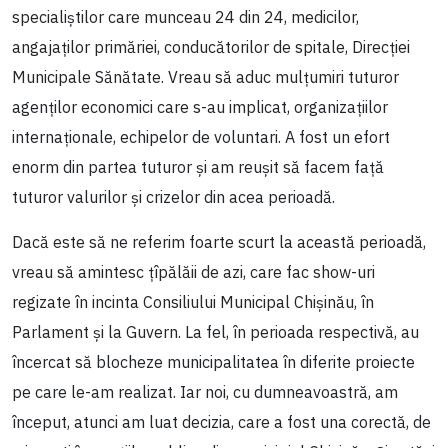
specialiștilor care munceau 24 din 24, medicilor,
angajaților primăriei, conducătorilor de spitale, Direcției
Municipale Sănătate. Vreau să aduc mulțumiri tuturor
agenților economici care s-au implicat, organizațiilor
internaționale, echipelor de voluntari. A fost un efort
enorm din partea tuturor și am reușit să facem față
tuturor valurilor și crizelor din acea perioadă.
Dacă este să ne referim foarte scurt la această perioadă,
vreau să amintesc țîpălăii de azi, care fac show-uri
regizate în incinta Consiliului Municipal Chișinău, în
Parlament și la Guvern. La fel, în perioada respectivă, au
încercat să blocheze municipalitatea în diferite proiecte
pe care le-am realizat. Iar noi, cu dumneavoastră, am
început, atunci am luat decizia, care a fost una corectă, de