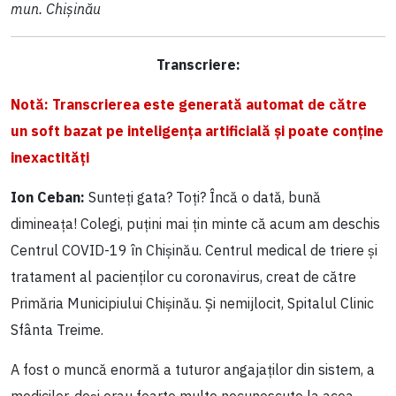
mun. Chișinău
Transcriere:
Notă: Transcrierea este generată automat de către
un soft bazat pe inteligența artificială și poate conține
inexactități
Ion Ceban:
Sunteți gata? Toți? Încă o dată, bună
dimineața! Colegi, puțini mai țin minte că acum am deschis
Centrul COVID-19 în Chișinău. Centrul medical de triere și
tratament al pacienților cu coronavirus, creat de către
Primăria Municipiului Chișinău. Și nemijlocit, Spitalul Clinic
Sfânta Treime.
A fost o muncă enormă a tuturor angajaților din sistem, a
medicilor, deși erau foarte multe necunoscute la acea