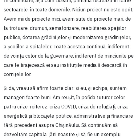
În continuare, așa cum ziceam, primăria lucrează în toate
sectoarele, în toate domeniile. Niciun proiect nu este oprit.
Avem mii de proiecte mici, avem sute de proiecte mari, de
la trotuare, drumuri, semaforizare, reabilitarea spațiilor
publice, dotarea grădinițelor și modernizarea grădinițelor,
a școlilor, a spitalelor. Toate acestea continuă, indiferent
de voința celor de la guvernare, indiferent de minciunile pe
care le tirajezează ei sau instituțiile media îi descarcă în
cornițele lor.
Și da, vreau să afirm foarte clar: și eu, și echipa, suntem
manageri foarte buni. Am reușit, în pofida tuturor celor
patru crize, reiterez: criza COVID, criza de refugiați, criza
energetică și blocajele politice, administrative și financiare
fără precedent asupra Chișinăului. Să continuăm să
dezvoltăm capitala țării noastre și să fie un exemplu