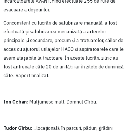
încărcătoarele AVANT, fiind efectuate 255 de rute de
evacuare a deșeurilor.
Concomitent cu lucrări de salubrizare manuală, a fost
efectuată și salubrizarea mecanizată a arterelor
principale și secundare, precum și a trotuarelor, căilor de
acces cu ajutorul utilajelor HACO și aspiratoarele care le
avem atașabile la tractoare. În aceste lucrări, zilnic au
fost antrenate câte 20 de unități, iar în zilele de duminică,
câte...Raport finalizat.
Ion Ceban:
Mulțumesc mult. Domnul Gîrbu.
Tudor Gîrbu:
...locațională în parcuri, păduri, grădini