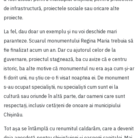
de infrastructură, proiectele sociale sau oricare alte
proiecte.
La fel, dau doar un exemplu și nu voi deschide mari
paranteze. Scuarul monumentului Regina Maria trebuia să
fie finalizat acum un an. Dar cu ajutorul celor de la
guvernare, proiectul stagnează, ba cu avize că e centru
istoric, ba alte motive că monumentul nu era așa cum și-ar
fi dorit unii, nu știu ce-o fi visat noaptea ei. De monument
s-au ocupat specialiștii, nu specialiști cum sunt ei la
cultură sau oriunde în altă parte, dar oameni care sunt
respectați, inclusiv cetățeni de onoare ai municipiului
Chișinău.
Tot așa se întâmplă cu renumitul caldarâm, care a devenit
deja anecdotă pentru chișinăuieni și oaspeții capitalei. Mai