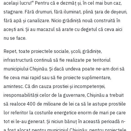
același lucru!" Pentru că e dezmăț și, în cel mai bun caz,
stagnare. Fără drumuri, fără iluminat, plină țara de deșeuri,
fără apă și canalizare. Nicio grădiniță nouă construită în
acești ani. Și au macazul să arate cu degetul că ceva aici
nu se face.
Repet, toate proiectele sociale, școli, grădinițe,
infrastructură continuă să fie realizate pe teritoriul
municipiului Chișinău. Și dacă undeva poate ne-am dori să
fie ceva mai rapid sau să fie proiecte suplimentare,
amintesc. Că din cauza prostiei și incompetenței,
iresponsabilității celor de la guvernare, Chișinău a trebuit
să realoce 400 de milioane de lei ca să le astupe prostiile
lor referitor la costurile energetice enorm de mari pe care
tot ei le-au generat. Și niciun bănuț în această perioadă n-
a fost alocat pentru municipiul Chișinău, pentru proiectele