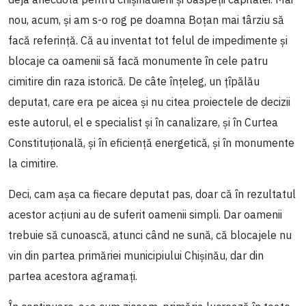
nou, acum, și am s-o rog pe doamna Boțan mai târziu să
facă referință. Că au inventat tot felul de impedimente și
blocaje ca oamenii să facă monumente în cele patru
cimitire din raza istorică. De câte înțeleg, un țîpălău
deputat, care era pe aicea și nu citea proiectele de decizii
este autorul, el e specialist și în canalizare, și în Curtea
Constituțională, și în eficiență energetică, și în monumente
la cimitire.
Deci, cam așa ca fiecare deputat pas, doar că în rezultatul
acestor acțiuni au de suferit oamenii simpli. Dar oamenii
trebuie să cunoască, atunci când ne sună, că blocajele nu
vin din partea primăriei municipiului Chișinău, dar din
partea acestora agramați.