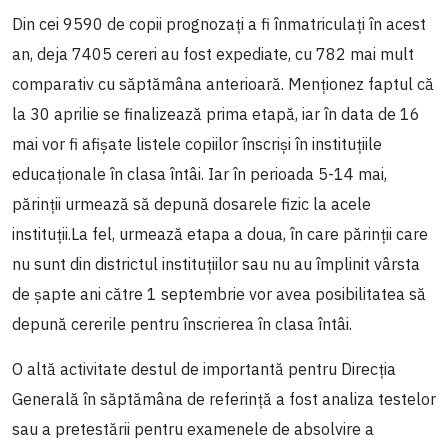
Din cei 9590 de copii prognozați a fi înmatriculați în acest
an, deja 7405 cereri au fost expediate, cu 782 mai mult
comparativ cu săptămâna anterioară. Menționez faptul că
la 30 aprilie se finalizează prima etapă, iar în data de 16
mai vor fi afișate listele copiilor înscriși în instituțiile
educaționale în clasa întâi. Iar în perioada 5-14 mai,
părinții urmează să depună dosarele fizic la acele
instituții.La fel, urmează etapa a doua, în care părinții care
nu sunt din districtul instituțiilor sau nu au împlinit vârsta
de șapte ani către 1 septembrie vor avea posibilitatea să
depună cererile pentru înscrierea în clasa întâi.
O altă activitate destul de importantă pentru Direcția
Generală în săptămâna de referință a fost analiza testelor
sau a pretestării pentru examenele de absolvire a