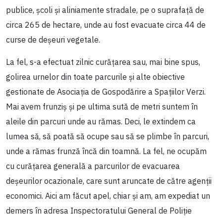
publice, școli și aliniamente stradale, pe o suprafață de
circa 265 de hectare, unde au fost evacuate circa 44 de
curse de deșeuri vegetale.
La fel, s-a efectuat zilnic curățarea sau, mai bine spus,
golirea urnelor din toate parcurile și alte obiective
gestionate de Asociația de Gospodărire a Spațiilor Verzi.
Mai avem frunziș și pe ultima sută de metri suntem în
aleile din parcuri unde au rămas. Deci, le extindem ca
lumea să, să poată să ocupe sau să se plimbe în parcuri,
unde a rămas frunză încă din toamnă. La fel, ne ocupăm
cu curățarea generală a parcurilor de evacuarea
deșeurilor ocazionale, care sunt aruncate de către agenții
economici. Aici am făcut apel, chiar și am, am expediat un
demers în adresa Inspectoratului General de Poliție