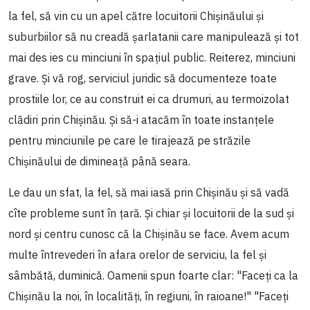
la fel, să vin cu un apel către locuitorii Chișinăului și
suburbiilor să nu creadă șarlatanii care manipulează și tot
mai des ies cu minciuni în spațiul public. Reiterez, minciuni
grave. Și vă rog, serviciul juridic să documenteze toate
prostiile lor, ce au construit ei ca drumuri, au termoizolat
clădiri prin Chișinău. Și să-i atacăm în toate instanțele
pentru minciunile pe care le tirajează pe străzile
Chișinăului de dimineață până seara.
Le dau un sfat, la fel, să mai iasă prin Chișinău și să vadă
cîte probleme sunt în țară. Și chiar și locuitorii de la sud și
nord și centru cunosc că la Chișinău se face. Avem acum
multe întrevederi în afara orelor de serviciu, la fel și
sâmbătă, duminică. Oamenii spun foarte clar: "Faceți ca la
Chișinău la noi, în localități, în regiuni, în raioane!" "Faceți