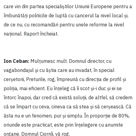
care vin din partea specialiștilor Uniunii Europene pentru a
îmbunătăți politicile de luptă cu cancerul la nivel local și,
de ce nu, cu recomandări pentru unele reforme la nivel
național. Raport încheiat.
Ion Ceban:
Mulțumesc mult. Domnul director, cu
vagabondajul și cu ăștia care au invadat, în special
cerșetorii, Preturile, rog, împreună cu direcția de profil și
poliția, mai eficient. Eu înțeleg că îi scot și-i duc și ei se
întorc înapoi, dar cred că există soluții, de altfel, să credem
că se împart cu ceva, cineva ca să stea și să cerșească. Că
ăsta nu e un fenomen, pur și simplu. În proporție de 80%,
oriunde este practicat, este prin înțelegere cu anumite
organe. Domnul Ciornîi, vă rog.