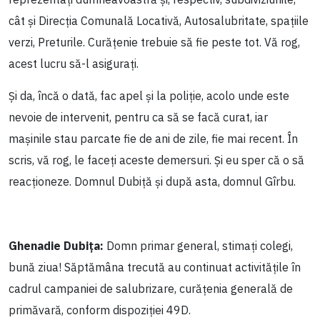
cât și Direcția Comunală Locativă, Autosalubritate, spațiile
verzi, Preturile. Curățenie trebuie să fie peste tot. Vă rog,
acest lucru să-l asigurați.
Și da, încă o dată, fac apel și la poliție, acolo unde este
nevoie de intervenit, pentru ca să se facă curat, iar
mașinile stau parcate fie de ani de zile, fie mai recent. În
scris, vă rog, le faceți aceste demersuri. Și eu sper că o să
reacționeze. Domnul Dubiță și după asta, domnul Gîrbu.
Ghenadie Dubiţa:
Domn primar general, stimați colegi,
bună ziua! Săptămâna trecută au continuat activitățile în
cadrul campaniei de salubrizare, curățenia generală de
primăvară, conform dispoziției 49D.