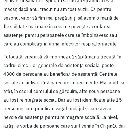
Ministerul Sănătății. Sperăm să fim auziți anul acesta
măcar, dacă anul trecut nu am fost auziți. Că pentru
sezonul viitor să fim mai pregătiți și să avem o marjă de
flexibilitate mai mare în ceea ce privește acordarea
asistenței pentru persoanele care se îmbolnăvesc sau
care au complicații în urma infecțiilor respiratorii acute.
Totodată, vreau să vă informez că săptămâna trecută, în
cadrul direcțiilor generale de asistență socială, peste
4300 de persoane au beneficiat de asistență. Centrele
sociale au activat fără oarecare impedimente. Mai mult ca
atât, în cadrul centrului de găzduire, alte nouă persoane
au fost reintegrate social. Dar au fost identificate alte 15
persoane care practicau vagabondajul și care aveau
nevoie de asistență pentru reintegrare socială. La nivel,
iarăși, e vorba de persoane care sunt venite în Chișinău din