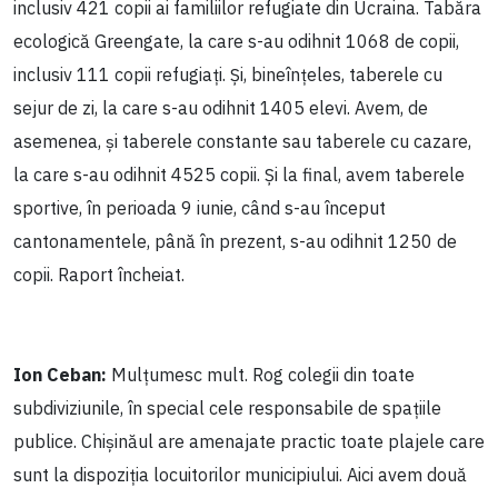
inclusiv 421 copii ai familiilor refugiate din Ucraina. Tabăra
ecologică Greengate, la care s-au odihnit 1068 de copii,
inclusiv 111 copii refugiați. Și, bineînțeles, taberele cu
sejur de zi, la care s-au odihnit 1405 elevi. Avem, de
asemenea, și taberele constante sau taberele cu cazare,
la care s-au odihnit 4525 copii. Și la final, avem taberele
sportive, în perioada 9 iunie, când s-au început
cantonamentele, până în prezent, s-au odihnit 1250 de
copii. Raport încheiat.
Ion Ceban:
Mulțumesc mult. Rog colegii din toate
subdiviziunile, în special cele responsabile de spațiile
publice. Chișinăul are amenajate practic toate plajele care
sunt la dispoziția locuitorilor municipiului. Aici avem două