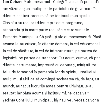
Ion Ceban:
Mulțumesc mult. Colegi, în această perioadă
am văzut acțiuni multiple ale partidului de guvernare în
diferite instituții, precum că pe teritoriul municipiului
Chișinău au realizat diferite proiecte, programe,
atribuindu-și în mare parte realizările care sunt ale
Primăriei Municipiului Chișinău și ale dumneavoastră. Până
acuma le-au criticat, în diferite domenii, în cel educațional,
în cel de sănătate, în cel de infrastructură, pe partea de
logistică, pe partea de transport. Iar acum, cumva, că prin
diferite instrumente, împreună cu deputații, miniștrii, tot
felul de formatori în percepția lor de opinie, jurnaliști și
mulți, mulți alții, ca să convingă societatea că, de fapt, au
muncit, au făcut lucrurile astea pentru Chișinău, le-au
realizat, iar până acuma și inclusiv mâine, dacă va fi
ședința Consiliului Municipal Chișinău, veți vedea că vor fi