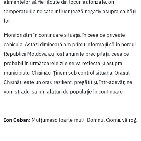
alimentelor să fie făcute din locuri autorizate, ori
temperaturile ridicate influențează negativ asupra calității
lor.
Monitorizăm în continuare situația în ceea ce privește
canicula. Astăzi dimineață am primit informații că în nordul
Republicii Moldova au fost anumite precipitații, ceea ce
probabil în următoarele zile se va reflecta și asupra
municipiului Chișinău. Ținem sub control situația. Orașul
Chișinău este un oraș rezilient, pregătit și, într-adevăr, ne
vom strădui să fim alături de populație în continuare.
Ion Ceban:
Mulțumesc foarte mult. Domnul Ciornîi, vă rog.