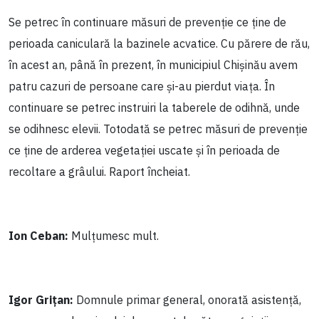
Se petrec în continuare măsuri de prevenție ce ține de
perioada caniculară la bazinele acvatice. Cu părere de rău,
în acest an, până în prezent, în municipiul Chișinău avem
patru cazuri de persoane care și-au pierdut viața. În
continuare se petrec instruiri la taberele de odihnă, unde
se odihnesc elevii. Totodată se petrec măsuri de prevenție
ce ține de arderea vegetației uscate și în perioada de
recoltare a grâului. Raport încheiat.
Ion Ceban:
Mulțumesc mult.
Igor Grițan:
Domnule primar general, onorată asistență,