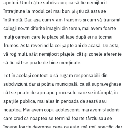
apeluri. Unul către subdiviziuni, ca să fie nemijlocit
întreținute la modul cel mai bun. Și știu că asta se
întâmplă. Dar, așa cum v-am transmis și cum vă transmit
colegii noștri diferite imagini din teren, mai avem foarte
mulți oameni care le place să lase după ei nu tocmai
frumos. Asta revenind la cei șapte ani de acasă. De asta,
vă rog mult, atât nemijlocit plajele, cât și zonele aferente
să fie cât se poate de bine menținute.
Tot în același context, o să rugăm responsabilii din
subdiviziuni, dar și poliția municipală, ca să supravegheze
cât se poate de aproape procesele care se întâmplă în
spațiile publice, mai ales în perioada de seară sau
noaptea. Mai avem copii, adolescenți, mai avem studenți
care cred că noaptea se termină foarte târziu sau se
începe foarte devreme, ceea ce este, mă rog, specific, dar