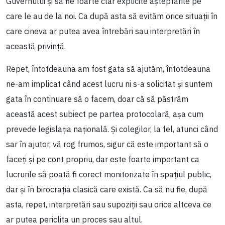
Guvernului și să fie foarte clar explicite așteptările pe
care le au de la noi. Ca după asta să evităm orice situații în
care cineva ar putea avea întrebări sau interpretări în
această privință.
Repet, întotdeauna am fost gata să ajutăm, întotdeauna
ne-am implicat când acest lucru ni s-a solicitat și suntem
gata în continuare să o facem, doar că să păstrăm
această acest subiect pe partea protocolară, așa cum
prevede legislația națională. Și colegilor, la fel, atunci când
sar în ajutor, vă rog frumos, sigur că este important să o
faceți și pe cont propriu, dar este foarte important ca
lucrurile să poată fi corect monitorizate în spațiul public,
dar și în birocrația clasică care există. Ca să nu fie, după
asta, repet, interpretări sau supoziții sau orice altceva ce
ar putea periclita un proces sau altul.