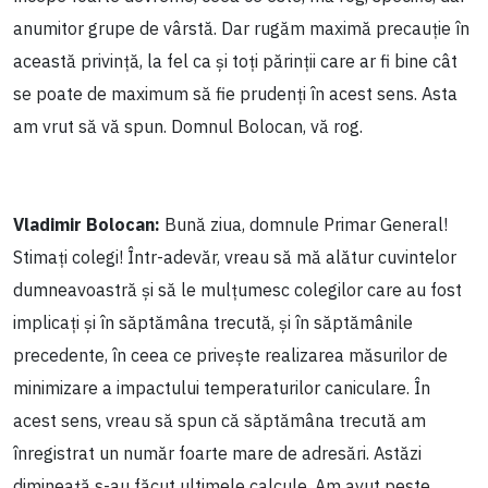
anumitor grupe de vârstă. Dar rugăm maximă precauție în
această privință, la fel ca și toți părinții care ar fi bine cât
se poate de maximum să fie prudenți în acest sens. Asta
am vrut să vă spun. Domnul Bolocan, vă rog.
Vladimir Bolocan:
Bună ziua, domnule Primar General!
Stimați colegi! Într-adevăr, vreau să mă alătur cuvintelor
dumneavoastră și să le mulțumesc colegilor care au fost
implicați și în săptămâna trecută, și în săptămânile
precedente, în ceea ce privește realizarea măsurilor de
minimizare a impactului temperaturilor caniculare. În
acest sens, vreau să spun că săptămâna trecută am
înregistrat un număr foarte mare de adresări. Astăzi
dimineață s-au făcut ultimele calcule. Am avut peste