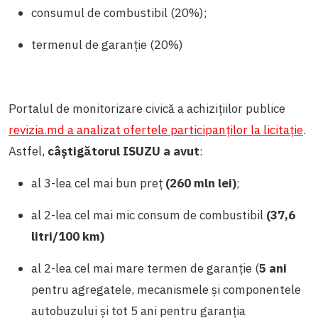
consumul de combustibil (20%);
termenul de garanție (20%)
Portalul de monitorizare civică a achizițiilor publice
revizia.md a analizat ofertele participanților la licitație
.
Astfel,
câștigătorul ISUZU a avut
:
al 3-lea cel mai bun preț
(260 mln lei)
;
al 2-lea cel mai mic consum de combustibil
(
37,6
litri/100 km)
al 2-lea cel mai mare termen de garanție (
5 ani
pentru agregatele, mecanismele și componentele
autobuzului și tot 5 ani pentru garanția