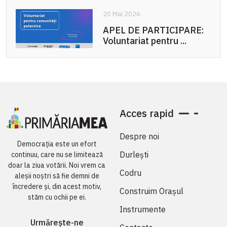
20 Mai 2026
APEL DE PARTICIPARE:
Voluntariat pentru ...
Acces rapid
Despre noi
Democrația este un efort
Durlești
continuu, care nu se limitează
doar la ziua votării. Noi vrem ca
Codru
aleșii noștri să fie demni de
încredere și, din acest motiv,
Construim Orașul
stăm cu ochii pe ei.
Instrumente
Urmărește-ne