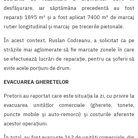
desfăşurare, iar săptămâna precedentă au fost
reparaţi 1895
m² şi a fost aplicat 7400 m² de marcaj
rutier longitudinal şi marcaj pe trecerile pietonale.
În acest context, Ruslan Codreanu, a solicitat ca pe
străzile mai aglomerate să fie marcate zonele în care
se efectuează lucrări de reparaţie, pentru ca șoferii să
evite acele porţiuni de drum.
EVACUAREA GHERETELOR
Pretorii au raportat care este situaţia la zi, cu privire la
evacuarea unităţlor comerciale (gherete, tonete,
puncte mobile şi auto-remorci) şi costurile aferente
acestor operaţiuni.
În total, au fost evacuate 163 de unităţi comerciale, din