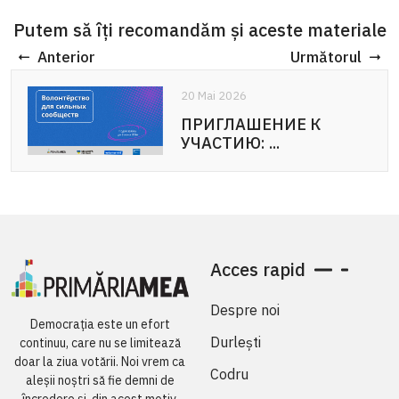
Putem să îți recomandăm și aceste materiale
Anterior
Următorul
20 Mai 2026
20 Mai 2026
ПРИГЛАШЕНИЕ К
APEL DE PARTICIPARE:
УЧАСТИЮ: ...
Voluntariat pentru ...
Acces rapid
Despre noi
Democrația este un efort
Durlești
continuu, care nu se limitează
doar la ziua votării. Noi vrem ca
Codru
aleșii noștri să fie demni de
încredere și, din acest motiv,