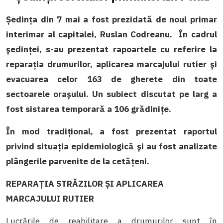
Şedinţa din 7 mai a fost prezidată de noul primar
interimar al capitalei, Ruslan Codreanu.
În cadrul
şedinţei, s-au prezentat rapoartele cu referire la
reparaţia drumurilor, aplicarea marcajului rutier şi
evacuarea celor 163 de gherete din toate
sectoarele oraşului. Un subiect discutat pe larg a
fost sistarea temporară a 106 grădiniţe.
Î
n mod tradițional, a fost prezentat raportul
privind situația epidemiologică şi au fost analizate
plângerile parvenite de la cetăţeni.
REPARAŢIA STRĂZILOR ŞI APLICAREA
MARCAJULUI RUTIER
Lucrările de reabilitare a drumurilor sunt în