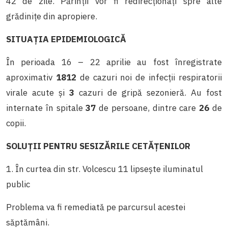
42 de zile. Părinţii vor fi redirecţionaţi spre alte
grădiniţe din apropiere.
SITUAȚIA EPIDEMIOLOGICĂ
În perioada 16 – 22 aprilie au fost înregistrate
aproximativ
1812
de
cazuri noi de infecții respiratorii
virale acute şi
3
cazuri de gripă sezonieră. Au fost
internate în spitale
37
de persoane, dintre care
26
de
copii.
SOLUŢII PENTRU SESIZĂRILE CETĂȚENILOR
1. În curtea din str. Volcescu 11 lipseşte iluminatul
public
Problema va fi remediată pe parcursul acestei
săptămâni.