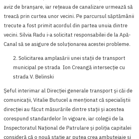
aviz de branșare, iar rețeaua de canalizare urmează să
treacă prin curtea unor vecini. Pe parcursul săptămânii
trecute a fost primit acordul din partea unuia dintre
vecini. Silvia Radu i-a solicitat responsabilei de la Apă-
Canal să se asigure de soluționarea acestei probleme.
2. Solicitarea amplasării unei stații de transport
municipal pe strada Ion Creangă intersecție cu
strada V. Belinski
Șeful interimar al Direcției generale transport și căi de
comunicații, Vitalie Butucel a menționat că specialiștii
direcției au făcut măsurările dintre stații
și
acestea
corespund standardelor în vigoare, iar colegii de la
Inspectoratul Național de Patrulare
și
poliția capitalei
consideră că o nouă stație ar putea crea ambuteiaje și