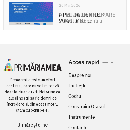
20 Mai 2026
20 Mai 2026
ПРИГЛАШЕНИЕ К
APEL DE PARTICIPARE:
УЧАСТИЮ: ...
Voluntariat pentru ...
Acces rapid
Despre noi
Democrația este un efort
Durlești
continuu, care nu se limitează
doar la ziua votării. Noi vrem ca
Codru
aleșii noștri să fie demni de
încredere și, din acest motiv,
Construim Orașul
stăm cu ochii pe ei.
Instrumente
Urmărește-ne
Contacte