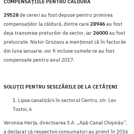
COMPENSAȚIILE PENTRU CĂLDURĂ
29528
de cereri au fost depuse pentru primirea
compensațiilor la căldură, dintre care
28946
au fost
deja transmise preturilor de sector, iar
26000
au fost
prelucrate. Nistor Grozavu a menționat că în facturile
din luna ianuarie, vor fi incluse sumele ce au fost
compensate pentru anul 2017.
SOLUȚII PENTRU
SESIZĂRILE DE LA CETĂȚENI
1. Lipsa canalizării în sectorul Centru, str. Lev
Tostoi, 6
V
eronica Herţa, directoarea S.A. „Apă-Canal Chișinău”,
a declarat că respectivii consumatori au primit în 2016