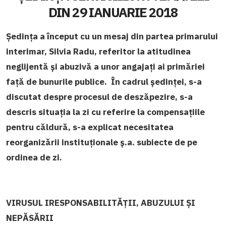
DIN 29 IANUARIE 2018
Ședința a început cu un mesaj din partea primarului
interimar, Silvia Radu, referitor la atitudinea
neglijentă și abuzivă a unor angajați ai primăriei
față de bunurile publice. În cadrul ședinței, s-a
discutat despre procesul de deszăpezire, s-a
descris situația la zi cu referire la compensațiile
pentru căldură, s-a explicat necesitatea
reorganizării instituționale ş.a. subiecte de pe
ordinea de zi.
VIRUSUL IRESPONSABILITĂȚII, ABUZULUI ȘI
NEPĂSĂRII