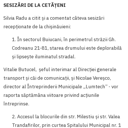
SESIZĂRI DE LA CETĂȚENI
Silvia Radu a citit și a comentat câteva sesizări
recepționate de la chișinăuieni:
1. În sectorul Buiucani, în perimetrul străzii Gh.
Codreanu 21-81, starea drumului este deplorabilă
și lipsește iluminatul stradal.
Vitalie Butucel, şeful interimar al Direcției generale
transport și căi de comunicații, şi Nicolae Vereşco,
director al Întreprinderii Municipale „
Lumtech
”
- vor
raporta săptămâna viitoare privind acțiunile
întreprinse.
2. Accesul la blocurile din str. Milestiu şi str. Valea
Trandafirilor, prin curtea Spitalului Municipal nr. 1