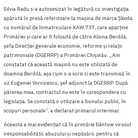
Silvia Radu s-a autosesizat în legătură cu investigația
apărută în presă referitoare la mașina de marca Şkoda
cu numărul de înmatriculare KAW 737, care aparține
Primăriei și care ar fi folosită de către Aliona Berdilă,
șefa Direcției generale economie, reforme şi relații
patrimoniale (DGERRP) a Primăriei Chișinău.
„Am
constatat că această mașină nu este utilizată de
doamna Berdilă, așa cum s-a scris ci este transmisă în
uz Eugeniei Vornicescu, șef adjunct la
DGERRP
. După
părerea mea, contractul nu este în corespundere cu
legislația. Se constată o utilizare a bunului public, în
scopuri personale”, a declarat primarul interimar.
Aceasta a mai evidențiat că în primărie bântuie virusul
iresponsabilității, abuzului și nepăsării, pentru că