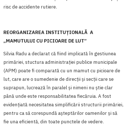
risc de accidente rutiere.
REORGANIZAREA INSTITUȚIONALĂ A
„MAMUTULUI CU PICIOARE DE LUT”
Silvia Radu a declarat că fiind implicată în gestiunea
primăriei, stuctura administraţiei publice municipale
(APM) poate fi comparată cu un mamut cu picioare de
lut, care are o sumedenie de direcții
și
secții care se
suprapun, lucrează în paralel
și
nimeni nu știe clar
până unde este responsabilitatea fiecăruia. A fost
evidențiată necesitatea simplificării structurii primăriei,
pentru ca să corespundă așteptărilor oamenilor
și
să
fie una eficientă, din toate punctele de vedere.