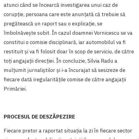
atunci când se încearcă investigarea unui caz de
corupție, persoana care este anunțată că trebuie să
pregătească un raport sau o explicație, se
îmbolnăvește subit. În cazul doamnei Vornicescu se va
constitui o comisie disciplinară, iar automobilul va fi
restituit
și
va fi folosit doar în scop de serviciu, de către
toți angajații direcției. În concluzie, Silvia Radu a
mulțumit jurnaliștilor
și
i-a încurajat să sesizeze de
fiecare dată iregularitățile comise de către angajații
Primăriei.
PROCESUL DE DESZĂPEZIRE
Fiecare pretor a raportat situația la zi în fiecare sector