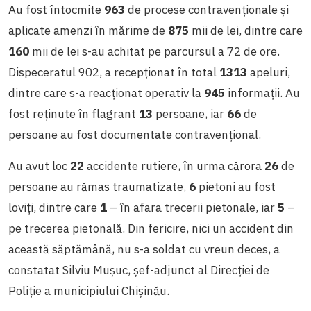
Au fost întocmite
963
de procese contravenționale și
aplicate amenzi în mărime de
875
mii de lei, dintre care
160
mii de lei s-au achitat pe parcursul a 72 de ore.
Dispeceratul 902, a recepționat în total
1313
apeluri,
dintre care s-a reacționat operativ la
945
informații. Au
fost reținute în flagrant
13
persoane, iar
66
de
persoane au fost documentate contravențional.
Au avut loc
22
accidente rutiere, în urma cărora
26
de
persoane au rămas traumatizate,
6
pietoni au fost
loviți, dintre care
1
– în afara trecerii pietonale, iar
5
–
pe trecerea pietonală. Din fericire, nici un accident din
această săptămână, nu s-a soldat cu vreun deces, a
constatat Silviu Muşuc, şef-adjunct al Direcţiei de
Poliţie a municipiului Chișinău.