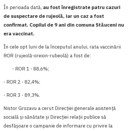
În perioada dată,
au fost înregistrate patru cazuri
de suspectare de rujeolă, iar un caz a fost
confirmat. Copilul de 9 ani din comuna Stăuceni nu
era vaccinat.
În cele opt luni de la începutul anului, rata vaccinării
ROR (rujeolă-oreion-rubeolă) a fost de:
- ROR 1 - 88,6%;
- ROR 2 - 82,4%;
- ROR 3 - 89,3%.
Nistor Grozavu a cerut Direcției g
enerale asistenţă
socială şi sănătate și Direcției relații publice să
desfășoare o campanie de informare cu privire la