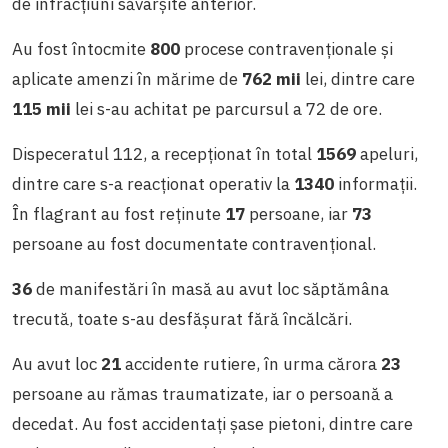
de infracțiuni săvârșite anterior.
Au fost întocmite
800
procese contravenționale și
aplicate amenzi în mărime de
762 mii
lei, dintre care
115 mii
lei s-au achitat pe parcursul a 72 de ore.
Dispeceratul 112, a recepționat în total
1569
apeluri,
dintre care s-a reacționat operativ la
1340
informații.
În flagrant au fost reținute
17
persoane, iar
73
persoane au fost documentate contravențional.
36
de manifestări în masă au avut loc săptămâna
trecută, toate s-au desfășurat fără încălcări.
Au avut loc
21
accidente rutiere, în urma cărora
23
persoane au rămas traumatizate, iar o persoană a
decedat. Au fost accidentați șase pietoni, dintre care