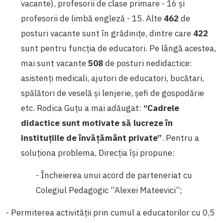
vacante), profesorii de clase primare - 16 și
profesorii de limbă engleză - 15. Alte
462
de
posturi vacante sunt în grădinițe, dintre care
422
sunt pentru funcția de educatori. Pe lângă acestea,
mai sunt vacante
508
de posturi nedidactice:
asistenți medicali, ajutori de educatori, bucătari,
spălători de veselă și lenjerie, șefi de gospodărie
etc. Rodica Guțu a mai adăugat:
“C
adrele
didactice sunt motivate să lucreze în
instituțiile de învățământ private”
. Pentru a
soluționa problema, Direcția își propune:
- Încheierea unui acord de parteneriat cu
Colegiul Pedagogic “Alexei Mateevici”;
- Permiterea activității prin cumul a educatorilor cu 0,5