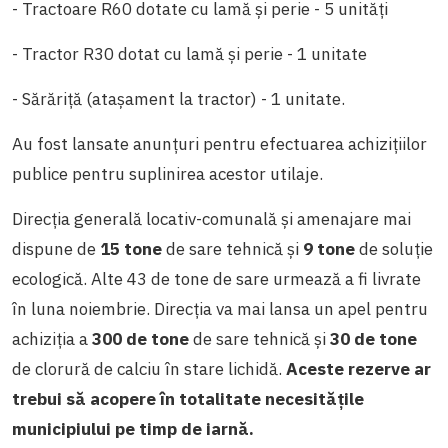
- Tractoare R60 dotate cu lamă și perie - 5 unități
- Tractor R30 dotat cu lamă și perie - 1 unitate
- Sărăriță (atașament la tractor) - 1 unitate.
Au fost lansate anunțuri pentru efectuarea achizițiilor
publice pentru suplinirea acestor utilaje.
Direcția
generală locativ-comunală și amenajare mai
dispune de
15 tone
de sare tehnică și
9 tone
de soluție
ecologică. Alte 43 de tone de sare urmează a fi livrate
în luna noiembrie. Direcția va mai lansa un apel pentru
achiziția a
300 de tone
de sare tehnică și
30 de tone
de clorură de calciu în stare lichidă.
Aceste rezerve ar
trebui să acopere în totalitate necesitățile
municipiului pe timp de iarnă.