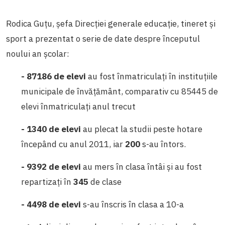
Rodica Guțu, șefa Direcției generale educație, tineret și
sport a prezentat o serie de date despre începutul
noului an școlar:
- 87186
de elevi
au fost înmatriculați în instituțiile
municipale de învățământ, comparativ cu 85445 de
elevi înmatriculați anul trecut
- 1340
de elevi
au plecat la studii peste hotare
începând cu anul 2011, iar
200
s-au întors.
- 9392
de elevi
au mers în clasa întâi și au fost
repartizați în
345
de clase
- 4498 de elevi
s-au înscris în clasa a 10-a