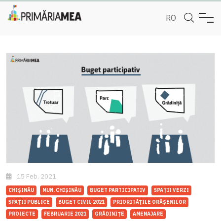
RO
15 Feb. 2021
CHIȘINĂU
MUN. CHIȘINĂU
BUGET PARTICIPATIV
SPAȚII VERZI
SPAȚII PUBLICE
BUGET CIVIL 2021
PRIORITĂȚILE ORĂȘENILOR
PROIECTE
FEBRUARIE 2021
GRĂDINIȚE
AMENAJARE