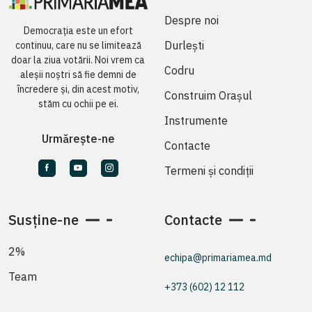
Despre noi
Democrația este un efort
Durlești
continuu, care nu se limitează
doar la ziua votării. Noi vrem ca
Codru
aleșii noștri să fie demni de
încredere și, din acest motiv,
Construim Orașul
stăm cu ochii pe ei.
Instrumente
Urmărește-ne
Contacte
Termeni și condiții
Susține-ne
Contacte
2%
echipa@primariamea.md
Team
+373 (602) 12 112