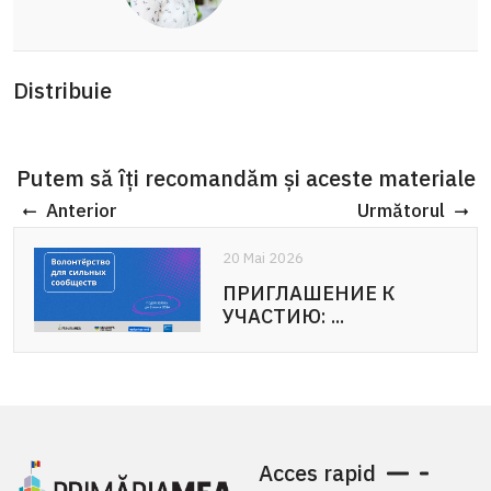
Distribuie
Putem să îți recomandăm și aceste materiale
Anterior
Următorul
20 Mai 2026
20 Mai 2026
ПРИГЛАШЕНИЕ К
APEL DE PARTICIPARE:
УЧАСТИЮ: ...
Voluntariat pentru ...
Acces rapid