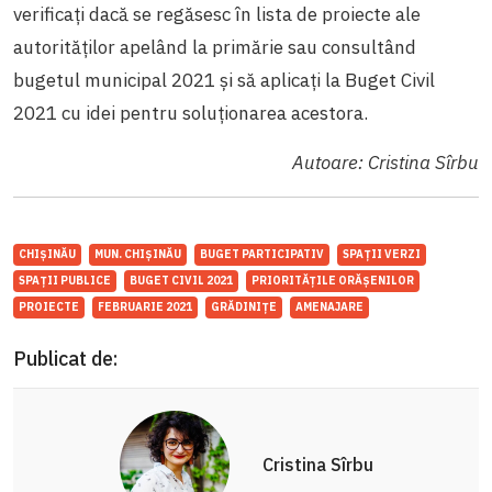
verificați dacă se regăsesc în lista de proiecte ale
autorităților apelând la primărie sau consultând
bugetul municipal 2021 și să aplicați la Buget Civil
2021 cu idei pentru soluționarea acestora.
Autoare: Cristina Sîrbu
CHIȘINĂU
MUN. CHIȘINĂU
BUGET PARTICIPATIV
SPAȚII VERZI
SPAȚII PUBLICE
BUGET CIVIL 2021
PRIORITĂȚILE ORĂȘENILOR
PROIECTE
FEBRUARIE 2021
GRĂDINIȚE
AMENAJARE
Publicat de:
Cristina Sîrbu