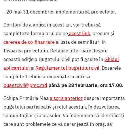
- 20 mai-31 decembrie: implementarea proiectelor.
Doritorii de a aplica în acest an, vor trebui să
completeze formularul de pe
acest link
, precum și
cererea de co-finanțare
și lista de semnături în
favoarea proiectului. Detaliile ulterioare despre
această ediție a Bugetului Civil pot fi găsite în
Ghidul
aplicantului
și
Regulamentul bugetului civil
. Dosarele
complete trebuiesc expediate la adresa
bugetcivil@pmc.md
până pe 28 februarie, ora 17.00.
Echipa Primăria Mea
a scris anterior
despre importanța
bugetului participativ și rolul acestuia în dezvoltarea
comunităților și a orașelor. Vă îndemnăm să identificați
care sunt problemele ce vă deranjează în oraș, să