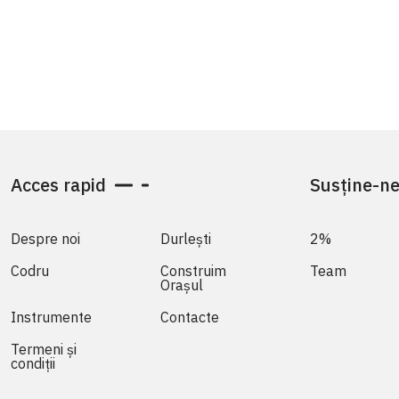
Acces rapid
Susține-n
Despre noi
Durlești
2%
Codru
Construim
Team
Orașul
Instrumente
Contacte
Termeni și
condiții