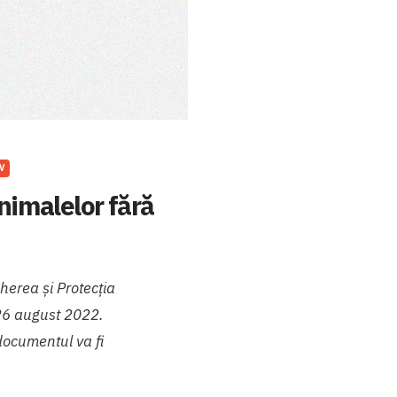
V
nimalelor fără
herea și Protecția
e 26 august 2022.
 documentul va fi