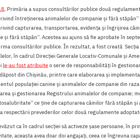
18
, Primăria a supus consultărilor publice două regulament
ivind întreținerea animalelor de companie și fără stăpân” 
vind capturarea, transportarea, evidența și îngrijirea câinil
 și fără stăpân”. Acestea au ajuns să fie aprobate în sept
rma consultărilor publice. În rezultat, a fost creată Secția 
lelor, în cadrul Direcției Generale Locativ-Comunale și Am
ei
le-au fost atribuite
o serie de responsabilități în gestion
dăpost din Chișinău, printre care elaborarea și implement
tul populației canine și animalelor de companie din raza
zarea și gestionarea Registrului animalelor de companie; m
utosalubritate” ce ține de capturarea câinilor fără stăpân și
și a respectării prevederilor celor două regulamente adoptat
revăzut ca în cadrul secției să activeze șase persoane, în pri
itate, aceasta avea doar doi angajați, ceea ce îngreuna cap