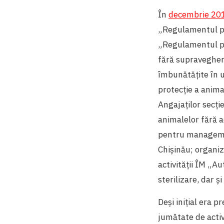
În
decembrie 20
„Regulamentul pr
„Regulamentul pri
fără supraveghere
îmbunătățite în u
protecție a anima
Angajaților secți
animalelor fără a
pentru managemen
Chișinău; organi
activității ÎM „A
sterilizare, dar 
Deși inițial era p
jumătate de activ