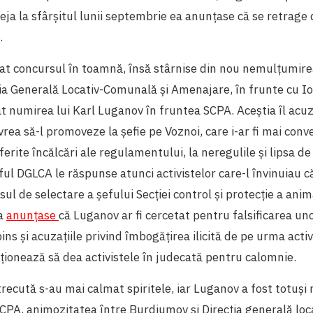
eja la sfârșitul lunii septembrie ea anunțase că se retrage 
.
at concursul în toamnă, însă stârnise din nou nemulțumirea 
ția Generală Locativ-Comunală și Amenajare, în frunte cu I
t numirea lui Karl Luganov în fruntea SCPA. Aceștia îl acu
rea să-l promoveze la șefie pe Voznoi, care i-ar fi mai conve
iferite încălcări ale regulamentului, la neregulile și lipsa 
ful DGLCA le răspunse atunci activistelor care-l învinuiau c
sul de selectare a șefului Secției control și protecție a ani
ta
anunțase
că Luganov ar fi cercetat pentru falsificarea u
s și acuzațiile privind îmbogățirea ilicită de pe urma activi
ționează să dea activistele în judecată pentru calomnie.
recută s-au mai calmat spiritele, iar Luganov a fost totuși
SCPA, animozitatea între Burdiumov și Direcția generală lo