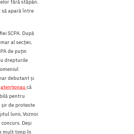
elor fără stăpân.
 să apară între
efiei SCPA. După
mar al secției,
CPA de puțin
ru drepturile
domeniul
onar debutant și
a
atenționau
că
bilă pentru
șir de proteste
itul lunii, Voznoi
 concurs. Deși
se mult timp în