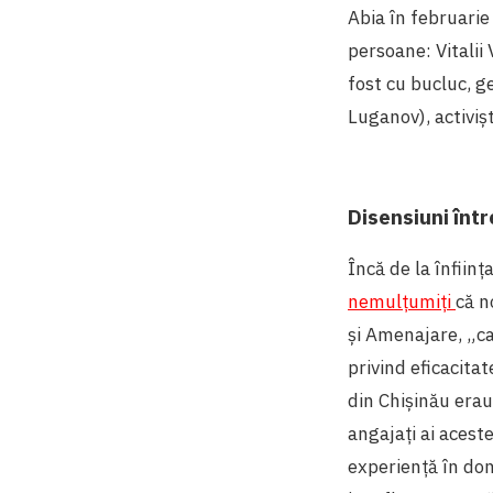
Abia în februarie
persoane: Vitalii
fost cu bucluc, ge
Luganov), activiș
Disensiuni într
Încă de la înființ
nemulțumiți
că n
și Amenajare, „ca
privind eficacita
din Chișinău erau
angajați ai acest
experiență în dome