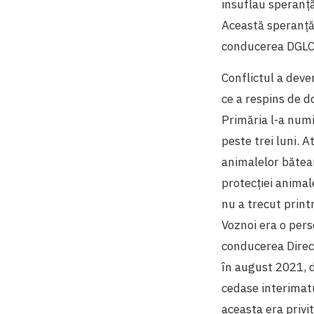
insuflau speranță
Această speranță 
conducerea DGLCA 
Conflictul a deven
ce a respins de do
Primăria l-a numi
peste trei luni. A
animalelor bătea
protecției animal
nu a trecut print
Voznoi era o per
conducerea Direc
în august 2021, d
cedase interimat
aceasta era privit