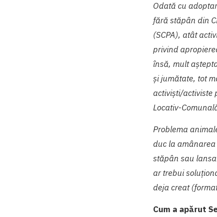
Odată cu adoptare
fără stăpân din C
(SCPA), atât activ
privind apropiere
însă, mult aștept
și jumătate, tot ma
activiști/activist
Locativ-Comunală 
Problema animalelo
duc la amânarea p
stăpân sau lansa
ar trebui soluțio
deja creat (format
Cum a apărut Sec