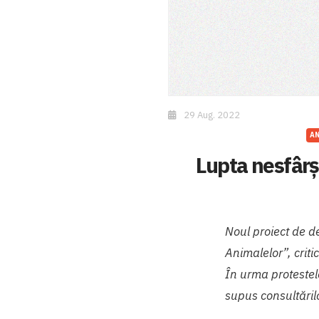
29 Aug. 2022
AN
Lupta nesfârș
Noul proiect de de
Animalelor”, critic
În urma protestelo
supus consultărilo