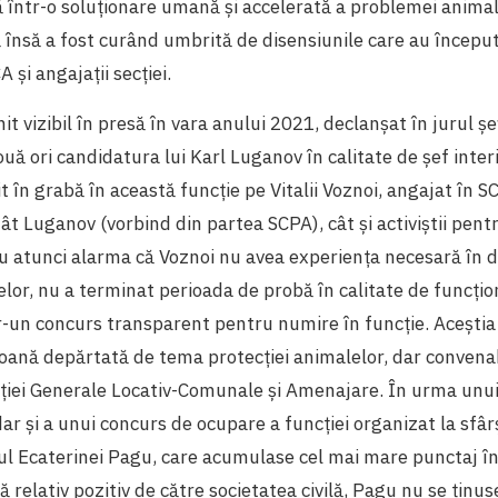
 într-o soluționare umană și accelerată a problemei animal
însă a fost curând umbrită de disensiunile care au început
și angajații secției.
it vizibil în presă în vara anului 2021, declanșat în jurul ș
uă ori candidatura lui Karl Luganov în calitate de șef interi
t în grabă în această funcție pe Vitalii Voznoi, angajat în S
tât Luganov (vorbind din partea SCPA), cât și activiștii pent
u atunci alarma că Voznoi nu avea experiența necesară în 
elor, nu a terminat perioada de probă în calitate de funcți
r-un concurs transparent pentru numire în funcție. Acești
soană depărtată de tema protecției animalelor, dar convena
ției Generale Locativ-Comunale și Amenajare. În urma unui 
ar și a unui concurs de ocupare a funcției organizat la sfârș
ul Ecaterinei Pagu, care acumulase cel mai mare punctaj în
ă relativ pozitiv de către societatea civilă, Pagu nu se ținu