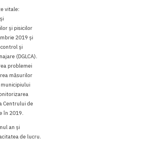
e vitale:
și
or și pisicilor
embrie 2019 și
control și
enajare (DGLCA).
area problemei
area măsurilor
 municipiului
onitorizarea
 a Centrului de
e în 2019.
mul an și
acitatea de lucru.