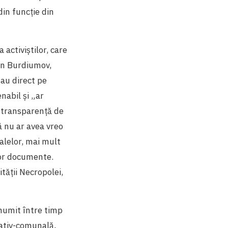
din funcție din
activiștilor, care
on Burdiumov,
zau direct pe
nabil și „ar
de transparență de
ă nu ar avea vreo
malelor, mai mult
nor documente.
tății Necropolei,
 numit între timp
cativ-comunală,