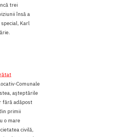
ncă trei
iziunii însă a
 special, Karl
ărie.
rătat
 Locativ-Comunale
stea, așteptările
or fără adăpost
din primii
cu o mare
ietatea civilă,