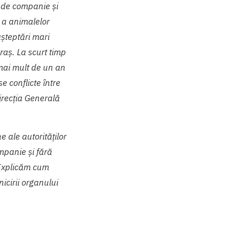
 de companie și
e a animalelor
așteptări mari
raș. La scurt timp
ai mult de un an
se conflicte între
Direcția Generală
 ale autorităților
mpanie și fără
 Explicăm cum
icirii organului