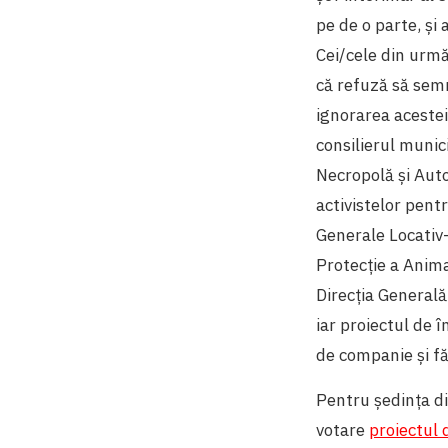
pe de o parte, și 
Cei/cele din urmă
că refuză să semne
ignorarea acestei
consilierul munici
Necropolă și Autos
activistelor pent
Generale Locativ-
Protecție a Animal
Direcția General
iar proiectul de 
de companie și f
Pentru ședința di
votare
proiectul 