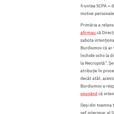
fruntea SCPA
–
d
motive personale
Primăria a relans
afirmau
că Direc
sabota intenționa
Burdiumov că ar v
închide ochii la d
la Necropolă”. Șe
atribuție în proce
decât atât, aces
Burdiumov a respin
spunând
că inten
Deși din toamna t
șef interimar al 