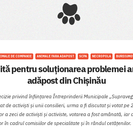
IMALE DE COMPANIE
ANIMALE FARA ADAPOST
SCPA
NECROPOLA
BURDIUMO
ită pentru soluționarea problemei a
adăpost din Chișinău
cizie privind înființarea Întreprinderii Municipale „Supraveg
at de activiști și unii consilieri, urma a fi discutat și votat p
r a zeci de activiști și activiste, votarea a fost amânată, iar
r în cadrul comisiilor de specialitate și în rândul cetățenilor.