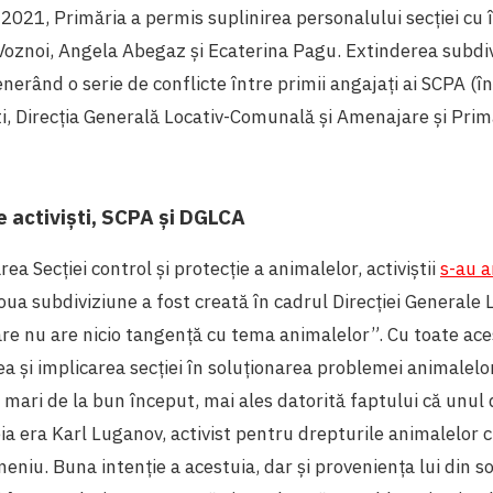
 2021, Primăria a permis suplinirea personalului secției cu î
 Voznoi, Angela Abegaz și Ecaterina Pagu. Extinderea subdiv
nerând o serie de conflicte între primii angajați ai SCPA (în
ti, Direcția Generală Locativ-Comunală și Amenajare și Prim
e activiști, SCPA și DGLCA
area Secției control și protecție a animalelor, activiștii
s-au a
oua subdiviziune a fost creată în cadrul Direcției Generale
re nu are nicio tangență cu tema animalelor”. Cu toate ace
tea și implicarea secției în soluționarea problemei animalel
 mari de la bun început, mai ales datorită faptului că unul 
eia era Karl Luganov, activist pentru drepturile animalelor 
niu. Buna intenție a acestuia, dar și proveniența lui din soc