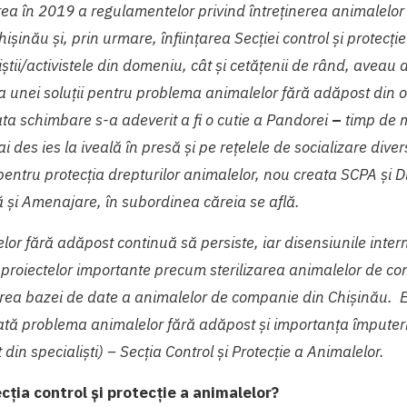
a în 2019 a regulamentelor privind întreținerea animalelor
hișinău și, prin urmare, înființarea
Secției control și protecți
iștii/activistele din domeniu, cât și cetățenii de rând, aveau 
a unei soluții pentru problema animalelor fără adăpost din o
ata schimbare s-a adeverit a fi o cutie a Pandorei
–
timp de m
i des ies la iveală în presă și pe rețelele de socializare diver
e pentru protecția drepturilor animalelor, nou creata SCPA și 
și Amenajare, în subordinea căreia se află.
r fără adăpost continuă să persiste, iar disensiunile interne
roiectelor importante precum sterilizarea animalelor de co
rea bazei de date a animalelor de companie din Chișinău.
nată problema animalelor fără adăpost și importanța împutern
 din specialiști) – Secția Control și Protecție a Animalelor.
ția control și protecție a animalelor?