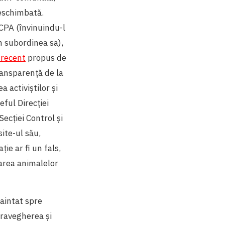
neschimbată.
SCPA (învinuindu-l
 în subordinea sa),
 recent
propus de
transparență de la
 activiștilor și
eful Direcției
ecției Control și
site-ul său,
ie ar fi un fals,
narea animalelor
naintat spre
pravegherea și