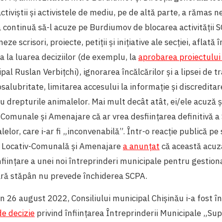
activiștii și activistele de mediu, pe de altă parte, a rămas 
 continuă să-l acuze pe Burdiumov de blocarea activității 
ze scrisori, proiecte, petiții și inițiative ale secției, aflată
a la luarea deciziilor (de exemplu, la
aprobarea proiectului
pal Ruslan Verbițchi), ignorarea încălcărilor și a lipsei de 
alubritate, limitarea accesului la informație și discreditarea
ru drepturile animalelor. Mai mult decât atât, ei/ele acuză ș
Comunale și Amenajare că ar vrea desființarea definitivă a S
elor, care i-ar fi „inconvenabilă”. Într-o reacție publică pe 
ă Locativ-Comunală și Amenajare
a anunțat
că această acuzaț
înființare a unei noi întreprinderi municipale pentru gestio
ără stăpân nu prevede închiderea SCPA.
n 26 august 2022, Consiliului municipal Chișinău i-a fost î
de decizie
privind înființarea Întreprinderii Municipale „Su