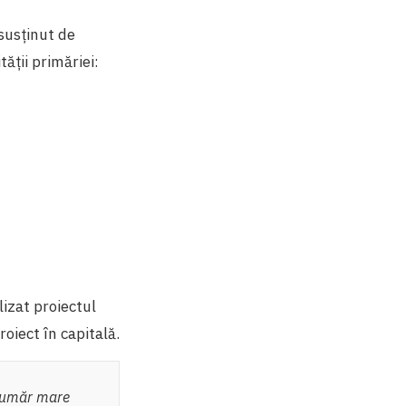
 susținut de
ății primăriei:
lizat proiectul
oiect în capitală.
 număr mare