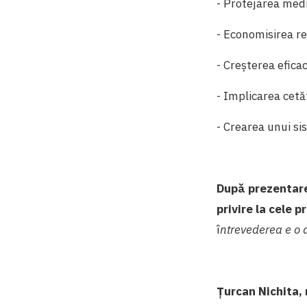
- Protejarea medi
- Economisirea re
- Creșterea eficac
- Implicarea cetăț
- Crearea unui si
După prezentare,
privire la cele 
î
ntrevederea e o 
Țurcan Nichita, 