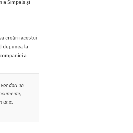
nia Simpals și
va creării acestui
nd depunea la
companiei a
 vor dori un
documente,
m unic,