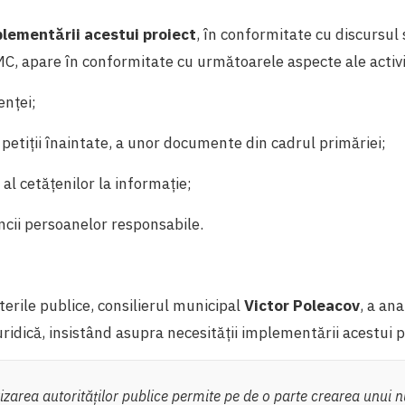
lementării acestui proiect
, în conformitate cu discursul
C, apare în conformitate cu următoarele aspecte ale activit
enței;
r petiții înaintate, a unor documente din cadrul primăriei;
 al cetățenilor la informație;
ncii persoanelor responsabile.
erile publice, consilierul municipal
Victor Poleacov
, a ana
uridică, insistând asupra necesității implementării acestui pr
zarea autorităților publice permite pe de o parte crearea unui