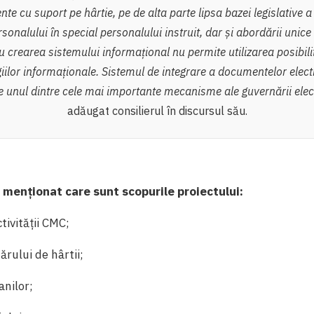
e cu suport pe hârtie, pe de alta parte lipsa bazei legislative 
rsonalului în special personalului instruit, dar și abordării unic
u crearea sistemului informațional nu permite utilizarea posibilit
iilor informaționale. Sistemul de integrare a documentelor elect
 e unul dintre cele mai importante mecanisme ale guvernării elec
adăugat consilierul în discursul său.
 menționat care sunt scopurile proiectului:
tivității CMC;
rului de hârtii;
anilor;