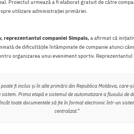
eal. Proiectul urmează a fi elaborat gratuit de către compa
spre utilizare administrației primăriei.
, reprezentantul companiei Simpals,
a afirmat că inițiati
minată de dificultățile întâmpinate de companie atunci câ
pentru organizarea unui eveniment sportiv.
Reprezentantul 
 poate fi inclus și în alte primării din Republica Moldova, care-și
sistem. Prima etapă e sistemul de automatizare a fluxului de 
 încât toate documentele să fie în format electronic într-un siste
centralizat.”