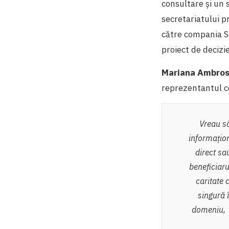
consultare și un s
secretariatului p
către compania S
proiect de decizi
Mariana Ambro
reprezentantul c
Vreau să
informațion
direct sa
beneficiaru
caritate 
singură 
domeniu, s