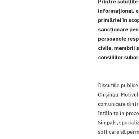
Printre soluțiil
informațional, e
primăriei în sco
sancționare pent
persoanele respo
civile, membrii 
consiliilor subo
Discuțiile publice
Chișinău. Motivul 
comunicare dintre 
întâlnite în proce
Simpals, speciali
soft care să permi