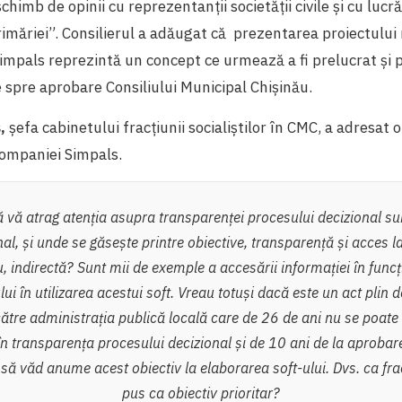
chimb de opinii cu reprezentanții societății civile și cu lucră
rimăriei”. Consilierul a adăugat că prezentarea proiectului 
impals reprezintă un concept ce urmează a fi prelucrat și 
e spre aprobare Consiliului Municipal Chișinău.
s,
şefa cabinetului fracţiunii socialiştilor în CMC, a adresat 
ompaniei Simpals.
 vă atrag atenția asupra transparenței procesului decizional s
al, și unde se găsește printre obiective, transparență și acces l
u, indirectă? Sunt mii de exemple a accesării informației în funcți
lui în utilizarea acestui soft. Vreau totuși dacă este un act plin d
către administrația publică locală care de 26 de ani nu se poat
în transparența procesului decizional și de 10 ani de la aprobarea
ă văd anume acest obiectiv la elaborarea soft-ului. Dvs. ca frac
pus ca obiectiv prioritar?