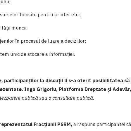
ului;
surselor folosite pentru printer etc.;
ității muncii;
enilor în procesul de luare a deciziilor;
stem unic de stocare a informației.
 participanților la discuții li s-a oferit posibilitatea s
prezentate.
Inga Grigoriu, Platforma Dreptate și Adevăr
dezbatere publică sau o consultare publică.
reprezentatul Fracțiunii PSRM,
a răspuns participantei că