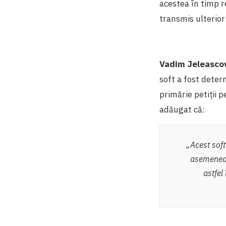
acestea în timp r
transmis ulterior 
Vadim Jeleascov
soft a fost deter
primărie petiții 
adăugat că:
„Acest soft
asemenea 
astfel