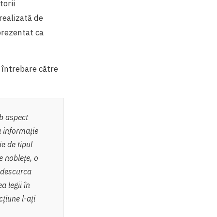
torii
realizată de
prezentat ca
o întrebare către
ub aspect
a informație
e de tipul
e noblețe, o
e descurca
 legii în
țiune l-ați