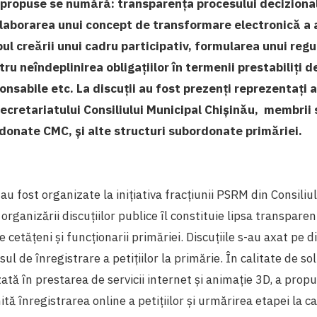
e propuse se numără: transparența procesului deciziona
laborarea unui concept de transformare electronică a a
pul creării unui cadru participativ, formularea unui re
ru neîndeplinirea obligațiilor în termenii prestabiliți d
nsabile etc. La discuții au fost prezenți reprezentați a
secretariatului Consiliului Municipal Chișinău, membrii 
rdonate CMC, și alte structuri subordonate primăriei.
 au fost organizate la inițiativa fracțiunii PSRM din Consiliu
organizării discuțiilor publice îl constituie lipsa transparen
cetățeni și funcționarii primăriei. Discuțiile s-au axat pe di
sul de înregistrare a petițiilor la primărie. În calitate de s
zată în prestarea de servicii internet și animație 3D, a prop
tă înregistrarea online a petițiilor și urmărirea etapei la ca