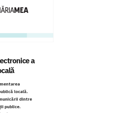
ectronice a
ocală
lementarea
ublică locală.
municării dintre
ii publice.