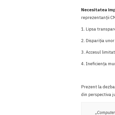
Necesitatea imp
reprezentanții CM
1. Lipsa transpar
2. Dispariția uno
3. Accesul limitat
4. Ineficiența mu
Prezent la dezbat
din perspectiva j
„Computeri