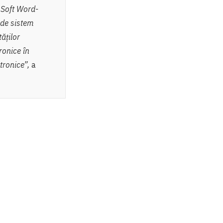
a Soft Word-
e de sistem
ăților
ronice în
tronice”,
a