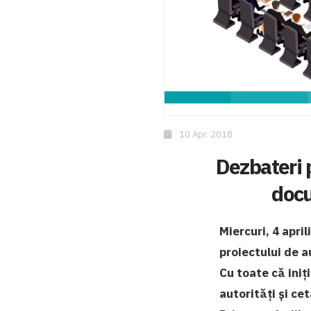
10 Apr. 2018
Dezbateri 
docu
Miercuri, 4 apri
proiectului de a
Cu toate că iniț
autorități și ce