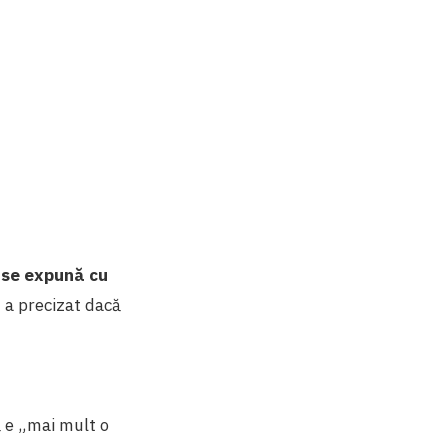
ă se expună cu
,
a precizat dacă
 e „
mai mult o