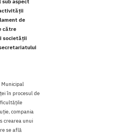
l sub aspect
ctivității
gulament de
e către
i societății
secretariatului
l Municipal
ței în procesul de
ficultățile
oluție, compania
us crearea unui
re se află