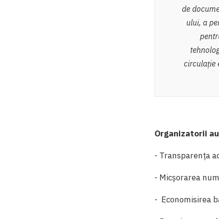
de document
ului, a pe
pentr
tehnolog
circulație
Organizatorii au
- Transparența ac
- Micșorarea numă
- Economisirea b