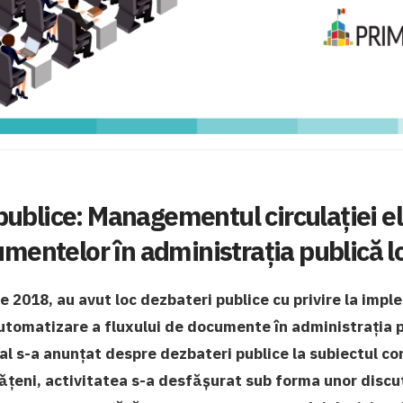
publice: Managementul circulației el
mentelor în administrația publică l
lie 2018, au avut loc dezbateri publice cu privire la imp
utomatizare a fluxului de documente în administrația p
ial s-a anunțat despre dezbateri publice la subiectul co
tățeni, activitatea s-a desfășurat sub forma unor discuț