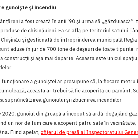
re gunoiște și incendiu
ânțăreni a fost creată în anii ‘90 și urma să „găzduiască” 
 produse de chișinăuieni. Ea se află pe teritoriul satului Țâ
 Chișinău și gestionată de întreprinderea municipală Regia
i sunt aduse în jur de 700 tone de deșeuri de toate tipurile:
 la construcții și așa mai departe. Aceasta este unicul spaț
delor.
uncționare a gunoiștei ar presupune că, la fiecare metru 
acumulează, aceasta ar trebui să fie acoperită cu pământ. 
ca supraîncălzirea gunoiului și izbucnirea incendiilor.
ie 2020, gunoiul din groapă a început să ardă, degajând gaz
nd un nor de fum care a acoperit patru sate în vecinătate, 
na. Fiind apelat,
ofițerul de presă al Inspectoratului Gener