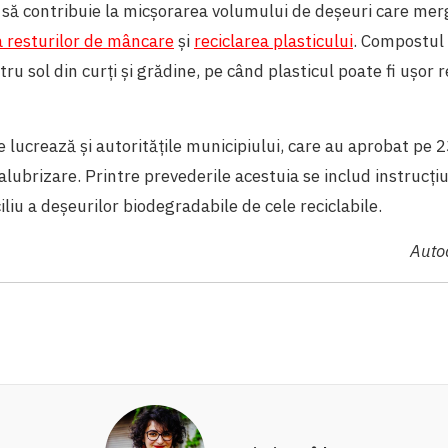
i să contribuie la micșorarea volumului de deșeuri care mer
 resturilor de mâncare
și
reciclarea plasticului
. Compostul 
u sol din curți și grădine, pe când plasticul poate fi ușor r
e lucrează și autoritățile municipiului, care au aprobat pe 2
ubrizare. Printre prevederile acestuia se includ instrucțiu
iliu a deșeurilor biodegradabile de cele reciclabile.
Autoa