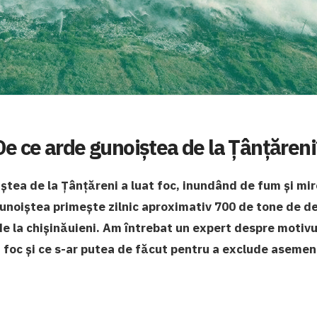
De ce arde gunoiștea de la Țânțăreni
iștea de la Țânțăreni a luat foc, inundând de fum și mir
Gunoiștea primește zilnic aproximativ 700 de tone de d
 de la chișinăuieni. Am întrebat un expert despre motiv
 foc și ce s-ar putea de făcut pentru a exclude asemen