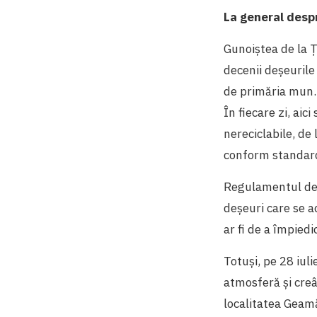
La general desp
Gunoiștea de la Ț
decenii deșeurile
de primăria mun.
În fiecare zi, aic
nereciclabile, de
conform standar
Regulamentul de f
deșeuri care se 
ar fi de a împiedi
Totuși, pe 28 iul
atmosferă și creâ
localitatea Geamă