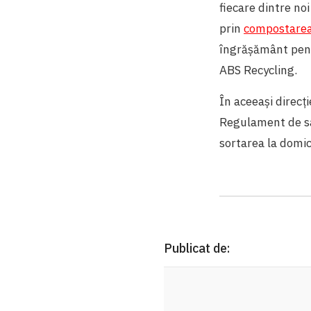
fiecare dintre no
prin
compostarea
îngrășământ pentr
ABS Recycling.
În aceeași direcți
Regulament de sal
sortarea la domic
Publicat de: