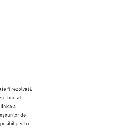
ate fi rezolvată
nt bun al
ilnice a
eșeurilor de
 posibil pentru