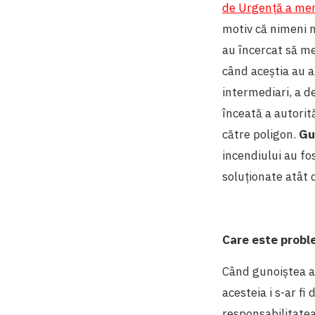
de Urgență a men
motiv că nimeni n
au încercat să mea
când aceștia au a
intermediari, a d
înceată a autorită
către poligon.
Gu
incendiului au fo
soluționate atât 
Care este proble
Când gunoiștea a 
acesteia i s-ar f
responsabilitatea