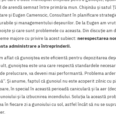
l de arendă semnat între primăria mun. Chișinău și satul Ț
stare și Eugen Camenscic, Consultant în planificare strateg
durabile și managementului deșeurilor. De la Eugen am vru
iște și care sunt problemele cu aceasta. Din discuție am 
eme majore cu privire la acest subiect:
nerespectarea no
asta administrare a întreprinderii.
m aflat că gunoiștea este eficientă pentru depozitarea deș
 mult, gunoiștea este una care respectă standardele necesar
i de prelucrare, va deveni mai performantă. Problema arderi
”. Și anume, faptul că gunoiul nu este acoperit zilnic cu 
oare, în special în această perioadă caniculară și la aer (dec
unoiului și la izbucnirea incendiului. Soluția la această p
a în fiecare zi a gunoiului cu sol, astfel încât să nu se sup
aer.