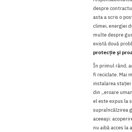
despre contractu
asta a scris o po
climei, energiei 
multe despre guno
există două probl
protecție și pro
În primul rând, a
fi reciclate. Mai
instalarea stație
din „eroare umană
el este expus la s
supraîncălzirea g
aceeași: acoperire
nu aibă acces la 