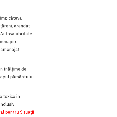
timp câteva
nțăreni, arendat
 Autosalubritate.
 menajere,
iu amenajat
în înălțime de
Scopul pământului
e toxice în
inclusiv
al pentru Situații