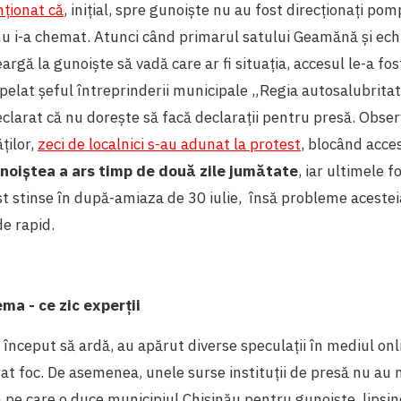
ționat că
, inițial, spre gunoiște nu au fost direcționați pom
u i-a chemat. Atunci când primarul satului Geamănă și echi
rgă la gunoiște să vadă care ar fi situația, accesul le-a fos
pelat șeful întreprinderii municipale „Regia autosalubritat
eclarat că nu dorește să facă declarații pentru presă. Obse
ților,
zeci de localnici s-au adunat la protest
, blocând acce
noiștea a ars timp de două zile jumătate
, iar ultimele f
st stinse în după-amiaza de 30 iulie, însă probleme acesteia
de rapid.
ma - ce zic experții
început să ardă, au apărut diverse speculații în mediul on
i dat foc. De asemenea, unele surse instituții de presă nu a
 pe care o duce municipiul Chișinău pentru gunoiște, lipsin