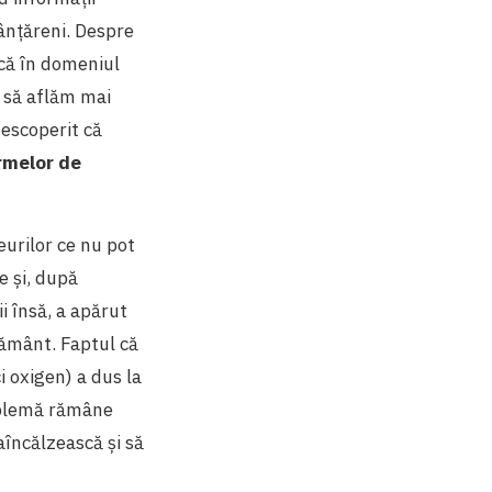
ânțăreni. Despre
ică în domeniul
t să aflăm mai
descoperit că
rmelor de
eurilor ce nu pot
e și, după
i însă, a apărut
pământ. Faptul că
i oxigen) a dus la
roblemă rămâne
raîncălzească și să