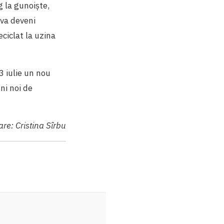
g la gunoiște,
va deveni
eciclat la uzina
3 iulie un nou
ni noi de
re: Cristina Sîrbu