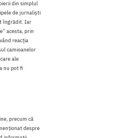
pierii din simplul
pele de jurnaliști
t îngrădit. Iar
e” acesta, prin
rvând reacția
sul camioanelor
ocare ale
 nu pot fi
line, precum că
u menționat despre
d informații