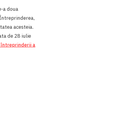
de-a doua
Întreprinderea,
tatea acesteia.
ata de 28 iulie
ntreprinderii a