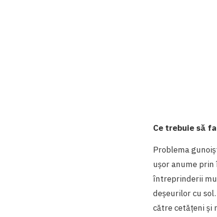
Ce trebuie să fa
Problema gunoiște
ușor anume prin
întreprinderii mun
deșeurilor cu sol
către cetățeni și