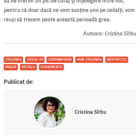
Să ne oferim un pic de curaj și înțelegere între noi,
pentru că doar dacă ne vom susține unii pe ceilalți, vom
reuși să trecem peste această perioadă grea.
Autoare: Cristina Sîrbu
CHIȘINĂU
COVID-19
CORONAVIRUS
MUN. CHIȘINĂU
RESTRICȚII
MASCĂ
SPITALE
EVENIMENTE
Publicat de:
Cristina Sîrbu