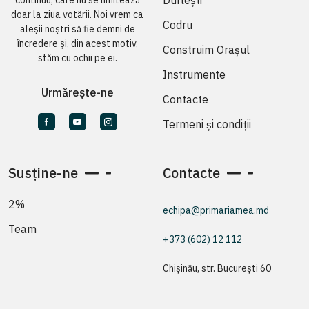
continuu, care nu se limitează
doar la ziua votării. Noi vrem ca
Codru
aleșii noștri să fie demni de
încredere și, din acest motiv,
Construim Orașul
stăm cu ochii pe ei.
Instrumente
Urmărește-ne
Contacte
Termeni și condiții
Susține-ne
Contacte
2%
echipa@primariamea.md
Team
+373 (602) 12 112
Chișinău, str. București 60