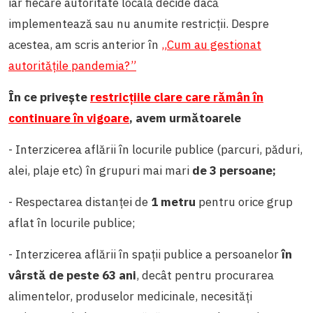
iar fiecare autoritate locală decide dacă
implementează sau nu anumite restricții. Despre
acestea, am scris anterior în
„Cum au gestionat
autoritățile pandemia?”
În ce privește
restricțiile clare care rămân în
continuare în vigoare
, avem următoarele
- Interzicerea aflării în locurile publice (parcuri, păduri,
alei, plaje etc) în grupuri mai mari
de 3 persoane;
- Respectarea distanței de
1 metru
pentru orice grup
aflat în locurile publice;
- Interzicerea aflării în spații publice a persoanelor
în
vârstă de peste 63 ani
, decât pentru procurarea
alimentelor, produselor medicinale, necesități