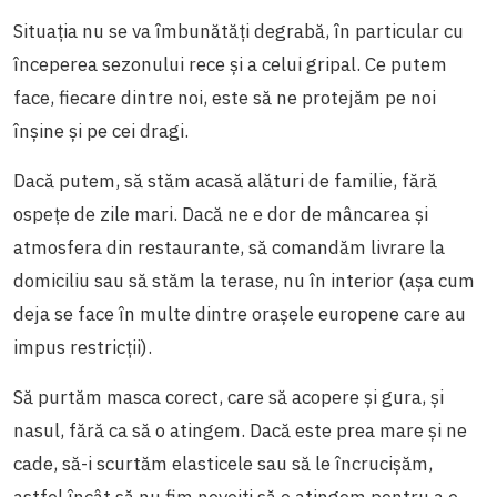
Situația nu se va îmbunătăți degrabă, în particular cu
începerea sezonului rece și a celui gripal. Ce putem
face, fiecare dintre noi, este să ne protejăm pe noi
înșine și pe cei dragi.
Dacă putem, să stăm acasă alături de familie, fără
ospețe de zile mari. Dacă ne e dor de mâncarea și
atmosfera din restaurante, să comandăm livrare la
domiciliu sau să stăm la terase, nu în interior (așa cum
deja se face în multe dintre orașele europene care au
impus restricții).
Să purtăm masca corect, care să acopere și gura, și
nasul, fără ca să o atingem. Dacă este prea mare și ne
cade, să-i scurtăm elasticele sau să le încrucișăm,