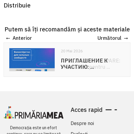
Distribuie
Putem să îți recomandăm și aceste materiale
Anterior
Următorul
20 Mai 2026
20 Mai 2026
ПРИГЛАШЕНИЕ К
APEL DE PARTICIPARE:
УЧАСТИЮ: ...
Voluntariat pentru ...
Acces rapid
Despre noi
Democrația este un efort
Durlești