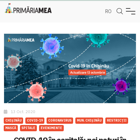
RO
13 Oct. 2020
CHIȘINĂU
COVID-19
CORONAVIRUS
MUN. CHIȘINĂU
RESTRICȚII
MASCĂ
SPITALE
EVENIMENTE
COVID-19 în capitală: noi paturi în