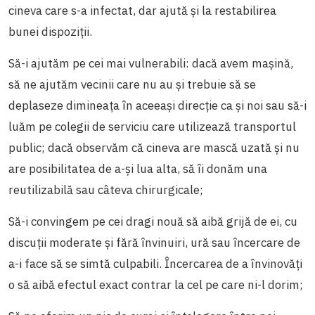
cineva care s-a infectat, dar ajută și la restabilirea
bunei dispoziții.
Să-i ajutăm pe cei mai vulnerabili: dacă avem mașină,
să ne ajutăm vecinii care nu au și trebuie să se
deplaseze dimineața în aceeași direcție ca și noi sau să-i
luăm pe colegii de serviciu care utilizează transportul
public; dacă observăm că cineva are mască uzată și nu
are posibilitatea de a-și lua alta, să îi donăm una
reutilizabilă sau câteva chirurgicale;
Să-i convingem pe cei dragi nouă să aibă grijă de ei, cu
discuții moderate și fără învinuiri, ură sau încercare de
a-i face să se simtă culpabili. Încercarea de a învinovăți
o să aibă efectul exact contrar la cel pe care ni-l dorim;