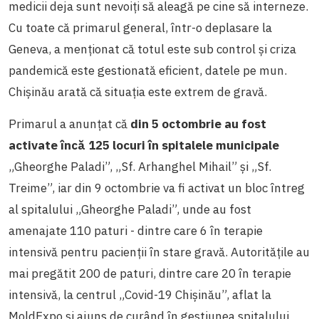
medicii deja sunt nevoiți să aleagă pe cine să interneze.
Cu toate că primarul general, într-o deplasare la
Geneva, a menționat că totul este sub control și criza
pandemică este gestionată eficient, datele pe mun.
Chișinău arată că situația este extrem de gravă.
Primarul a anunțat că
din 5 octombrie au fost
activate încă 125 locuri în spitalele municipale
„Gheorghe Paladi”, „Sf. Arhanghel Mihail” și „Sf.
Treime”, iar din 9 octombrie va fi activat un bloc întreg
al spitalului „Gheorghe Paladi”, unde au fost
amenajate 110 paturi - dintre care 6 în terapie
intensivă pentru pacienții în stare gravă. Autoritățile au
mai pregătit 200 de paturi, dintre care 20 în terapie
intensivă, la centrul „Covid-19 Chișinău”, aflat la
MoldExpo și ajuns de curând în gestiunea spitalului