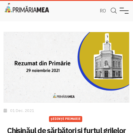
RO
01 Dec. 2021
ȘEDINȚE PRIMARIE
Chișinăul de sărbători și furtul grilelor