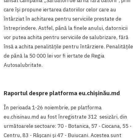
lansat campania „Sărbători de iarnă fără datorii”, prin
care își propune iertarea datoriilor celor care au
întârziat în achitarea pentru serviciile prestate de
întreprindere. Astfel, până la finele anului, datornicii
vor putea achita pentru serviciile de salubrizare, fără
însă a achita penalitățile pentru întârziere. Penalitățile
de până la 50 000 lei vor fi iertate de Regia
Autosalubritate.
Raportul despre platforma eu.chișinău.md
În perioada 1-26 noiembrie, pe platforma
eu.chisinau.md au fost înregistrate 312 sesizări, din
următoarele sectoare: 70 - Botanica, 57 - Ciocana, 55 -
Centru, 83 - Râșcani și 47 - Buiucani. Acestea sunt