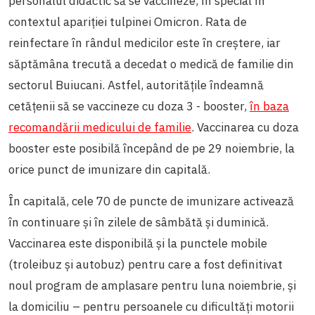
personalul didactic să se vaccineze, în special în
contextul apariției tulpinei Omicron. Rata de
reinfectare în rândul medicilor este în creștere, iar
săptămâna trecută a decedat o medică de familie din
sectorul Buiucani. Astfel, autoritățile îndeamnă
cetățenii să se vaccineze cu doza 3 - booster,
în baza
recomandării medicului de familie
. Vaccinarea cu doza
booster este posibilă începând de pe 29 noiembrie, la
orice punct de imunizare din capitală.
În capitală, cele 70 de puncte de imunizare activează
în continuare și în zilele de sâmbătă și duminică.
Vaccinarea este disponibilă și la punctele mobile
(troleibuz și autobuz) pentru care a fost definitivat
noul program de amplasare pentru luna noiembrie, și
la domiciliu – pentru persoanele cu dificultăți motorii