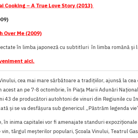
ai Cooking – A True Love Story (2013)
09)
h Over Me (2009)
oiectate în limba japoneză cu subtitluri în limba romănă și 
veniment aici.
inului, cea mai mare sărbătoare a tradițiilor, ajunsă la cea 
n acest an pe 7-8 octombrie, în Piața Marii Adunări Naționa
uni 43 de producători autohtoni de vinuri din Regiunile cu In
ată și se va desfășura sub genericul „Păstrăm legenda vie”
, în inima capitalei vor fi amenajate standuri expoziționale
 vin, târgul meșterilor populari, Școala Vinului, Teatrul G