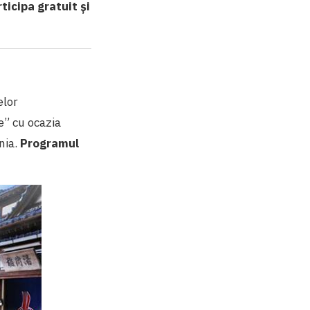
ticipa gratuit și
elor
e” cu ocazia
nia.
Programul