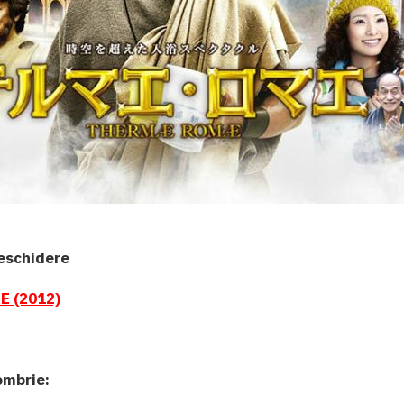
eschidere
 (2012)
ombrie: