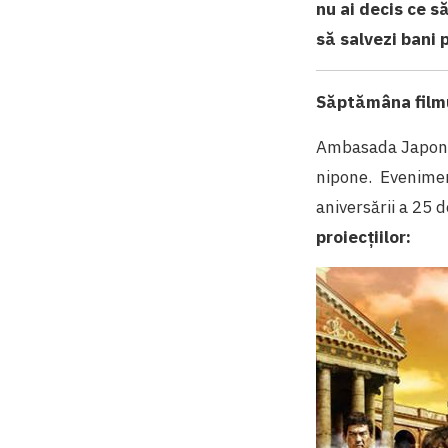
nu ai decis ce s
să salvezi bani 
Săptămâna filmu
Ambasada Japonie
nipone. Evenimen
aniversării a 25 
proiecțiilor: