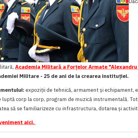
Dac
litară,
Academia Militară a Forţelor Armate "Alexandru
demiei Militare - 25 de ani de la crearea instituţiei.
mentului:
expoziţii de tehnică, armament şi echipament, ex
 luptă corp la corp, program de muzică instrumentală. Tot
atea să se familiarizeze cu infrastructura, dotarea şi activita
eveniment aici.