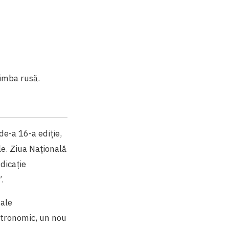
limba rusă.
de-a 16-a ediție,
le. Ziua Națională
dicație
.
 ale
astronomic, un nou