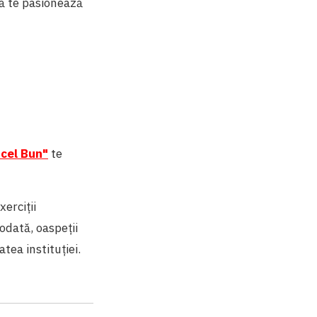
ă te pasionează
 cel Bun"
te
erciţii
odată, oaspeţii
tea instituţiei.