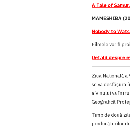
A Tale of Samur
MAMESHIBA (20
Nobody to Watc
Filmele vor fi pr
Detalii despre e
Ziua Națională a V
se va desfășura î
a Vinului va într
Geografică Protej
Timp de două zile
producătorilor de