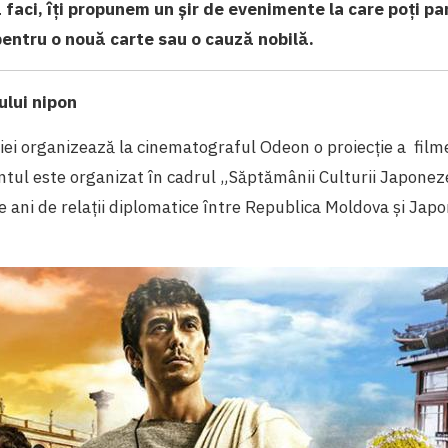
ă faci, îți propunem un șir de evenimente la care poți par
pentru o nouă carte sau o cauză nobilă.
lui nipon
i organizează la cinematograful Odeon o proiecție a film
tul este organizat în cadrul „Săptămânii Culturii Japonez
de ani de relații diplomatice între Republica Moldova și Japo