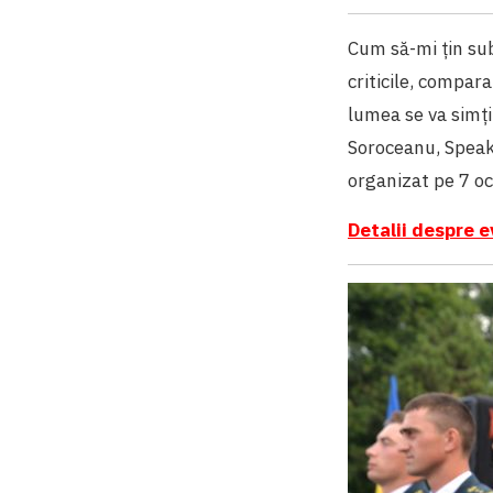
Cum să-mi țin sub
criticile, compar
lumea se va simți
Soroceanu, Speake
organizat pe 7 o
Detalii despre e