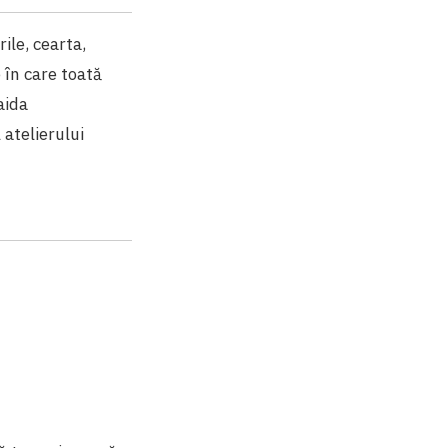
ile, cearta,
 în care toată
aida
atelierului