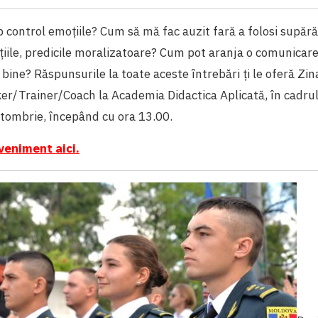
 control emoțiile? Cum să mă fac auzit fară a folosi supărăr
ațiile, predicile moralizatoare? Cum pot aranja o comunicare
 bine? Răspunsurile la toate aceste întrebări ți le oferă Zin
r/Trainer/Coach la Academia Didactica Aplicată, în cadrul 
ctombrie, începând cu ora 13.00.
veniment aici.