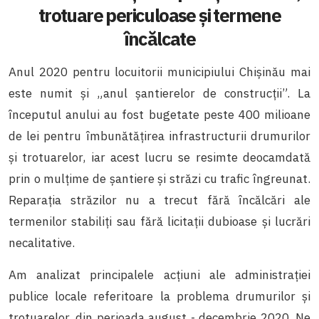
trotuare periculoase și termene
încălcate
Anul 2020 pentru locuitorii municipiului Chișinău mai
este numit și „anul șantierelor de construcții”. La
începutul anului au fost bugetate peste 400 milioane
de lei pentru îmbunătățirea infrastructurii drumurilor
și trotuarelor, iar acest lucru se resimte deocamdată
prin o mulțime de șantiere și străzi cu trafic îngreunat.
Reparația străzilor nu a trecut fără încălcări ale
termenilor stabiliți sau fără licitații dubioase și lucrări
necalitative.
Am analizat principalele acțiuni ale administrației
publice locale referitoare la problema drumurilor și
trotuarelor, din perioada august - decembrie 2020. Ne