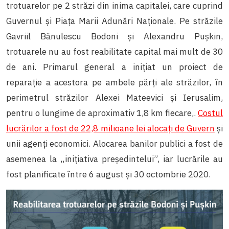
trotuarelor pe 2 străzi din inima capitalei, care cuprind
Guvernul și Piața Marii Adunări Naționale. Pe străzile
Gavriil Bănulescu Bodoni și Alexandru Pușkin,
trotuarele nu au fost reabilitate capital mai mult de 30
de ani. Primarul general a inițiat un proiect de
reparație a acestora pe ambele părți ale străzilor, în
perimetrul străzilor Alexei Mateevici și Ierusalim,
pentru o lungime de aproximativ 1,8 km fiecare,.
Costul
lucrărilor a fost de 22,8 milioane lei alocați de Guvern
și
unii agenți economici. Alocarea banilor publici a fost de
asemenea la „inițiativa președintelui”, iar lucrările au
fost planificate între 6 august și 30 octombrie 2020.