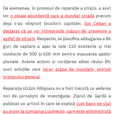
De asemenea, în procesul de reparație a străzii, a avut
loc
o ploaie abundentă care a inundat strada
precum
deja s-au obișnuit locuitorii capitalei.
Ion Ceban a
declarat că se vor întreprinde măsuri de prevenire a
astfel de situații
. Respectiv, se planifica adăugarea a 86
guri de captare a apei la cele 110 existente și trei
conducte de 500 și 600 mm pentru evacuarea apelor
pluviale. Aceste acțiuni și curățarea albiei râului Bîc
sunt soluțiile care
ne-ar scăpa de inundații, potrivit
primarului general
.
Reparația străzii Albișoara nu a fost trecută cu vederea
nici de jurnaliștii de investigație. Ziarul de Gardă a
publicat un articol în care se explică
cum banii de stat
au ajuns la compania Lusmecon, care este administrată