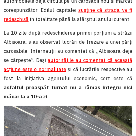
automobilele deja circulă pe un carosabil nou și marcat
corespunzător. Edilul capitalei
susține că strada va fi
redeschisă
în totalitate până la sfârșitul anului curent.
La 10 zile după redeschiderea primei porțiuni a străzii
Albișoara, s-au observat lucrări de frezare a unei părți
carosabile. Internauții au comentat că „Albișoara deja
se cârpește”. Deși
autoritățile au comentat că această
acțiune este o normalitate
și că lucrările respective au
fost la inițiativa agentului economic, cert este că
asfaltul proaspăt turnat nu a rămas integru nici
măcar la a 10-a zi
.