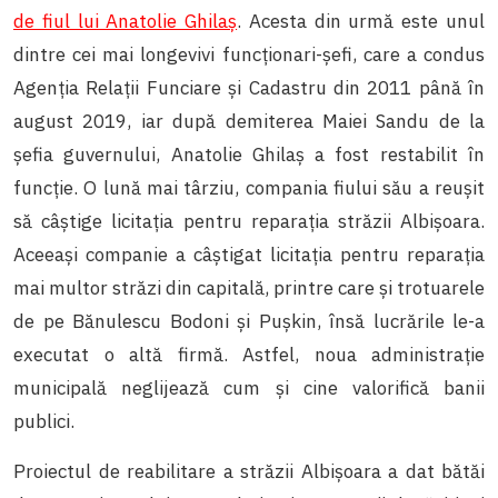
de fiul lui Anatolie Ghilaș
. Acesta din urmă este unul
dintre cei mai longevivi funcționari-șefi, care a condus
Agenția Relații Funciare și Cadastru din 2011 până în
august 2019, iar după demiterea Maiei Sandu de la
șefia guvernului, Anatolie Ghilaș a fost restabilit în
funcție. O lună mai târziu, compania fiului său a reușit
să câștige licitația pentru reparația străzii Albișoara.
Aceeași companie a câștigat licitația pentru reparația
mai multor străzi din capitală, printre care și trotuarele
de pe Bănulescu Bodoni și Pușkin, însă lucrările le-a
executat o altă firmă. Astfel, noua administrație
municipală neglijează cum și cine valorifică banii
publici.
Proiectul de reabilitare a străzii Albișoara a dat bătăi