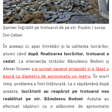
Șantier îngrădit pe trotuarul de pe str. Pușkin / sursa:
Ion Ceban
În aceeași zi, apar întrebări și la calitatea lucrărilor,
atunci când
după finalizarea lucrărilor, trotuarul a
cedat
. La intersecția străzilor Bănulescu Bodoni și
Alexei Sciusev
s-a surpat pavajul proaspăt și a lăsat o
gaură cu diametru de aproximativ un metru
. În scurt
timp, problema a fost înlăturată. La o săptămână după
aceasta,
lucrătorii au reapărut pe trotuarul nou
reabilitat pe str. Bănulescu Bodoni
. Aceștia au
efectuat săpături cu o adâncime de aproximativ