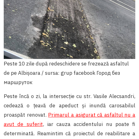
Peste 10 zile după redeschidere se frezează asfaltul
de pe Albișoara / sursa: grup facebook Город без
маршруток
Peste încă o zi, la intersecție cu str. Vasile Alecsandri,
cedează o țeavă de apeduct și inundă carosabilul
proaspăt renovat.
Primarul a asigurat că asfaltul nu a
avut de suferit
, iar cauza accidentului nu poate fi
determinată. Reamintim că proiectul de reabilitare a