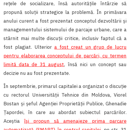
rețele de socializare, însă autoritățile întârzie să
propună soluții strategice la problemă. În primăvara
anului curent a fost prezentat conceptul dezvoltării și
managementului sistemului de parcaje urbane, care a
stârnit mai multe discuții critice, inclusiv faptul că a
fost plagiat. Ulterior
a fost creat un grup de lucru
pentru elaborarea conceptului de parcări, cu termen
limită data de 31 august
, însă nici un concept sau
decizie nu au fost prezentate.
În septembrie, primarul capitalei a organizat o discuție
cu rectorul Universității Tehnice din Moldova, Viorel
Bostan și șeful Agenției Proprietății Publice, Ghenadie
Țapordei, în care au abordat subiectul parcărilor.
Aceștia
își propun să amenajeze prima parcare
automatizată (SMART) în centrul capitalei
, pe str. 31