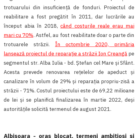
trotuarului din insuficiență de fonduri. Proiectul de
reabilitare a fost pregătit în 2011, dar lucrările au
început abia în 2018,
când costurile reale erau mai
mari cu 70%
. Astfel, au fost reabilitate doar o parte din
trotuarele străzii.
În octombrie 2020, primăria
lansează proiectul de reparație a străzii Ion Creangă
pe
segmentul str. Alba Iulia - bd. Ștefan cel Mare și Sfânt.
Acesta prevede renovarea rețelelor de apeduct și
canalizare în volum de 29% și reparația propriu-zisă a
străzii - 71%. Costul proiectului este de 69,22 milioane
de lei și se planifică finalizarea în martie 2022, deși
autoritățile solicită termenul de august 2021.
Albișoara - oraș blocat, termeni ambițioși și