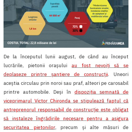
De la începutul lunii august, de când au început
lucrările, pietonii orașului
au fost nevoiți să se
deplaseze printre șantiere de construcții
. Uneori
aceștia circulau prin noroi sau praf, alteori pe carosabil
printre automobile. Deși în
dispoziția semnată de
viceprimarul Victor Chironda se stipulează faptul că
antreprenorul responsabil de construcție este obligat
să instaleze îngrădirile necesare pentru a asigura
securitatea pietonilor
, precum și alte măsuri de