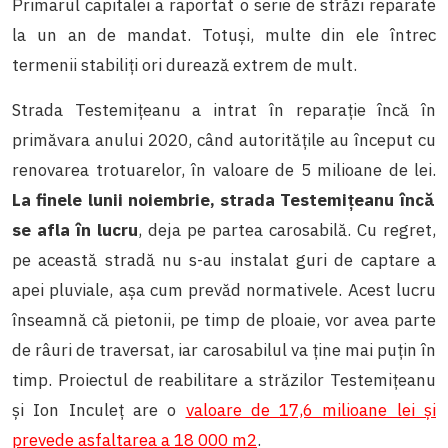
Primarul capitalei a raportat o serie de străzi reparate
la un an de mandat. Totuși, multe din ele întrec
termenii stabiliți ori durează extrem de mult.
Strada Testemițeanu a intrat în reparație încă în
primăvara anului 2020, când autoritățile au început cu
renovarea trotuarelor, în valoare de 5 milioane de lei.
La finele lunii noiembrie, strada Testemițeanu încă
se afla în lucru
, deja pe partea carosabilă. Cu regret,
pe această stradă nu s-au instalat guri de captare a
apei pluviale, așa cum prevăd normativele. Acest lucru
înseamnă că pietonii, pe timp de ploaie, vor avea parte
de râuri de traversat, iar carosabilul va ține mai puțin în
timp. Proiectul de reabilitare a străzilor Testemițeanu
și Ion Inculeț are o
valoare de 17,6 milioane lei și
prevede asfaltarea a 18 000 m2
.