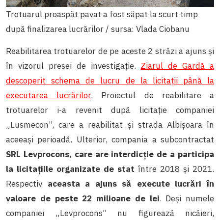
Trotuarul proaspăt pavat a fost săpat la scurt timp
după finalizarea lucrărilor / sursa: Vlada Ciobanu
Reabilitarea trotuarelor de pe aceste 2 străzi a ajuns și
în vizorul presei de investigație.
Ziarul de Gardă a
descoperit schema de lucru de la licitații până la
executarea lucrărilor
. Proiectul de reabilitare a
trotuarelor i-a revenit după licitație companiei
„Lusmecon”, care a reabilitat și strada Albișoara în
aceeași perioadă. Ulterior, compania a subcontractat
SRL Levprocons, care are interdicție de a participa
la licitațiile organizate de stat
între 2018 și 2021.
Respectiv
aceasta a ajuns să execute lucrări în
valoare de peste 22 milioane de lei
. Deși numele
companiei „Levprocons” nu figurează nicăieri,