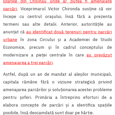
spațiile din Chișinău unde ar putea fi amenajate
parcări
. Viceprimarul Victor Chironda susține că vor
începe cu centrul orașului, însă fără a prezenta
termeni sau alte detalii. Anterior, autoritățile au
anunțat că
au identificat două terenuri pentru parcări
urbane
în zona Circului și a Academiei de Studii
Economice, precum și în cadrul conceptului de
modernizare a pieței centrale în care
au prevăzut
amenajarea a trei parcări
.
Astfel, după un an de mandat al aleșilor municipali,
capitala rămâne fără o viziune strategică privind
amenajarea parcărilor și soluționarea acestei probleme
pentru șoferi. Primăria a întreprins eforturi de a
elabora concepte de parcări și a identifica spațiile
posibile, însă deocamdată sunt doar pe hârtie.