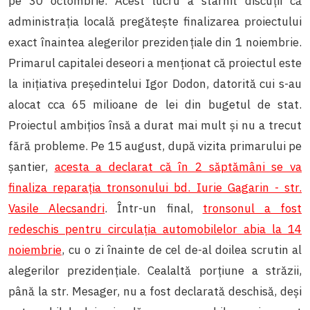
pe 30 octombrie. Acest lucru a stârnit discuții că
administrația locală pregătește finalizarea proiectului
exact înaintea alegerilor prezidențiale din 1 noiembrie.
Primarul capitalei deseori a menționat că proiectul este
la inițiativa președintelui Igor Dodon, datorită cui s-au
alocat cca 65 milioane de lei din bugetul de stat.
Proiectul ambițios însă a durat mai mult și nu a trecut
fără probleme. Pe 15 august, după vizita primarului pe
șantier,
acesta a declarat că în 2 săptămâni se va
finaliza reparația tronsonului bd. Iurie Gagarin - str.
Vasile Alecsandri
. Într-un final,
tronsonul a fost
redeschis pentru circulația automobilelor abia la 14
noiembrie
, cu o zi înainte de cel de-al doilea scrutin al
alegerilor prezidențiale. Cealaltă porțiune a străzii,
până la str. Mesager, nu a fost declarată deschisă, deși