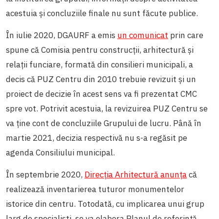
acestuia și concluziile finale nu sunt făcute publice.
În iulie 2020, DGAURF a emis
un comunicat
prin care
spune că Comisia pentru construcții, arhitectură și
relații funciare, formată din consilieri municipali, a
decis că PUZ Centru din 2010 trebuie revizuit și un
proiect de decizie în acest sens va fi prezentat CMC
spre vot. Potrivit acestuia, la revizuirea PUZ Centru se
va ține cont de concluziile Grupului de lucru. Până în
martie 2021, decizia respectivă nu s-a regăsit pe
agenda Consiliului municipal.
În septembrie 2020,
Direcția Arhitectură anunța
că
realizează inventarierea tuturor monumentelor
istorice din centru. Totodată, cu implicarea unui grup
larg de specialiști, se va elabora Planul de referință