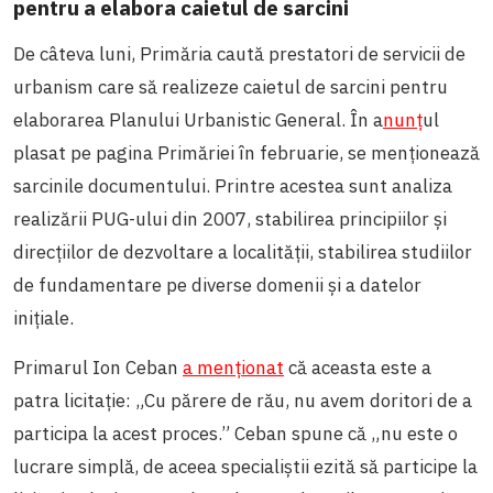
pentru a elabora caietul de sarcini
De câteva luni, Primăria caută prestatori de servicii de
urbanism care să realizeze
caietul de sarcini pentru
elaborarea Planului Urbanistic General.
În
a
nunț
ul
plasat pe pagina Primăriei în februarie, se menționează
sarcinile documentului. Printre acestea sunt analiza
realizării PUG-ului din 2007, stabilirea principiilor și
direcțiilor de dezvoltare a localității, stabilirea studiilor
de fundamentare pe diverse domenii și a datelor
inițiale.
Primarul Ion Ceban
a menționat
că aceasta este a
patra licitație:
„Cu părere de rău, nu avem doritori de a
participa la acest proces.”
Ceban spune că „nu este o
lucrare simplă, de aceea specialiștii ezită să participe la