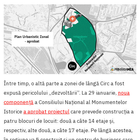
Între timp, o altă parte a zonei de lângă Circ a fost
expusă pericolului „dezvoltării”. La 29 ianuarie,
noua
componență
a Consiliului Național al Monumentelor
Istorice
a aprobat proiectul
care prevede construcția a
patru blocuri de locuit: două a câte 14 etaje și,
respectiv, alte două, a câte 17 etaje. Pe lângă acestea,
în regiune va fi construit și un centru de business care