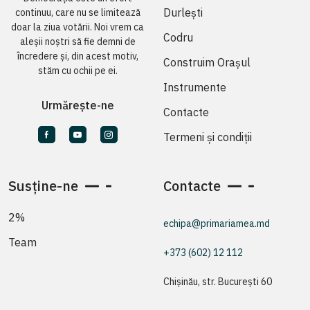
Durlești
continuu, care nu se limitează
doar la ziua votării. Noi vrem ca
Codru
aleșii noștri să fie demni de
încredere și, din acest motiv,
Construim Orașul
stăm cu ochii pe ei.
Instrumente
Urmărește-ne
Contacte
Termeni și condiții
Susține-ne
Contacte
2%
echipa@primariamea.md
Team
+373 (602) 12 112
Chișinău, str. București 60