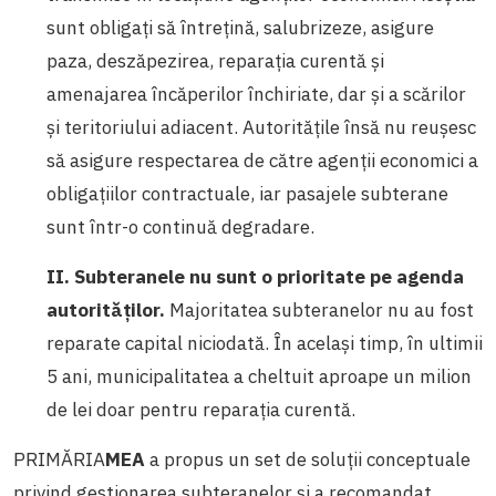
sunt obligați să întrețină, salubrizeze, asigure
paza, deszăpezirea, reparația curentă și
amenajarea încăperilor închiriate, dar și a scărilor
și teritoriului adiacent. Autoritățile însă nu reușesc
să asigure respectarea de către agenții economici a
obligațiilor contractuale, iar pasajele subterane
sunt într-o continuă degradare.
II. Subteranele nu sunt o prioritate pe agenda
autorităților.
Majoritatea subteranelor nu au fost
reparate capital niciodată. În același timp, în ultimii
5 ani, municipalitatea a cheltuit aproape un milion
de lei doar pentru reparația curentă.
PRIMĂRIA
MEA
a propus un set de soluții conceptuale
privind gestionarea subteranelor și a recomandat