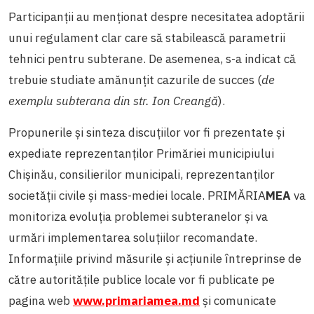
Participanții au menționat despre necesitatea adoptării
unui regulament clar care să stabilească parametrii
tehnici pentru subterane. De asemenea, s-a indicat că
trebuie studiate amănunțit cazurile de succes (
de
exemplu subterana din str. Ion Creangă
).
Propunerile și sinteza discuțiilor vor fi prezentate și
expediate reprezentanților Primăriei municipiului
Chișinău, consilierilor municipali, reprezentanților
societății civile și mass-mediei locale. PRIMĂRIA
MEA
va
monitoriza evoluția problemei subteranelor și va
urmări implementarea soluțiilor recomandate.
Informațiile privind măsurile și acțiunile întreprinse de
către autoritățile publice locale vor fi publicate pe
pagina web
www.primariamea.md
și comunicate