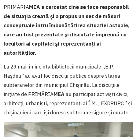
PRIMĂRIA
MEA a cercetat cine se face responsabil
de situația creată și a propus un set de măsuri
conceptuale întru îmbunătățirea situației actuale,
care au fost prezentate și discutate împreună cu
locuitori ai capitalei și reprezentanți ai
autorităților.
La 29 mai, în incinta bibliotecii municipale „B.P.
Hașdeu” au avut loc discuții publice despre starea
subteranelor din municipiul Chișinău. La discuțiile
inițiate de PRIMĂRIA
MEA
au participat activiști civici,
arhitecți, urbaniști, reprezentanți ai Î.M. „EXDRUPO” și
chișinăuieni care își doresc subterane sigure și curate.