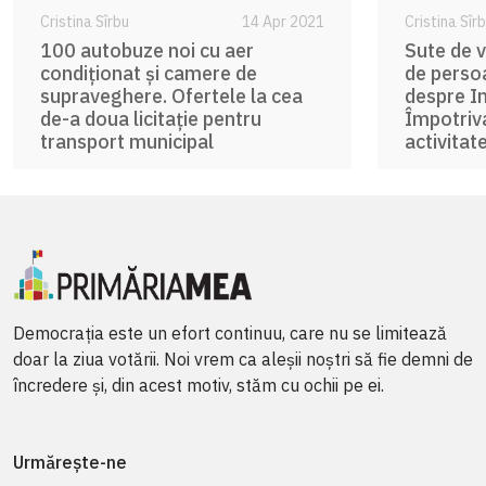
Cristina Sîrbu
14 Apr 2021
Cristina Sîr
100 autobuze noi cu aer
Sute de v
condiționat și camere de
de perso
supraveghere. Ofertele la cea
despre In
de-a doua licitație pentru
Împotriv
transport municipal
activitat
Democrația este un efort continuu, care nu se limitează
doar la ziua votării. Noi vrem ca aleșii noștri să fie demni de
încredere și, din acest motiv, stăm cu ochii pe ei.
Urmărește-ne