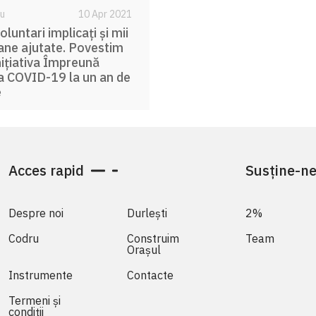
bu
10 Apr 2021
oluntari implicați și mii
ane ajutate. Povestim
ițiativa Împreună
a COVID-19 la un an de
e
Acces rapid
Susține-n
Despre noi
Durlești
2%
Codru
Construim
Team
Orașul
Instrumente
Contacte
Termeni și
condiții