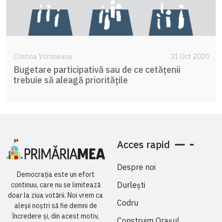
Cristina Voroneanu
31 Oct 2020
Bugetare participativă sau de ce cetățenii
trebuie să aleagă prioritățile
Acces rapid
Despre noi
Democrația este un efort
Durlești
continuu, care nu se limitează
doar la ziua votării. Noi vrem ca
Codru
aleșii noștri să fie demni de
încredere și, din acest motiv,
Construim Orașul