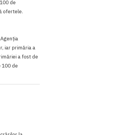
 100 de
 ofertele.
 Agenția
, iar primăria a
rimăriei a fost de
e 100 de
crărilor la