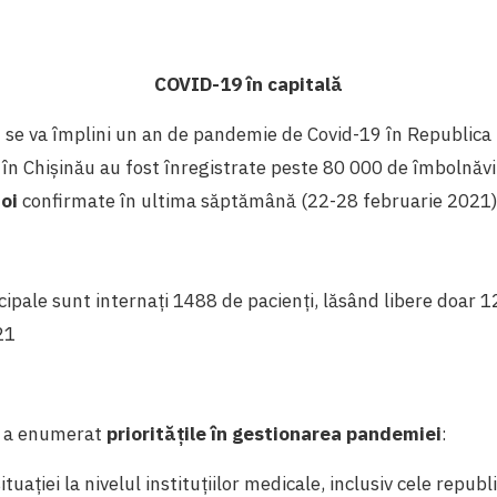
COVID-19 în capitală
 se va împlini un an de pandemie de Covid-19 în Republica
în Chișinău au fost înregistrate peste 80 000 de îmbolnăvir
oi
confirmate în ultima săptămână (22-28 februarie 2021)
cipale sunt internați 1488 de pacienți, lăsând libere doar 12
021
l a enumerat
prioritățile în gestionarea pandemiei
:
tuației la nivelul instituțiilor medicale, inclusiv cele repub