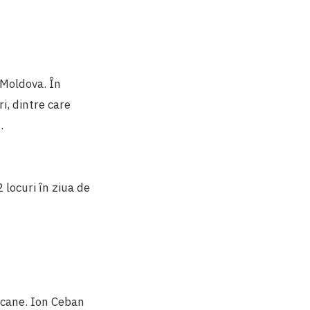
 Moldova. În
i, dintre care
.
 locuri în ziua de
licane. Ion Ceban