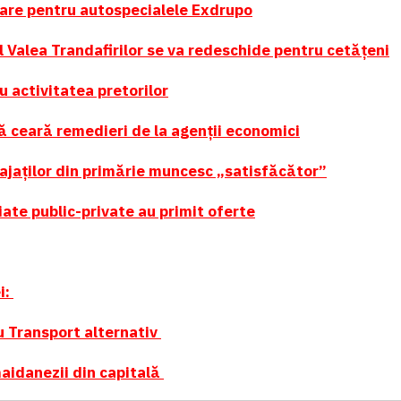
are pentru autospecialele Exdrupo
 Valea Trandafirilor se va redeschide pentru cetățeni
u activitatea pretorilor
ă ceară remedieri de la agenții economici
ajaților din primărie muncesc „satisfăcător”
iate public-private au primit oferte
i:
u Transport alternativ
aidanezii din capitală