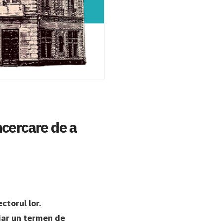
încercare de a
ctorul lor.
iar un termen de