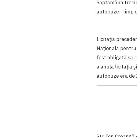
Săptămâna trecută
autobuze. Timp de
Licitația precede
Națională pentru 
fost obligată să r
a anula licitația
autobuze era de 
Str. Ion Creangă v