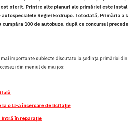
ost oferit. Printre alte planuri ale primăriei este insta
 autospecialele Regiei Exdrupo. Totodată, Primăria a 
u a cumpăra 100 de autobuze, după ce concursul precede
mai importante subiecte discutate la ședința primăriei din
accesezi din meniul de mai jos:
itală
la o II-a încercare de licitație
 intră în reparație