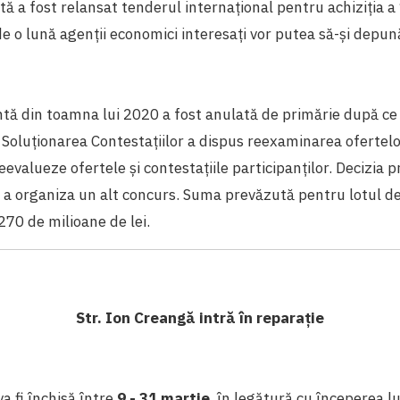
 a fost relansat tenderul internațional pentru achiziția a
 o lună agenții economici interesați vor putea să-și depună
ntă din toamna lui 2020 a fost anulată de primărie după ce
Soluționarea Contestațiilor a dispus reexaminarea ofertelor
eevalueze ofertele și contestațiile participanților. Decizia p
 și a organiza un alt concurs. Suma prevăzută pentru lotul d
270 de milioane de lei.
Str. Ion Creangă intră în reparație
a fi închisă între
9 - 31 martie
, în legătură cu începerea lu