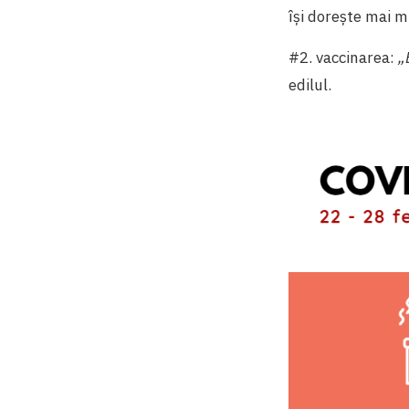
își dorește mai m
#2. vaccinarea:
„
edilul.