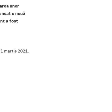
larea unor
lansat o nouă
nt a fost
 1 martie 2021.