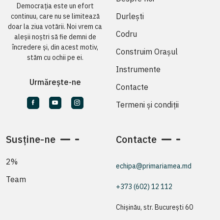
Democrația este un efort
Durlești
continuu, care nu se limitează
doar la ziua votării. Noi vrem ca
Codru
aleșii noștri să fie demni de
încredere și, din acest motiv,
Construim Orașul
stăm cu ochii pe ei.
Instrumente
Urmărește-ne
Contacte
Termeni și condiții
Susține-ne
Contacte
2%
echipa@primariamea.md
Team
+373 (602) 12 112
Chișinău, str. București 60