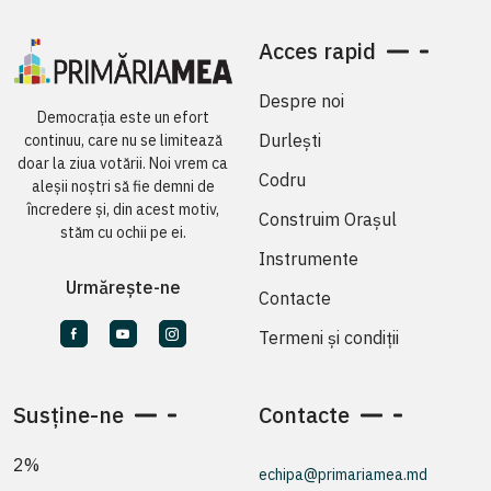
Acces rapid
Despre noi
Democrația este un efort
Durlești
continuu, care nu se limitează
doar la ziua votării. Noi vrem ca
Codru
aleșii noștri să fie demni de
încredere și, din acest motiv,
Construim Orașul
stăm cu ochii pe ei.
Instrumente
Urmărește-ne
Contacte
Termeni și condiții
Susține-ne
Contacte
2%
echipa@primariamea.md