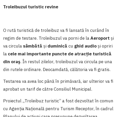
Troleibuzul turistic revine
O rută turistică de troleibuz va fi lansată în curând în
regim de testare. Troleibuzul va porni de la
Aeroport
și
va circula
sâmbătă
și
duminică
cu
ghid audio
și opriri
la
cele mai importante puncte de atracție turistică
din oraș
. În restul zilelor, troleibuzul va circula pe una
din rutele ordinare. Deocamdată, călătoria va fi gratis.
Testarea va avea loc până în primăvară, iar ulterior va fi
aprobat un tarif de către Consiliul Municipal.
Proiectul „Troleibuz turistic” a fost dezvoltat în comun
cu Agenția Națională pentru Turism Receptor, în cadrul
Planului de acțiuni care presupune dezvoltarea