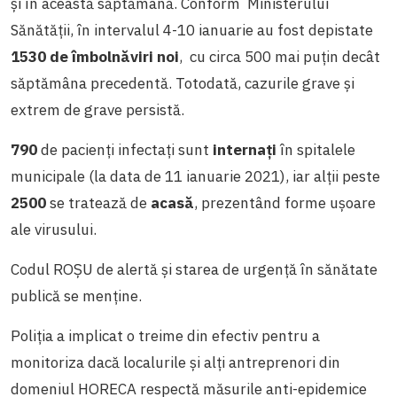
și în această săptămână. Conform Ministerului
Sănătății, în intervalul 4-10 ianuarie au fost depistate
1530 de îmbolnăviri noi
, cu circa 500 mai puțin decât
săptămâna precedentă. Totodată, cazurile grave și
extrem de grave persistă.
790
de pacienți infectați sunt
internați
în spitalele
municipale (la data de 11 ianuarie 2021), iar alții peste
2500
se tratează de
acasă
, prezentând forme ușoare
ale virusului.
Codul ROȘU de alertă și starea de urgență în sănătate
publică se menține.
Poliția a implicat o treime din efectiv pentru a
monitoriza dacă localurile și alți antreprenori din
domeniul HORECA respectă măsurile anti-epidemice