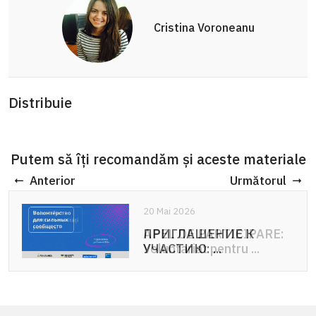
Cristina Voroneanu
Distribuie
Putem să îți recomandăm și aceste materiale
Anterior
Următorul
20 Mai 2026
20 Mai 2026
ПРИГЛАШЕНИЕ К
APEL DE PARTICIPARE:
УЧАСТИЮ: ...
Voluntariat pentru ...