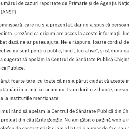
 numărul de cazuri raportate de Primărie și de Agenția Naț
 (ANSP).
omnișoară, care nu s-a prezentat, dar ne-a spus că persoan
dință. Crezând că oricum are acces la aceste informații, lu
ebat dacă ne-ar putea ajuta. Ne-a răspuns, foarte cordial de 
ective nu sunt pentru public, fiind „lucrative”, și că dumne
e-a sugerat să apelăm la Centrul de Sănătate Publică Chișin
cii Publice.
rat foarte tare, cu toate că ni s-a părut ciudat că aceste i
ăptămâni în urmă, iar acum nu. I-am dorit o zi bună și ne-a
 la instituțiile menționate.
imul rând să apelăm la Centrul de Sănătate Publică din Ch
preluat din căutările google. Nu am găsit o pagină web a in
telefon de contact găsit și am aflat că e număr de fax, sau