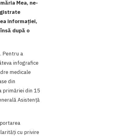
imăria Mea, ne-
gistrate
ea informației,
 însă după o
. Pentru a
câteva infografice
adre medicale
ase din
a primăriei din 15
enerală Asistență
aportarea
arități cu privire