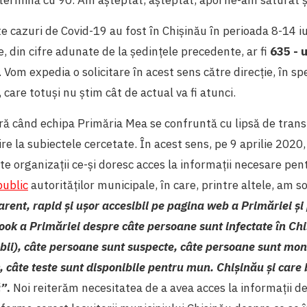
termină cu 90. Am așteptat, așteptat, apoi ne-am săturat ș
te cazuri de Covid-19 au fost în Chișinău în perioada 8-14 
e, din cifre adunate de la ședințele precedente, ar fi
635 - 
. Vom expedia o solicitare în acest sens către direcție, în s
 care totuși nu știm cât de actual va fi atunci.
ră când echipa Primăria Mea se confruntă cu lipsă de trans
ire la subiectele cercetate. În acest sens, pe 9 aprilie 2020,
lte organizații ce-și doresc acces la informații necesare pen
public
autorităților municipale, în care, printre altele, am so
rent, rapid și ușor accesibil pe pagina web a Primăriei și
ook a Primăriei despre câte persoane sunt infectate în Ch
bii), câte persoane sunt suspecte, câte persoane sunt moni
ic, câte teste sunt disponibile pentru mun. Chișinău și care
ă”
.
Noi reiterăm necesitatea de a avea acces la informații de