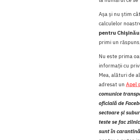
la numărul ce se 
Așa și nu știm câ
calculelor noastr
pentru Chișinău
primi un răspuns,
Nu este prima oa
informații cu priv
Mea, alături de a
adresat un
Apel 
comunice transpa
oficială de Faceb
sectoare și subur
teste se fac ziln
sunt în carantin