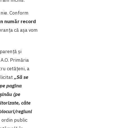
i am închis.
iunie. Conform
un număr record
peranța că așa vom
parență și
 A.O. Primăria
tru cetățeni, a
licitat
„Să se
 pe pagina
ișinău (pe
torizate, câte
 blocuri/regiuni
 ordin public