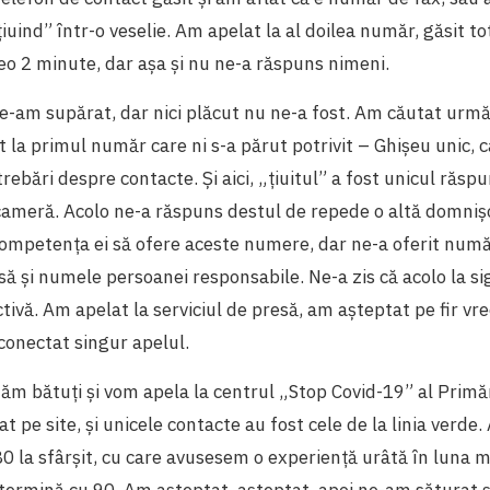
iuind” într-o veselie. Am apelat la al doilea număr, găsit to
reo 2 minute, dar așa și nu ne-a răspuns nimeni.
 ne-am supărat, dar nici plăcut nu ne-a fost. Am căutat urmă
la primul număr care ni s-a părut potrivit – Ghișeu unic, 
rebări despre contacte. Și aici, „țiuitul” a fost unicul răs
cameră. Acolo ne-a răspuns destul de repede o altă domniș
ompetența ei să ofere aceste numere, dar ne-a oferit numă
esă și numele persoanei responsabile. Ne-a zis că acolo la s
tivă. Am apelat la serviciul de presă, am așteptat pe fir v
conectat singur apelul.
ăm bătuți și vom apela la centrul „Stop Covid-19” al Primă
t pe site, și unicele contacte au fost cele de la linia verde.
80 la sfârșit, cu care avusesem o experiență urâtă în luna m