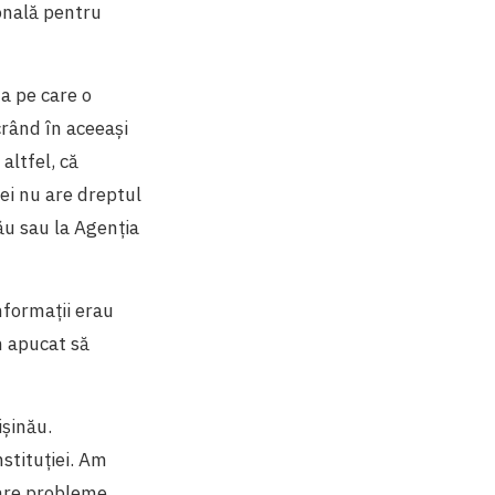
ională pentru
a pe care o
crând în aceeași
altfel, că
aei nu are dreptul
ău sau la Agenția
nformații erau
m apucat să
ișinău.
stituției. Am
 are probleme