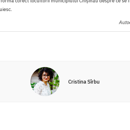
forma corect locuitorii municipiului Chișinău despre ce se 
cuiesc.
Autoa
Cristina Sîrbu