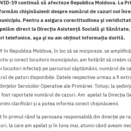
ID-19 continuă să afecteze Republica Moldova. La Pr
formăm chișinăuienii despre numărul de cazuri noi înre
nicipiu. Pentru a asigura corectitudinea și veridicitat
elăm direct la Direcția Asistență Socială și Sănătate,
i telefonice, așa și nu am obținut informația dorită.
 în Republica Moldova, în loc să se micșoreze, se amplifică
ectiv și corect locuitorii municipiului, am hotărât să creăm 
 locuitori infectați pe parcursul săptămânii, numărul de c
rul de paturi disponibile. Datele respective urmau a fi extr
dințelor Serviciilor Operative ale Primăriei.
Totuși, la ședinț
 fost raportate numărul de cazuri. Am apelat la Direcția G
rimi clarificări și a putea informa corect chișinăuienii.
 în primul rând la persoana responsabilă din direcție pe r
ri, la care am apelat și în luna mai, atunci când aveam necl