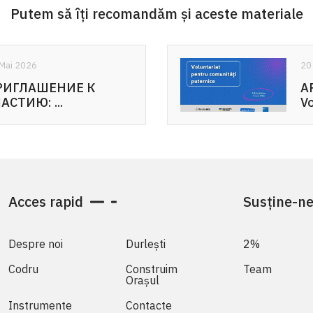
Putem să îți recomandăm și aceste materiale
20 Mai 2026
APEL DE PARTICIPARE:
Voluntariat pentru ...
Acces rapid
Susține-n
Despre noi
Durlești
2%
Codru
Construim
Team
Orașul