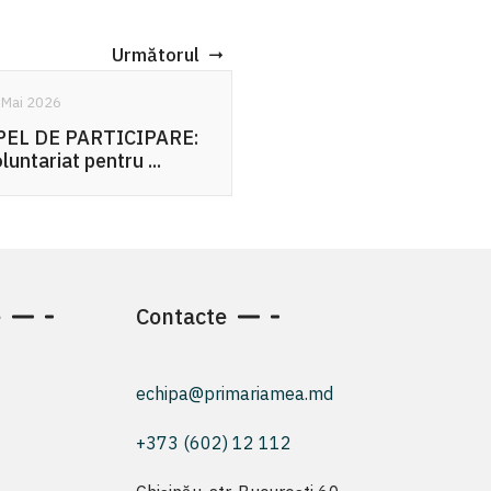
Următorul
16 Sept. 2025
De la drujbă la
responsabilitate: ce
putem ...
e
Contacte
echipa@primariamea.md
+373 (602) 12 112