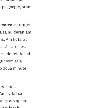
t pe google, și am
toarea instituție
ca să nu deranjăm
puns. Am hotărât
oară, care ne-a
rul de telefon al
igur vom afla
reo două minute,
riei mun.
 Am evitat să
ai, și am apelat