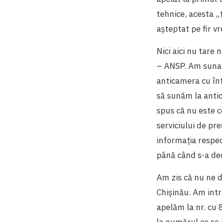
tehnice, acesta „ț
așteptat pe fir v
Nici aici nu tare
– ANSP. Am sunat 
anticamera cu înt
să sunăm la anti
spus că nu este c
serviciului de pr
informația respec
până când s-a de
Am zis că nu ne d
Chișinău. Am intra
apelăm la nr. cu 