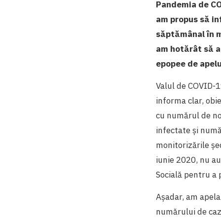
Pandemia de COV
am propus să in
săptămânal în mu
am hotărât să ap
epopee de apelur
Valul de COVID-19
informa clar, obi
cu numărul de noi
infectate și numă
monitorizările șe
iunie 2020, nu au
Socială pentru a p
Așadar, am apelat
numărului de cazu