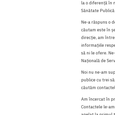
la o diferență în
Sănătate Publică
Ne-a răspuns o d
căutam este în șe
direcție, am într
informațiile resp
să ni le ofere. N
Națională de Servi
Noi nu ne-am supă
publice cu trei s
căutăm contactele
Am încercat în pr
Contactele le-am 
apelat la primul 