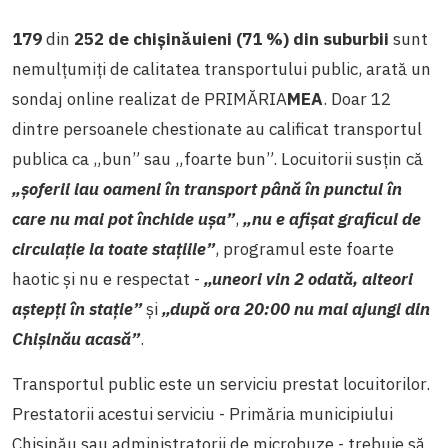
179
din
252 de chișinăuieni (71 %) din suburbii
sunt
nemulțumiți de calitatea transportului public, arată un
sondaj online realizat de PRIMĂRIA
MEA
. Doar 12
dintre persoanele chestionate au calificat transportul
publica ca „bun” sau „foarte bun”. Locuitorii susțin că
„
șoferii iau oameni în transport până în punctul în
care nu mai pot închide uşa
”
,
„n
u e afișat graficul de
circulație la toate stațiile
”
,
programul este foarte
haotic și nu e respectat -
„uneori vin 2 odată, alteori
aștepți în stație
”
și
„
după ora 20:00 nu mai ajungi din
Chișinău acasă
”
.
Transportul public este un serviciu prestat locuitorilor.
Prestatorii acestui serviciu - Primăria municipiului
Chișinău sau administratorii de microbuze - trebuie să