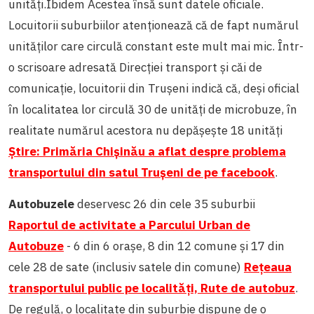
unități.
Ibidem Acestea însă sunt datele oficiale.
Locuitorii suburbiilor atenționează că de fapt numărul
unităților care circulă constant este mult mai mic. Într-
o scrisoare adresată Direcției transport și căi de
comunicație, locuitorii din Trușeni indică că, deși oficial
în localitatea lor circulă 30 de unități de microbuze, în
realitate numărul acestora nu depășește 18 unități
Știre: Primăria Chișinău a aflat despre problema
transportului din satul Trușeni de pe facebook
.
Autobuzele
deservesc 26 din cele 35 suburbii
Raportul de activitate a Parcului Urban de
Autobuze
- 6 din 6 orașe, 8 din 12 comune și 17 din
cele 28 de sate (inclusiv satele din comune)
Reţeaua
transportului public pe localităţi, Rute de autobuz
.
De regulă, o localitate din suburbie dispune de o