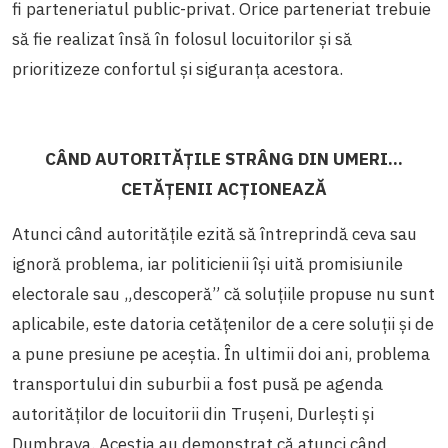
fi parteneriatul public-privat. Orice parteneriat trebuie
să fie realizat însă în folosul locuitorilor și să
prioritizeze confortul și siguranța acestora.
CÂND AUTORITĂȚILE STRÂNG DIN UMERI...
CETĂȚENII ACȚIONEAZĂ
Atunci când autoritățile ezită să întreprindă ceva sau
ignoră problema, iar politicienii își uită promisiunile
electorale sau „descoperă” că soluțiile propuse nu sunt
aplicabile, este datoria cetățenilor de a cere soluții și de
a pune presiune pe aceștia. În ultimii doi ani, problema
transportului din suburbii a fost pusă pe agenda
autorităților de locuitorii din Trușeni, Durlești și
Dumbrava. Aceștia au demonstrat că atunci când