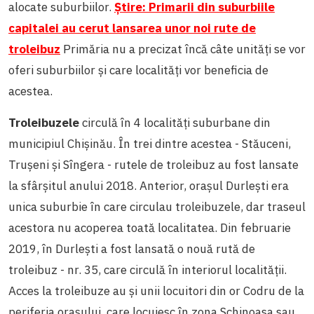
alocate suburbiilor.
Știre: Primarii din suburbiile
capitalei au cerut lansarea unor noi rute de
troleibuz
Primăria nu a precizat încă câte unități se vor
oferi suburbiilor și care localități vor beneficia de
acestea.
Troleibuzele
circulă în 4 localități suburbane din
municipiul Chișinău. În trei dintre acestea - Stăuceni,
Trușeni și Sîngera - rutele de troleibuz au fost lansate
la sfârșitul anului 2018. Anterior, orașul Durlești era
unica suburbie în care circulau troleibuzele, dar traseul
acestora nu acoperea toată localitatea. Din februarie
2019, în Durlești a fost lansată o nouă rută de
troleibuz - nr. 35, care circulă în interiorul localității.
Acces la troleibuze au și unii locuitori din or Codru de la
periferia orașului, care locuiesc în zona Schinoasa sau