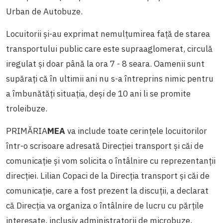
Urban de Autobuze.
Locuitorii și-au exprimat nemulțumirea față de starea
transportului public care este supraaglomerat, circulă
iregulat și doar până la ora 7 - 8 seara. Oamenii sunt
supărați că în ultimii ani nu s-a întreprins nimic pentru
a îmbunătăți situația, deși de 10 ani li se promite
troleibuze.
PRIMĂRIA
MEA
va include toate cerințele locuitorilor
într-o scrisoare adresată Direcției transport și căi de
comunicație și vom solicita o întâlnire cu reprezentanții
direcției. Lilian Copaci de la Direcția transport și căi de
comunicație, care a fost prezent la discuții, a declarat
că Direcția va organiza o întâlnire de lucru cu părțile
interesate, inclusiv administratorii de microbuze,