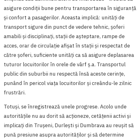
asigure condiții bune pentru transportarea în siguranță
și confort a pasagerilor. Aceasta implică: unități de
transport sigure din punct de vedere tehnic, șoferi
amabili și disciplinați, stații de așteptare, rampe de
acces, orar de circulație afișat în stații și respectat de
către șoferi, suficiente unități ca să asigure deplasarea
tuturor locuitorilor în orele de vârf ș.a. Transportul
public din suburbii nu respectă însă aceste cerințe,
punând în pericol viața locuitorilor și creându-le zilnic
frustrări.
Totuși, se înregistrează unele progrese. Acolo unde
autoritățile nu au dorit să acționeze, cetățenii activi și
implicați din Trușeni, Durlești și Dumbrava au reușit să
pună presiune asupra autorităților și să determine