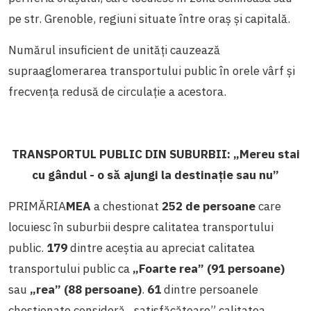
pe str. Grenoble, regiuni situate între oraș și capitală.
Numărul insuficient de unități cauzează
supraaglomerarea transportului public în orele vârf și
frecvența redusă de circulație a acestora.
TRANSPORTUL PUBLIC DIN SUBURBII: „Mereu stai
cu gândul - o să ajungi la destinație sau nu”
PRIMĂRIA
MEA
a chestionat
252 de persoane
care
locuiesc în suburbii despre calitatea transportului
public.
179
dintre aceștia au apreciat calitatea
transportului public ca
„Foarte rea” (91 persoane)
sau
„rea” (88 persoane)
.
61
dintre persoanele
chestionate consideră „satisfăcătoare” calitatea