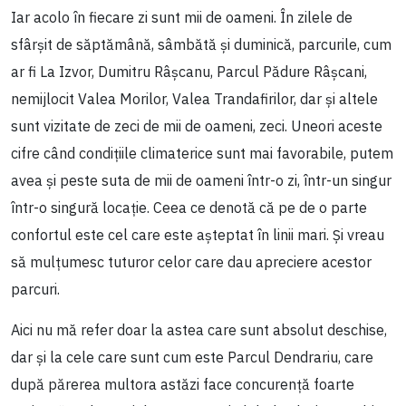
Iar acolo în fiecare zi sunt mii de oameni. În zilele de
sfârșit de săptămână, sâmbătă și duminică, parcurile, cum
ar fi La Izvor, Dumitru Râșcanu, Parcul Pădure Râșcani,
nemijlocit Valea Morilor, Valea Trandafirilor, dar și altele
sunt vizitate de zeci de mii de oameni, zeci. Uneori aceste
cifre când condițiile climaterice sunt mai favorabile, putem
avea și peste suta de mii de oameni într-o zi, într-un singur
într-o singură locație. Ceea ce denotă că pe de o parte
confortul este cel care este așteptat în linii mari. Și vreau
să mulțumesc tuturor celor care dau apreciere acestor
parcuri.
Aici nu mă refer doar la astea care sunt absolut deschise,
dar și la cele care sunt cum este Parcul Dendrariu, care
după părerea multora astăzi face concurență foarte