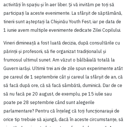
activități în spațiu și în aer liber. Și vă invităm pe toți să
participați la aceste evenimente. La sfârșit de săptămână,
tinerii sunt așteptați la Chișinău Youth Fest, iar pe data de
1 iunie avem multiple evenimente dedicate Zilei Copilului.
Vineri dimineață a fost luată decizia, după consultările cu
părinții și profesorii, să fie organizat tradiționalul și
frumosul ultimul sunet. Am văzut o bâlbâială totală la
Guvern iarăși. Ultimii trei ani de zile spun experimente atât
pe careul de 1 septembrie cât și careul la sfârșit de an, că
să facă după ore, că să facă sâmbătă, duminică. Dar de ce
să nu facă pe 20 august, de exemplu, pe 15 iulie sau
poate pe 28 septembrie când sunt alegerile
parlamentare? Pentru că înțeleg că toți funcționarașii de
orice tip trebuie să ajungă, dacă în aceste circumstanțe, să