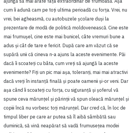
ajungă să mai arate fața extraordinar de frumoasă. Așa
cum îi adună cam pe toți ultima perioadă cu forța. Vrei, nu
vrei, bei agheasmă, cu autobuzele școlare duși la
prezentare de modă de politică moldovenească. Cine este
mai frumușel, cine este mai bunicel, câte vremuri bune a
adus și cât de tare e fericit. După care am văzut că se
supără unii că cineva n-a ajuns la aceste evenimente. Păi
dacă îi scoateți cu bâta, cum vreți să ajungă la aceste
evenimente? Fiți un pic mai așa, toleranți, mai mai atractivi
dacă vreți în instanță finală și poate oamenii și-or veni. Dar
așa când îi scoateți cu forța, cu siguranță și șoferul vă
spune ceva mărunțel și părinții vă spun oleacă mărunțel și
copiii încă nu vorbesc toți mărunțel. Dar cred că, în loc de
timpul liber pe care ar putea să îl aibă sâmbătă sau
duminică, să vină neapărat să vadă frumusețea modei