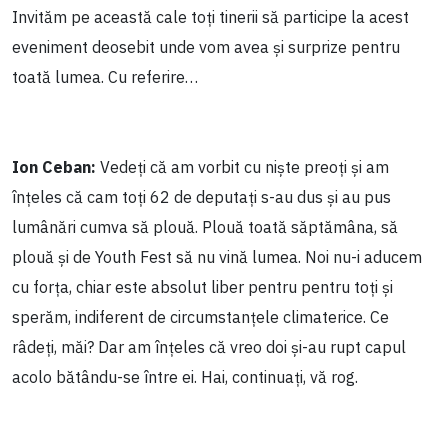
Invităm pe această cale toți tinerii să participe la acest
eveniment deosebit unde vom avea și surprize pentru
toată lumea. Cu referire…
Ion Ceban:
Vedeți că am vorbit cu niște preoți și am
înțeles că cam toți 62 de deputați s-au dus și au pus
lumânări cumva să plouă. Plouă toată săptămâna, să
plouă și de Youth Fest să nu vină lumea. Noi nu-i aducem
cu forța, chiar este absolut liber pentru pentru toți și
sperăm, indiferent de circumstanțele climaterice. Ce
râdeți, măi? Dar am înțeles că vreo doi și-au rupt capul
acolo bătându-se între ei. Hai, continuați, vă rog.