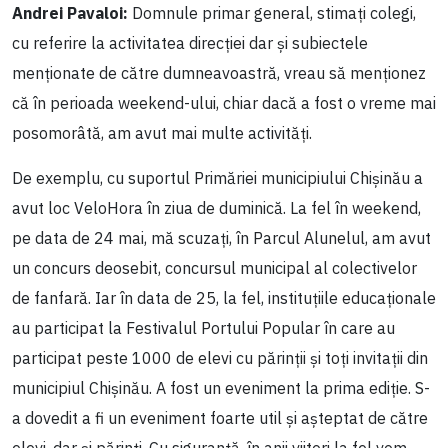
Andrei Pavaloi:
Domnule primar general, stimați colegi,
cu referire la activitatea direcției dar și subiectele
menționate de către dumneavoastră, vreau să menționez
că în perioada weekend-ului, chiar dacă a fost o vreme mai
posomorâtă, am avut mai multe activități.
De exemplu, cu suportul Primăriei municipiului Chișinău a
avut loc VeloHora în ziua de duminică. La fel în weekend,
pe data de 24 mai, mă scuzați, în Parcul Alunelul, am avut
un concurs deosebit, concursul municipal al colectivelor
de fanfară. Iar în data de 25, la fel, instituțiile educaționale
au participat la Festivalul Portului Popular în care au
participat peste 1000 de elevi cu părinții și toți invitații din
municipiul Chișinău. A fost un eveniment la prima ediție. S-
a dovedit a fi un eveniment foarte util și așteptat de către
elevi, dar și părinți. Cu siguranță, în anii viitori la fel vom