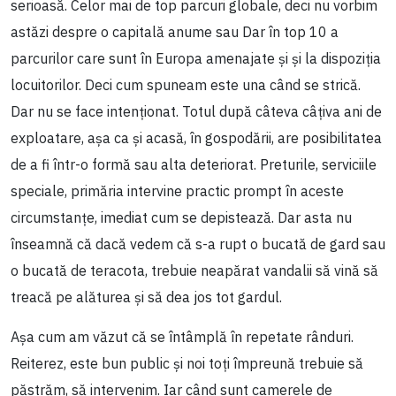
serioasă. Celor mai de top parcuri globale, deci nu vorbim
astăzi despre o capitală anume sau Dar în top 10 a
parcurilor care sunt în Europa amenajate și și la dispoziția
locuitorilor. Deci cum spuneam este una când se strică.
Dar nu se face intenționat. Totul după câteva câțiva ani de
exploatare, așa ca și acasă, în gospodării, are posibilitatea
de a fi într-o formă sau alta deteriorat. Preturile, serviciile
speciale, primăria intervine practic prompt în aceste
circumstanțe, imediat cum se depistează. Dar asta nu
înseamnă că dacă vedem că s-a rupt o bucată de gard sau
o bucată de teracota, trebuie neapărat vandalii să vină să
treacă pe alăturea și să dea jos tot gardul.
Așa cum am văzut că se întâmplă în repetate rânduri.
Reiterez, este bun public și noi toți împreună trebuie să
păstrăm, să intervenim. Iar când sunt camerele de