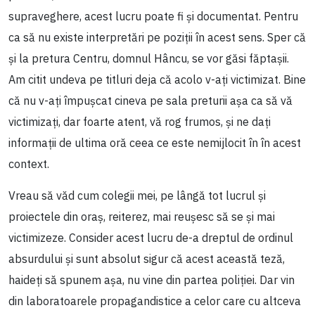
supraveghere, acest lucru poate fi și documentat. Pentru
ca să nu existe interpretări pe poziții în acest sens. Sper că
și la pretura Centru, domnul Hâncu, se vor găsi făptașii.
Am citit undeva pe titluri deja că acolo v-ați victimizat. Bine
că nu v-ați împușcat cineva pe sala preturii așa ca să vă
victimizați, dar foarte atent, vă rog frumos, și ne dați
informații de ultima oră ceea ce este nemijlocit în în acest
context.
Vreau să văd cum colegii mei, pe lângă tot lucrul și
proiectele din oraș, reiterez, mai reușesc să se și mai
victimizeze. Consider acest lucru de-a dreptul de ordinul
absurdului și sunt absolut sigur că acest această teză,
haideți să spunem așa, nu vine din partea poliției. Dar vin
din laboratoarele propagandistice a celor care cu altceva