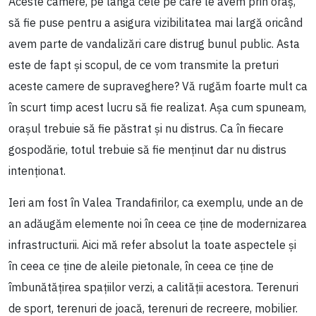
Aceste camere, pe lângă cele pe care le avem prin oraș,
să fie puse pentru a asigura vizibilitatea mai largă oricând
avem parte de vandalizări care distrug bunul public. Asta
este de fapt și scopul, de ce vom transmite la preturi
aceste camere de supraveghere? Vă rugăm foarte mult ca
în scurt timp acest lucru să fie realizat. Așa cum spuneam,
orașul trebuie să fie păstrat și nu distrus. Ca în fiecare
gospodărie, totul trebuie să fie menținut dar nu distrus
intenționat.
Ieri am fost în Valea Trandafirilor, ca exemplu, unde an de
an adăugăm elemente noi în ceea ce ține de modernizarea
infrastructurii. Aici mă refer absolut la toate aspectele și
în ceea ce ține de aleile pietonale, în ceea ce ține de
îmbunătățirea spațiilor verzi, a calității acestora. Terenuri
de sport, terenuri de joacă, terenuri de recreere, mobilier.