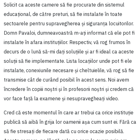
Solicit ca aceste camere să fie procurate din sistemul
educațional, de către preturi, să fie instalate în toate
sectoarele pentru supravegherea și siguranța locuitorilor.
Domn Pavaloi, dumneavoastră m-ați informat că ele pot fi
instalate în afara instituțiilor. Respectiv, vă rog frumos în
decurs de o lună să-mi dați soluțiile și ar fi ideal ca aceste
soluții să fie implementate. Lista locațiilor unde pot fi ele
instalate, conexiunile necesare și cheltuielile, vă rog să fie
transmise cât de curând posibil în acest sens. Noi avem
încredere în copiii noștri și în profesorii noștri și credem că
vor face față la examene și nesupravegheați video.
Cred că este momentul în care ar trebui ca orice instituție
publică să aibă în grija lor oamenii așa cum sunt ei. Fără ca
să fie stresați de fiecare dată cu orice ocazie posibilă.