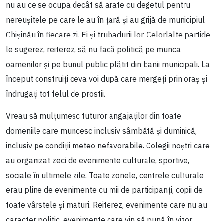
nu au ce se ocupa decât să arate cu degetul pentru
nereușitele pe care le au în țară și au grijă de municipiul
Chișinău în fiecare zi. Ei și trubadurii lor. Celorlalte partide
le sugerez, reiterez, să nu facă politică pe munca
oamenilor și pe bunul public plătit din banii municipali. La
început construiți ceva voi după care mergeți prin oraș și
îndrugați tot felul de prostii.
Vreau să mulțumesc tuturor angajaților din toate
domeniile care muncesc inclusiv sâmbătă și duminică,
inclusiv pe condiții meteo nefavorabile. Colegii noștri care
au organizat zeci de evenimente culturale, sportive,
sociale în ultimele zile. Toate zonele, centrele culturale
erau pline de evenimente cu mii de participanți, copii de
toate vârstele și maturi. Reiterez, evenimente care nu au
caracter politic, evenimente care vin să pună în vizor