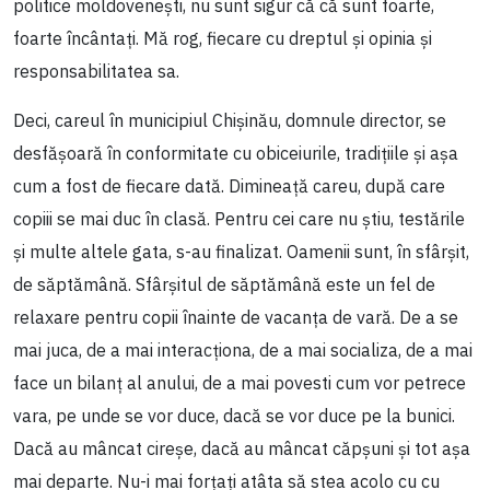
politice moldovenești, nu sunt sigur că că sunt foarte,
foarte încântați. Mă rog, fiecare cu dreptul și opinia și
responsabilitatea sa.
Deci, careul în municipiul Chișinău, domnule director, se
desfășoară în conformitate cu obiceiurile, tradițiile și așa
cum a fost de fiecare dată. Dimineață careu, după care
copiii se mai duc în clasă. Pentru cei care nu știu, testările
și multe altele gata, s-au finalizat. Oamenii sunt, în sfârșit,
de săptămână. Sfârșitul de săptămână este un fel de
relaxare pentru copii înainte de vacanța de vară. De a se
mai juca, de a mai interacționa, de a mai socializa, de a mai
face un bilanț al anului, de a mai povesti cum vor petrece
vara, pe unde se vor duce, dacă se vor duce pe la bunici.
Dacă au mâncat cireșe, dacă au mâncat căpșuni și tot așa
mai departe. Nu-i mai forțați atâta să stea acolo cu cu