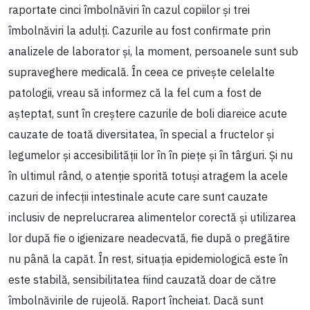
raportate cinci îmbolnăviri în cazul copiilor și trei
îmbolnăviri la adulți. Cazurile au fost confirmate prin
analizele de laborator și, la moment, persoanele sunt sub
supraveghere medicală. În ceea ce privește celelalte
patologii, vreau să informez că la fel cum a fost de
așteptat, sunt în creștere cazurile de boli diareice acute
cauzate de toată diversitatea, în special a fructelor și
legumelor și accesibilității lor în în piețe și în târguri. Și nu
în ultimul rând, o atenție sporită totuși atragem la acele
cazuri de infecții intestinale acute care sunt cauzate
inclusiv de neprelucrarea alimentelor corectă și utilizarea
lor după fie o igienizare neadecvată, fie după o pregătire
nu până la capăt. În rest, situația epidemiologică este în
este stabilă, sensibilitatea fiind cauzată doar de către
îmbolnăvirile de rujeolă. Raport încheiat. Dacă sunt