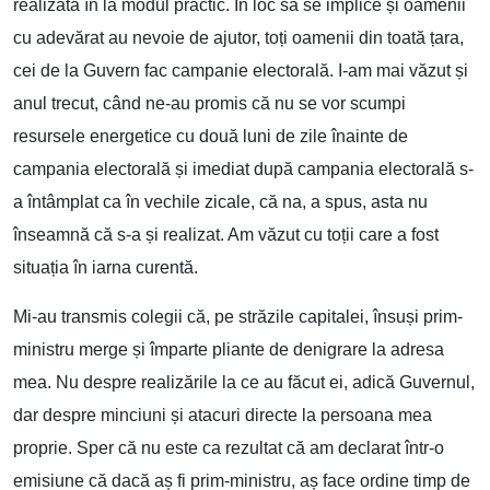
realizată în la modul practic. În loc să se implice și oamenii
cu adevărat au nevoie de ajutor, toți oamenii din toată țara,
cei de la Guvern fac campanie electorală. I-am mai văzut și
anul trecut, când ne-au promis că nu se vor scumpi
resursele energetice cu două luni de zile înainte de
campania electorală și imediat după campania electorală s-
a întâmplat ca în vechile zicale, că na, a spus, asta nu
înseamnă că s-a și realizat. Am văzut cu toții care a fost
situația în iarna curentă.
Mi-au transmis colegii că, pe străzile capitalei, însuși prim-
ministru merge și împarte pliante de denigrare la adresa
mea. Nu despre realizările la ce au făcut ei, adică Guvernul,
dar despre minciuni și atacuri directe la persoana mea
proprie. Sper că nu este ca rezultat că am declarat într-o
emisiune că dacă aș fi prim-ministru, aș face ordine timp de