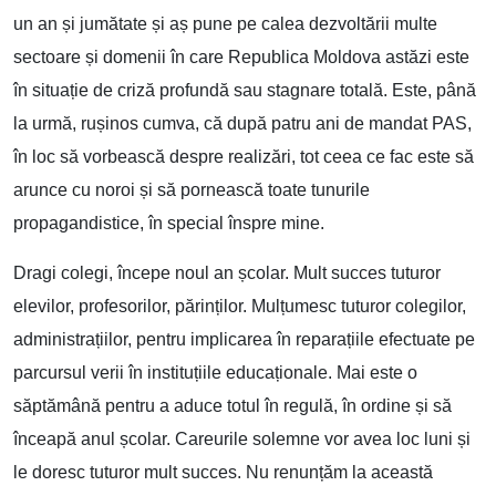
un an și jumătate și aș pune pe calea dezvoltării multe
sectoare și domenii în care Republica Moldova astăzi este
în situație de criză profundă sau stagnare totală. Este, până
la urmă, rușinos cumva, că după patru ani de mandat PAS,
în loc să vorbească despre realizări, tot ceea ce fac este să
arunce cu noroi și să pornească toate tunurile
propagandistice, în special înspre mine.
Dragi colegi, începe noul an școlar. Mult succes tuturor
elevilor, profesorilor, părinților. Mulțumesc tuturor colegilor,
administrațiilor, pentru implicarea în reparațiile efectuate pe
parcursul verii în instituțiile educaționale. Mai este o
săptămână pentru a aduce totul în regulă, în ordine și să
înceapă anul școlar. Careurile solemne vor avea loc luni și
le doresc tuturor mult succes. Nu renunțăm la această