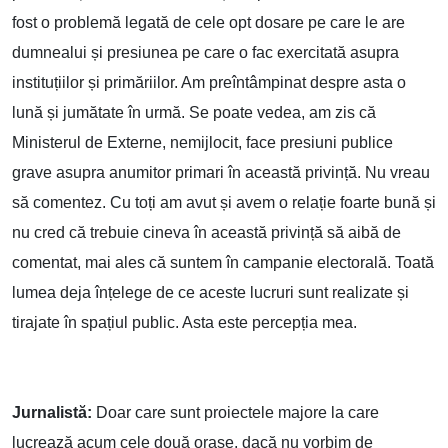
fost o problemă legată de cele opt dosare pe care le are
dumnealui și presiunea pe care o fac exercitată asupra
instituțiilor și primăriilor. Am preîntâmpinat despre asta o
lună și jumătate în urmă. Se poate vedea, am zis că
Ministerul de Externe, nemijlocit, face presiuni publice
grave asupra anumitor primari în această privință. Nu vreau
să comentez. Cu toți am avut și avem o relație foarte bună și
nu cred că trebuie cineva în această privință să aibă de
comentat, mai ales că suntem în campanie electorală. Toată
lumea deja înțelege de ce aceste lucruri sunt realizate și
tirajate în spațiul public. Asta este percepția mea.
Jurnalistă:
Doar care sunt proiectele majore la care
lucrează acum cele două orașe, dacă nu vorbim de