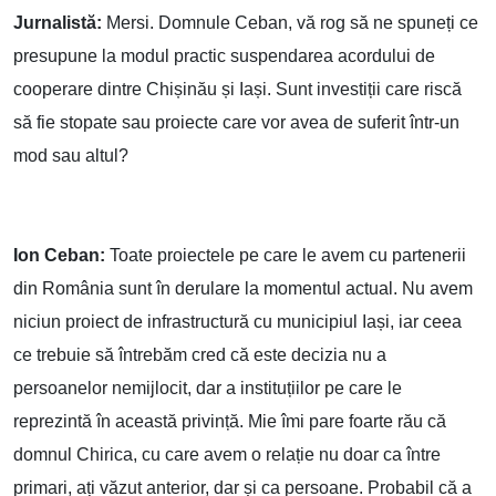
Jurnalistă:
Mersi. Domnule Ceban, vă rog să ne spuneți ce
presupune la modul practic suspendarea acordului de
cooperare dintre Chișinău și Iași. Sunt investiții care riscă
să fie stopate sau proiecte care vor avea de suferit într-un
mod sau altul?
Ion Ceban:
Toate proiectele pe care le avem cu partenerii
din România sunt în derulare la momentul actual. Nu avem
niciun proiect de infrastructură cu municipiul Iași, iar ceea
ce trebuie să întrebăm cred că este decizia nu a
persoanelor nemijlocit, dar a instituțiilor pe care le
reprezintă în această privință. Mie îmi pare foarte rău că
domnul Chirica, cu care avem o relație nu doar ca între
primari, ați văzut anterior, dar și ca persoane. Probabil că a