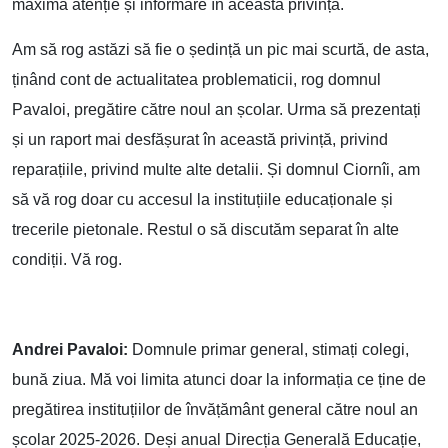
maximă atenție și informare în această privință.
Am să rog astăzi să fie o ședință un pic mai scurtă, de asta,
ținând cont de actualitatea problematicii, rog domnul
Pavaloi, pregătire către noul an școlar. Urma să prezentați
și un raport mai desfășurat în această privință, privind
reparațiile, privind multe alte detalii. Și domnul Ciornîi, am
să vă rog doar cu accesul la instituțiile educaționale și
trecerile pietonale. Restul o să discutăm separat în alte
condiții. Vă rog.
Andrei Pavaloi:
Domnule primar general, stimați colegi,
bună ziua. Mă voi limita atunci doar la informația ce ține de
pregătirea instituțiilor de învățământ general către noul an
școlar 2025-2026. Deși anual Direcția Generală Educație,