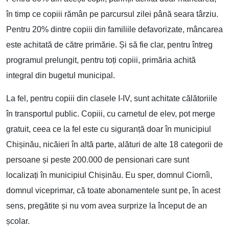
în timp ce copiii rămân pe parcursul zilei până seara târziu.
Pentru 20% dintre copiii din familiile defavorizate, mâncarea
este achitată de către primărie. Și să fie clar, pentru întreg
programul prelungit, pentru toți copiii, primăria achită
integral din bugetul municipal.
La fel, pentru copiii din clasele I-IV, sunt achitate călătoriile
în transportul public. Copiii, cu carnetul de elev, pot merge
gratuit, ceea ce la fel este cu siguranță doar în municipiul
Chișinău, nicăieri în altă parte, alături de alte 18 categorii de
persoane și peste 200.000 de pensionari care sunt
localizați în municipiul Chișinău. Eu sper, domnul Ciornîi,
domnul viceprimar, că toate abonamentele sunt pe, în acest
sens, pregătite și nu vom avea surprize la început de an
școlar.