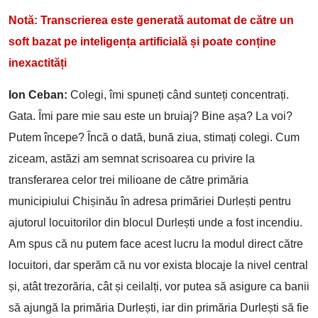
Notă: Transcrierea este generată automat de către un
soft bazat pe inteligența artificială și poate conține
inexactități
Ion Ceban:
Colegi, îmi spuneți când sunteți concentrați.
Gata. Îmi pare mie sau este un bruiaj? Bine așa? La voi?
Putem începe? Încă o dată, bună ziua, stimați colegi. Cum
ziceam, astăzi am semnat scrisoarea cu privire la
transferarea celor trei milioane de către primăria
municipiului Chișinău în adresa primăriei Durlești pentru
ajutorul locuitorilor din blocul Durlești unde a fost incendiu.
Am spus că nu putem face acest lucru la modul direct către
locuitori, dar sperăm că nu vor exista blocaje la nivel central
și, atât trezorăria, cât și ceilalți, vor putea să asigure ca banii
să ajungă la primăria Durlești, iar din primăria Durlești să fie