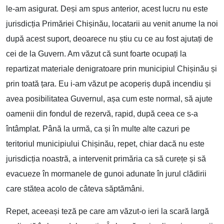
le-am asigurat. Deși am spus anterior, acest lucru nu este
jurisdicția Primăriei Chișinău, locatarii au venit anume la noi
după acest suport, deoarece nu știu cu ce au fost ajutați de
cei de la Guvern. Am văzut că sunt foarte ocupați la
repartizat materiale denigratoare prin municipiul Chișinău și
prin toată țara. Eu i-am văzut pe acoperiș după incendiu și
avea posibilitatea Guvernul, așa cum este normal, să ajute
oamenii din fondul de rezervă, rapid, după ceea ce s-a
întâmplat. Până la urmă, ca și în multe alte cazuri pe
teritoriul municipiului Chișinău, repet, chiar dacă nu este
jurisdicția noastră, a intervenit primăria ca să curețe și să
evacueze în mormanele de gunoi adunate în jurul clădirii
care stătea acolo de câteva săptămâni.
Repet, aceeași teză pe care am văzut-o ieri la scară largă