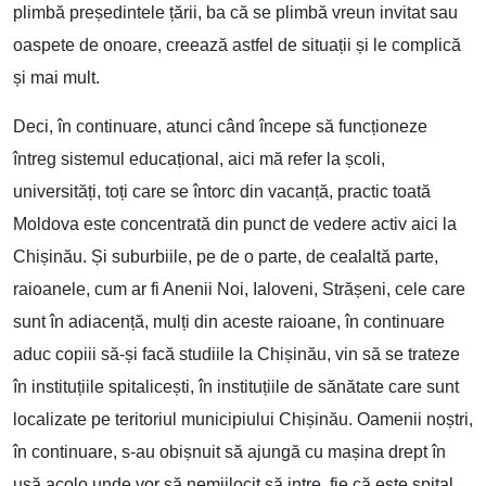
plimbă președintele țării, ba că se plimbă vreun invitat sau
oaspete de onoare, creează astfel de situații și le complică
și mai mult.
Deci, în continuare, atunci când începe să funcționeze
întreg sistemul educațional, aici mă refer la școli,
universități, toți care se întorc din vacanță, practic toată
Moldova este concentrată din punct de vedere activ aici la
Chișinău. Și suburbiile, pe de o parte, de cealaltă parte,
raioanele, cum ar fi Anenii Noi, Ialoveni, Strășeni, cele care
sunt în adiacență, mulți din aceste raioane, în continuare
aduc copiii să-și facă studiile la Chișinău, vin să se trateze
în instituțiile spitalicești, în instituțiile de sănătate care sunt
localizate pe teritoriul municipiului Chișinău. Oamenii noștri,
în continuare, s-au obișnuit să ajungă cu mașina drept în
ușă acolo unde vor să nemijlocit să intre, fie că este spital,