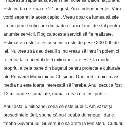
În această săptămână avem mai multe sărbători naționale.
Este vorba de ziua de 27 august, Ziua Independenței. Vom
vorbi separat la acest capitol. Vreau doar ca lumea să știe
că am primit solicitare din partea cancelariei de stat pentru
anumite servicii. Rog ca aceste servicii să fie realizate.
Estimativ, costul acestor servicii este de peste 300.000 de
lei. Nu vreau să dau detalii și nu vreau să intru în polemici
referitor la concertul de 6 milioane care este, la modul
propriu, a treia parte din bugetul pentru proiectele culturale
ale Primăriei Municipiului Chișinău. Dar cred că nici mass-
media nu este foarte interesată să întrebe. Anul trecut a fost
12 milioane și jumătate, numai ceea ce a fost public.
Anul ăsta, 6 milioane, ceea ce este public. Am văzut și
președintele țării, spune că nu-i treaba dumneaei, dar e
treaba Guvernului. Guvernul o să arete la Ministerul Culturii,