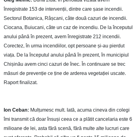
înregistrate 153 de intervenții, dintre care șase incendii.
Sectorul Botanica, Râșcani, câte două cazuri de incendii.
Ciocana, Buiucani, câte un caz de incendiu. De la începutul
anului până în prezent, avem înregistrate 212 incendii.
Corectez, în urma incendiilor, opt persoane și-au pierdut
viața. De la începutul anului până în prezent, în municipiul
Chișinău avem cinci cazuri de înec. În continuare se trec
măsuri de prevenție ce ține de arderea vegetației uscate.
Raport finalizat.
Ion Ceban:
Mulțumesc mult. Iată, acuma cineva din colegi
îmi transmit că doar însuși ceea ce a plătit cancelaria este 6
milioane de lei, asta fără scenă, fără multe alte lucruri care