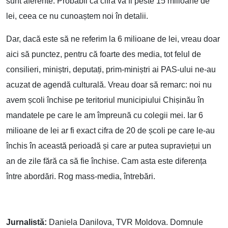
sunt aferente. Probabil că cifra va fi peste 15 milioane de
lei, ceea ce nu cunoaștem noi în detalii.
Dar, dacă este să ne referim la 6 milioane de lei, vreau doar
aici să punctez, pentru că foarte des media, tot felul de
consilieri, miniștri, deputați, prim-miniștri ai PAS-ului ne-au
acuzat de agendă culturală. Vreau doar să remarc: noi nu
avem școli închise pe teritoriul municipiului Chișinău în
mandatele pe care le am împreună cu colegii mei. Iar 6
milioane de lei ar fi exact cifra de 20 de școli pe care le-au
închis în această perioadă și care ar putea supraviețui un
an de zile fără ca să fie închise. Cam asta este diferența
între abordări. Rog mass-media, întrebări.
Jurnalistă:
Daniela Danilova, TVR Moldova. Domnule