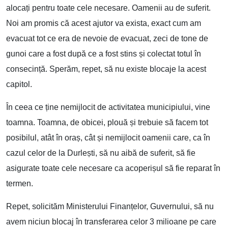
alocați pentru toate cele necesare. Oamenii au de suferit.
Noi am promis că acest ajutor va exista, exact cum am
evacuat tot ce era de nevoie de evacuat, zeci de tone de
gunoi care a fost după ce a fost stins și colectat totul în
consecință. Sperăm, repet, să nu existe blocaje la acest
capitol.
În ceea ce ține nemijlocit de activitatea municipiului, vine
toamna. Toamna, de obicei, plouă și trebuie să facem tot
posibilul, atât în oraș, cât și nemijlocit oamenii care, ca în
cazul celor de la Durlești, să nu aibă de suferit, să fie
asigurate toate cele necesare ca acoperișul să fie reparat în
termen.
Repet, solicităm Ministerului Finanțelor, Guvernului, să nu
avem niciun blocaj în transferarea celor 3 milioane pe care