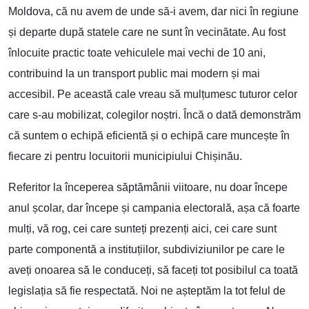
Moldova, că nu avem de unde să-i avem, dar nici în regiune
și departe după statele care ne sunt în vecinătate. Au fost
înlocuite practic toate vehiculele mai vechi de 10 ani,
contribuind la un transport public mai modern și mai
accesibil. Pe această cale vreau să mulțumesc tuturor celor
care s-au mobilizat, colegilor noștri. Încă o dată demonstrăm
că suntem o echipă eficientă și o echipă care muncește în
fiecare zi pentru locuitorii municipiului Chișinău.
Referitor la începerea săptămânii viitoare, nu doar începe
anul școlar, dar începe și campania electorală, așa că foarte
mulți, vă rog, cei care sunteți prezenți aici, cei care sunt
parte componentă a instituțiilor, subdiviziunilor pe care le
aveți onoarea să le conduceți, să faceți tot posibilul ca toată
legislația să fie respectată. Noi ne așteptăm la tot felul de