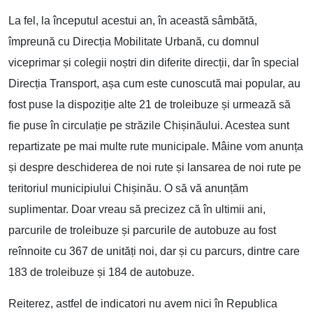
La fel, la începutul acestui an, în această sâmbătă,
împreună cu Direcția Mobilitate Urbană, cu domnul
viceprimar și colegii noștri din diferite direcții, dar în special
Direcția Transport, așa cum este cunoscută mai popular, au
fost puse la dispoziție alte 21 de troleibuze și urmează să
fie puse în circulație pe străzile Chișinăului. Acestea sunt
repartizate pe mai multe rute municipale. Mâine vom anunța
și despre deschiderea de noi rute și lansarea de noi rute pe
teritoriul municipiului Chișinău. O să vă anunțăm
suplimentar. Doar vreau să precizez că în ultimii ani,
parcurile de troleibuze și parcurile de autobuze au fost
reînnoite cu 367 de unități noi, dar și cu parcurs, dintre care
183 de troleibuze și 184 de autobuze.
Reiterez, astfel de indicatori nu avem nici în Republica