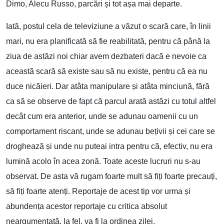
Dimo, Alecu Russo, parcări și tot așa mai departe.
Iată, postul cela de televiziune a văzut o scară care, în linii
mari, nu era planificată să fie reabilitată, pentru că până la
ziua de astăzi noi chiar avem dezbateri dacă e nevoie ca
această scară să existe sau să nu existe, pentru că ea nu
duce nicăieri. Dar atâta manipulare și atâta minciună, fără
ca să se observe de fapt că parcul arată astăzi cu totul altfel
decât cum era anterior, unde se adunau oamenii cu un
comportament riscant, unde se adunau bețivii și cei care se
droghează și unde nu puteai intra pentru că, efectiv, nu era
lumină acolo în acea zonă. Toate aceste lucruri nu s-au
observat. De asta vă rugam foarte mult să fiți foarte precauți,
să fiți foarte atenți. Reportaje de acest tip vor urma și
abundența acestor reportaje cu critica absolut
neargumentată, la fel, va fi la ordinea zilei.