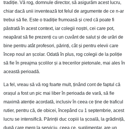
tradiție. Vă rog, domnule director, să asigurăm acest lucru,
chiar dacă unii inventează tot felul de argumente de ce n-ar
trebui să fie. Este o tradiție frumoasă și cred că poate fi
păstrată în acest context, iar colegii noștri, cei care pot,
neapărat să fie prezenți cu un cuvânt de salut și de urări de
bine pentru atât profesori, părinți, cât și pentru elevii care
încep noul an școlar. Odată în plus, rog colegii de la poliție
să fie în preajma școlilor și a trecerilor pietonale, mai ales în
această perioadă.
La fel, vreau să vă rog foarte mult, ținând cont de faptul că
orașul a fost un pic mai liber în perioada de vară, să fie
maximă atenție acordată, inclusiv în ceea ce ține de traficul
rutier, pentru că, de obicei, începând cu 1 septembrie, acest
lucru se intensifică. Părinții duc copiii la școală, la grădiniță,
după care merg la serviciu, ceea ce, suplimentar, are un