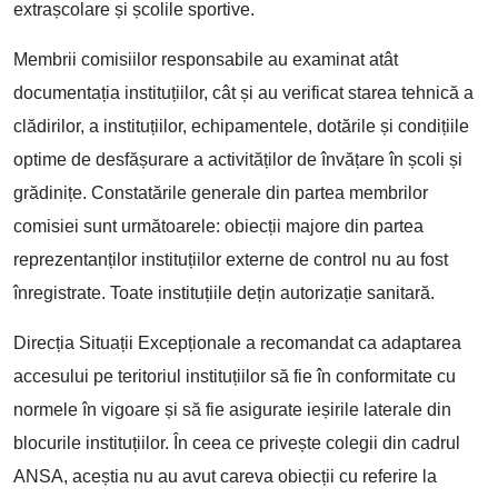
extrașcolare și școlile sportive.
Membrii comisiilor responsabile au examinat atât
documentația instituțiilor, cât și au verificat starea tehnică a
clădirilor, a instituțiilor, echipamentele, dotările și condițiile
optime de desfășurare a activităților de învățare în școli și
grădinițe. Constatările generale din partea membrilor
comisiei sunt următoarele: obiecții majore din partea
reprezentanților instituțiilor externe de control nu au fost
înregistrate. Toate instituțiile dețin autorizație sanitară.
Direcția Situații Excepționale a recomandat ca adaptarea
accesului pe teritoriul instituțiilor să fie în conformitate cu
normele în vigoare și să fie asigurate ieșirile laterale din
blocurile instituțiilor. În ceea ce privește colegii din cadrul
ANSA, aceștia nu au avut careva obiecții cu referire la