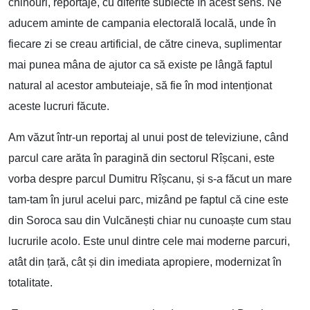
chinouri, reportaje, cu diferite subiecte în acest sens. Ne
aducem aminte de campania electorală locală, unde în
fiecare zi se creau artificial, de către cineva, suplimentar
mai punea mâna de ajutor ca să existe pe lângă faptul
natural al acestor ambuteiaje, să fie în mod intenționat
aceste lucruri făcute.
Am văzut într-un reportaj al unui post de televiziune, când
parcul care arăta în paragină din sectorul Rîșcani, este
vorba despre parcul Dumitru Rîșcanu, și s-a făcut un mare
tam-tam în jurul acelui parc, mizând pe faptul că cine este
din Soroca sau din Vulcănești chiar nu cunoaște cum stau
lucrurile acolo. Este unul dintre cele mai moderne parcuri,
atât din țară, cât și din imediata apropiere, modernizat în
totalitate.