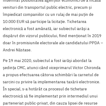
însemnat posibilitatea agenților economici de a încasa
venituri din transportul public electric, precum și
împiedicat companiilor cu un rulaj de mai puțin de
10.000 EUR să participe la licitație. Tichetarea
electronică a fost amânată, iar subiectul iarăși a
dispărut din vizorul publicului, fiind menționat în 2019
doar în promisiunile electorale ale candidatului PPDA –
Andrei Năstase.
Pe 19 mai 2020, subiectul a fost iarăși abordat la
ședința CMC, atunci când viceprimarul Victor Chironda
a propus efectuarea câtorva schimbări la carnetul de
sarcini cu privire la implementarea taxării electronice.
În special, s-a hotărât ca procesul de tichetare
electronică să fie implementat prin intermediul unui
parteneriat public-privat, din cauza lipsei de resurse