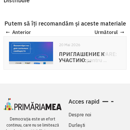
Distribuie
Putem să îți recomandăm și aceste materiale
Anterior
Următorul
20 Mai 2026
20 Mai 2026
ПРИГЛАШЕНИЕ К
APEL DE PARTICIPARE:
УЧАСТИЮ: ...
Voluntariat pentru ...
Acces rapid
Despre noi
Democrația este un efort
Durlești
continuu, care nu se limitează