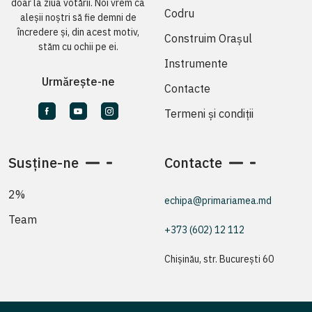
doar la ziua votării. Noi vrem ca
Codru
aleșii noștri să fie demni de
încredere și, din acest motiv,
Construim Orașul
stăm cu ochii pe ei.
Instrumente
Urmărește-ne
Contacte
Termeni și condiții
Susține-ne
Contacte
2%
echipa@primariamea.md
Team
+373 (602) 12 112
Chișinău, str. București 60