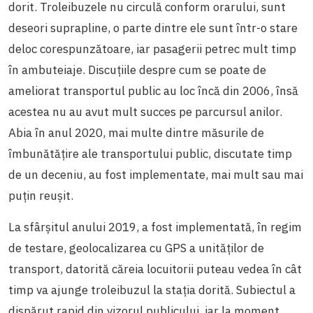
dorit. Troleibuzele nu circulă conform orarului, sunt
deseori suprapline, o parte dintre ele sunt într-o stare
deloc corespunzătoare, iar pasagerii petrec mult timp
în ambuteiaje. Discuțiile despre cum se poate de
ameliorat transportul public au loc încă din 2006, însă
acestea nu au avut mult succes pe parcursul anilor.
Abia în anul 2020, mai multe dintre măsurile de
îmbunătățire ale transportului public, discutate timp
de un deceniu, au fost implementate, mai mult sau mai
puțin reușit.
La sfârșitul anului 2019, a fost implementată, în regim
de testare, geolocalizarea cu GPS a unităților de
transport, datorită căreia locuitorii puteau vedea în cât
timp va ajunge troleibuzul la stația dorită. Subiectul a
dispărut rapid din vizorul publicului, iar la moment