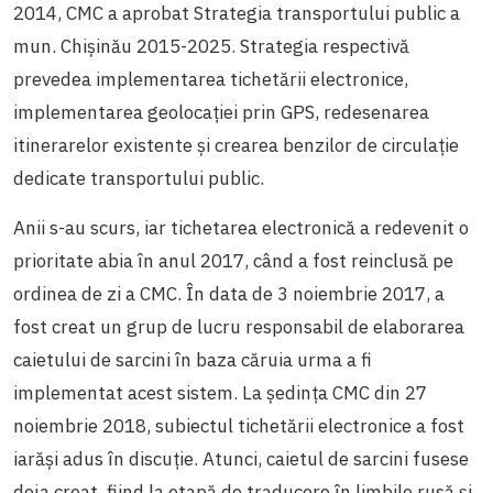
2014, CMC a aprobat Strategia transportului public a
mun. Chișinău 2015-2025. Strategia respectivă
prevedea implementarea tichetării electronice,
implementarea geolocației prin GPS, redesenarea
itinerarelor existente și crearea benzilor de circulație
dedicate transportului public.
Anii s-au scurs, iar tichetarea electronică a redevenit o
prioritate abia în anul 2017, când a fost reinclusă pe
ordinea de zi a CMC. În data de 3 noiembrie 2017, a
fost creat un grup de lucru responsabil de elaborarea
caietului de sarcini în baza căruia urma a fi
implementat acest sistem. La ședința CMC din 27
noiembrie 2018, subiectul tichetării electronice a fost
iarăși adus în discuție. Atunci, caietul de sarcini fusese
deja creat, fiind la etapă de traducere în limbile rusă și