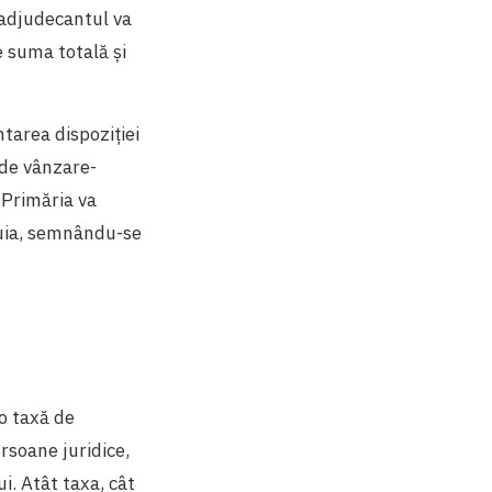
r adjudecantul va
e suma totală și
ntarea dispoziției
 de vânzare-
 Primăria va
tuia, semnându-se
 o taxă de
rsoane juridice,
i. Atât taxa, cât