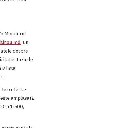
 în Monitorul
isinau.md
, un
 datele despre
citație, taxa de
iv lista
or;
nte o ofertă-
rește amplasată,
00 și 1:500,
participanții la