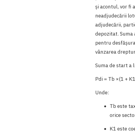
și acontul, vor fi
neadjudecării lotu
adjudecării, part
depozitat. Suma a
pentru desfășurar
vânzarea dreptur
Suma de start a l
Pdi = Tb ×(1 + K1
Unde:
Tb este ta
orice secto
K1 este coe