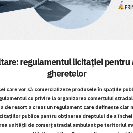
tare: regulamentul licitației pentr
gheretelor
 cei care vor să comercializeze produsele în spațiile pub
ulamentul cu privire la organizarea comerțului stradal
ia de resort a creat un regulament care definește clar
citațiilor publice pentru obținerea dreptului de a înche
ea unității de comerț stradal ambulant pe teritoriul m