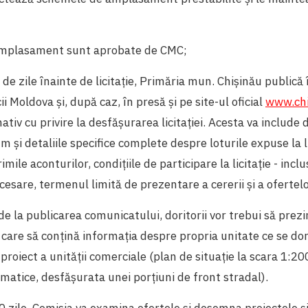
;
amplasament sunt aprobate de CMC;
 de zile înainte de licitație, Primăria mun. Chișinău publică
cii Moldova și, după caz, în presă și pe site-ul oficial
www.ch
tiv cu privire la desfășurarea licitației. Acesta va include
 și detaliile specifice complete despre loturile expuse la li
mile aconturilor, condițiile de participare la licitație - inclus
sare, termenul limită de prezentare a cererii și a ofertel
 de la publicarea comunicatului, doritorii vor trebui să prezi
care să conțină informația despre propria unitate ce se do
 proiect a unității comerciale (plan de situație la scara 1:20
romatice, desfășurata unei porțiuni de front stradal).
 zile, Comisia va examina ofertele și desemna proiectele și 