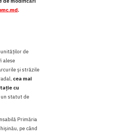
e de modificări
pmc.md
.
unităților de
i alese
curile și străzile
radal,
cea mai
tație cu
u un statut de
nsabilă Primăria
Chișinău, pe când