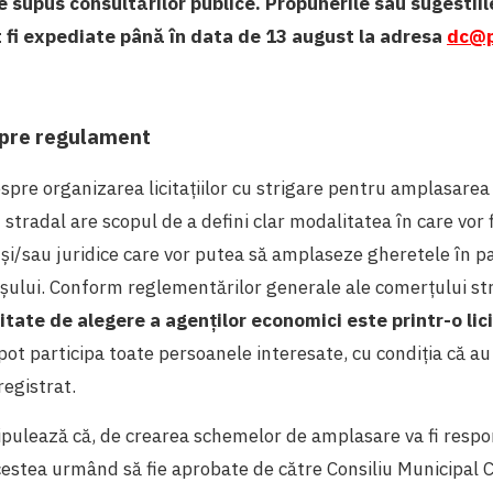
supus consultărilor publice. Propunerile sau sugestiil
 fi expediate până în data de 13 august la adresa
dc@
spre regulament
re organizarea licitațiilor cu strigare pentru amplasarea 
tradal are scopul de a defini clar modalitatea în care vor f
 și/sau juridice care vor putea să amplaseze gheretele în par
așului. Conform reglementărilor generale ale comerțului st
tate de alegere a agenților economici este printr-o lici
e pot participa toate persoanele interesate, cu condiția că a
registrat.
pulează că, de crearea schemelor de amplasare va fi respo
estea urmând să fie aprobate de către Consiliu Municipal 