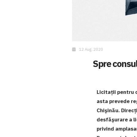
12 Aug. 2020
Spre consul
Licitații pentru
asta prevede reg
Chișinău.
Direcț
desfășurare a li
privind amplasar