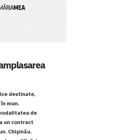
u amplasarea
lice destinate,
 în mun.
 modalitatea de
ia un contract
un. Chișinău.