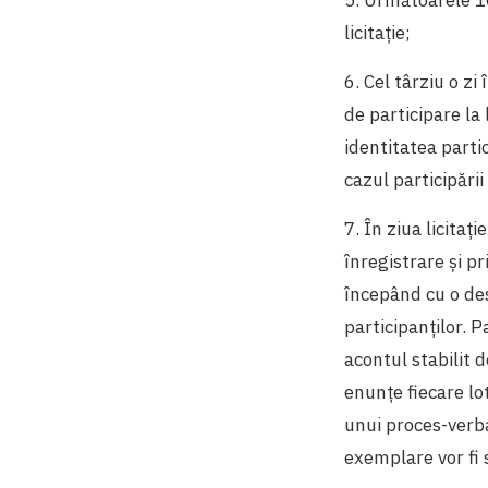
licitație;
6. Cel târziu o zi
de participare la 
identitatea partic
cazul participării
7. În ziua licitaț
înregistrare și pr
începând cu o des
participanților. 
acontul stabilit d
enunțe fiecare lo
unui proces-verba
exemplare vor fi