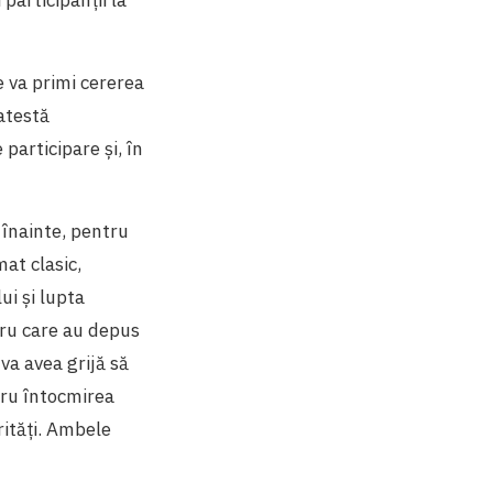
ie va primi cererea
 atestă
 participare și, în
e înainte, pentru
mat clasic,
ui și lupta
ntru care au depus
 va avea grijă să
tru întocmirea
rități. Ambele