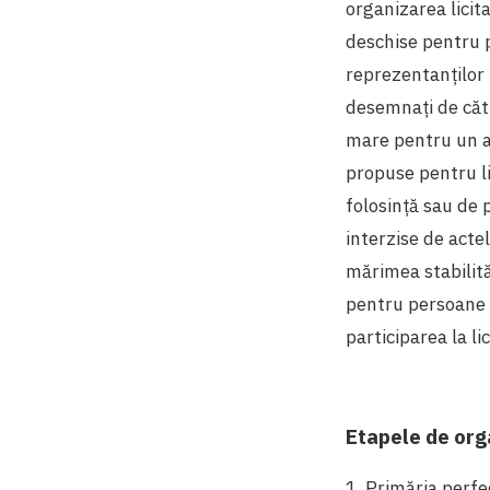
organizarea licitaț
deschise pentru pu
reprezentanților pr
desemnați de cătr
mare pentru un 
propuse pentru lic
folosință sau de p
interzise de acte
mărimea stabilită
pentru persoane 
participarea la lic
Etapele de orga
1. Primăria perf