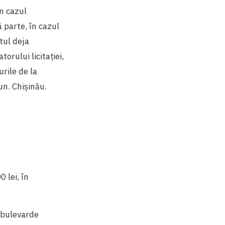
În cazul
ă parte, în cazul
tul deja
orului licitației,
rile de la
un. Chișinău.
 lei, în
, bulevarde