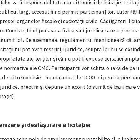
iilor va fi responsabilitatea unei Comisii de licitație. Licitați
blicul larg, accesul fiind permis participanților, autoritățil
esei, organelor fiscale și societății civile. Câștigătorii licitaț
e Comisie, fiind persoana fizică sau juridică care a propus
anumit lot. De asemenea, regulamentul menționează că, 
itații nu pot avea restricții juridice, asupra lor nu se exti
roprietate ale terților și că nu pot fi expuse licitației amp
le normative ale CMC. Participanții vor achita o taxă de part
 de către comisie - nu mai mică de 1000 lei pentru persoane
juridice, precum și depune un acont (o sumă de bani care 
itație).
nizare și desfășurare a licitației
ectează schemele de amplasament prestabilite și le înaint