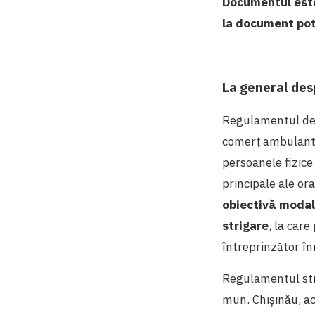
Documentul este 
la document pot
La general de
Regulamentul desp
comerț ambulant s
persoanele fizice
principale ale or
obiectivă modali
strigare
, la car
întreprinzător în
Regulamentul sti
mun. Chișinău, ac