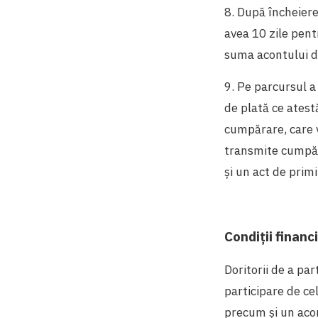
8. După încheierea
avea 10 zile pent
suma acontului de
9. Pe parcursul a 
de plată ce atest
cumpărare, care 
transmite cumpăr
și un act de prim
Condiții financ
Doritorii de a par
participare de ce
precum și un acon