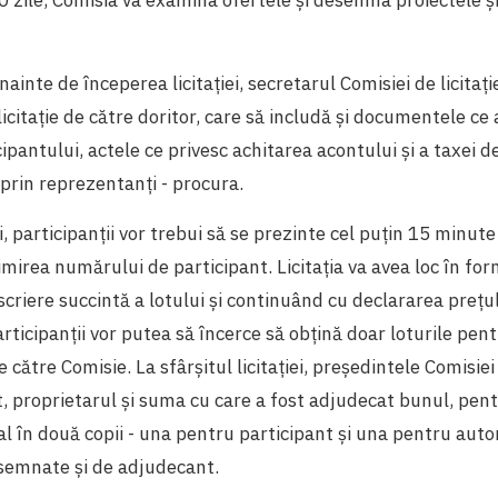
 înainte de începerea licitației, secretarul Comisiei de licitaț
licitație de către doritor, care să includă și documentele ce
ipantului, actele ce privesc achitarea acontului și a taxei de
 prin reprezentanți - procura.
iei, participanții vor trebui să se prezinte cel puțin 15 minut
imirea numărului de participant. Licitația va avea loc în for
criere succintă a lotului și continuând cu declararea prețul
Participanții vor putea să încerce să obțină doar loturile pe
e către Comisie. La sfârșitul licitației, președintele Comisiei
t, proprietarul și suma cu care a fost adjudecat bunul, pen
l în două copii - una pentru participant și una pentru auto
 semnate și de adjudecant.