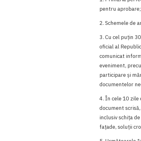
pentru aprobare
2. Schemele de 
3. Cu cel puțin 30
oficial al Republi
comunicat informa
eveniment, precum
participare și mări
documentelor nece
4. În cele 10 zile
document scrisă, 
inclusiv schița de
fațade, soluții c
5. Următoarele 10