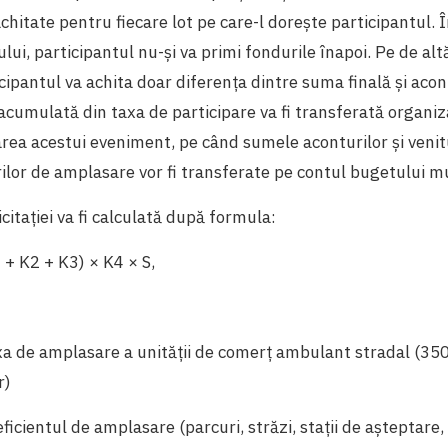
 achitate pentru fiecare lot pe care-l dorește participantul. 
lui, participantul nu-și va primi fondurile înapoi. Pe de alt
icipantul va achita doar diferența dintre suma finală și acon
cumulată din taxa de participare va fi transferată organizat
ea acestui eveniment, pe când sumele aconturilor și venitu
ilor de amplasare vor fi transferate pe contul bugetului m
icitației va fi calculată după formula:
 + K2 + K3) × K4 × S,
xa de amplasare a unității de comerț ambulant stradal (3500
r)
ficientul de amplasare (parcuri, străzi, stații de așteptare