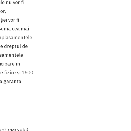
ile nu vor fi
or,
iei vor fi
 suma cea mai
amplasamentele
nde dreptul de
lasamentele
icipare în
 fizice și 1500
va garanta
ează CMC-ului