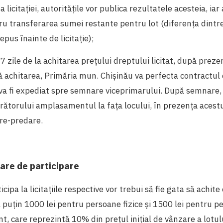
 licitației, autoritățile vor publica rezultatele acesteia, ia
ru transferarea sumei restante pentru lot (diferența dintr
pus înainte de licitație);
7 zile de la achitarea prețului dreptului licitat, după preze
ă achitarea, Primăria mun. Chișinău va perfecta contractul
va fi expediat spre semnare viceprimarului. După semnare,
ătorului amplasamentul la fața locului, în prezența aces
ire-predare.
iare de participare
ticipa la licitațiile respective vor trebui să fie gata să achite
l puțin 1000 lei pentru persoane fizice și 1500 lei pentru pe
t, care reprezintă 10% din prețul inițial de vânzare a lotulu