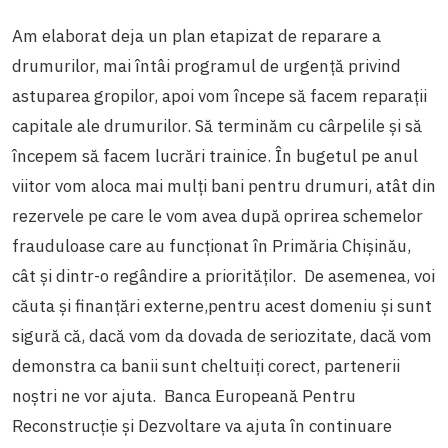
Am elaborat deja un plan etapizat de reparare a
drumurilor, mai întâi programul de urgență privind
astuparea gropilor, apoi vom începe să facem reparații
capitale ale drumurilor. Să terminăm cu cârpelile și să
începem să facem lucrări trainice. În bugetul pe anul
viitor vom aloca mai mulți bani pentru drumuri, atât din
rezervele pe care le vom avea după oprirea schemelor
frauduloase care au funcționat în Primăria Chișinău,
cât și dintr-o regândire a priorităților. De asemenea, voi
căuta și finanțări externe,pentru acest domeniu și sunt
sigură că, dacă vom da dovada de seriozitate, dacă vom
demonstra ca banii sunt cheltuiți corect, partenerii
noștri ne vor ajuta. Banca Europeană Pentru
Reconstrucție și Dezvoltare va ajuta în continuare