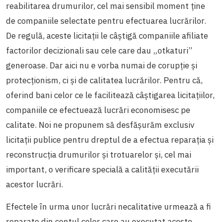
reabilitarea drumurilor, cel mai sensibil moment ţine
de companiile selectate pentru efectuarea lucrărilor.
De regulă, aceste licitaţii le câştigă companiile afiliate
factorilor decizionali sau cele care dau „otkaturi”
generoase. Dar aici nu e vorba numai de corupţie şi
protecţionism, ci şi de calitatea lucrărilor. Pentru că,
oferind bani celor ce le facilitează câştigarea licitaţiilor,
companiile ce efectuează lucrări economisesc pe
calitate. Noi ne propunem să desfăşurăm exclusiv
licitaţii publice pentru dreptul de a efectua reparaţia şi
reconstrucţia drumurilor şi trotuarelor şi, cel mai
important, o verificare specială a calităţii executării
acestor lucrări.
Efectele în urma unor lucrări necalitative urmează a fi
reparate din contul celor care au executat aceste