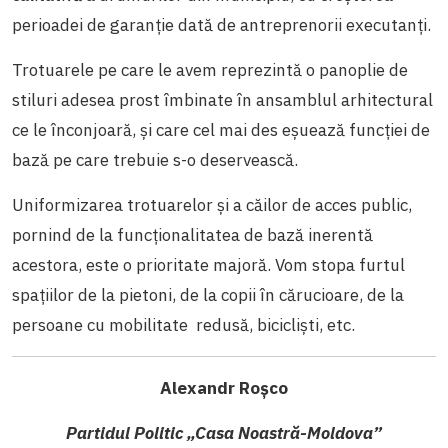
perioadei de garanție dată de antreprenorii executanți.
Trotuarele pe care le avem reprezintă o panoplie de
stiluri adesea prost îmbinate în ansamblul arhitectural
ce le înconjoară, și care cel mai des eșuează funcției de
bază pe care trebuie s-o deservească.
Uniformizarea trotuarelor și a căilor de acces public,
pornind de la funcționalitatea de bază inerentă
acestora, este o prioritate majoră. Vom stopa furtul
spațiilor de la pietoni, de la copii în cărucioare, de la
persoane cu mobilitate redusă, bicicliști, etc.
Alexandr Roșco
Partidul Politic „Casa Noastră-Moldova”