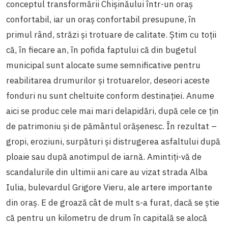
conceptul transformării Chişinăului într-un oraş
confortabil, iar un oraş confortabil presupune, în
primul rând, străzi şi trotuare de calitate. Ştim cu toţii
că, în fiecare an, în pofida faptului că din bugetul
municipal sunt alocate sume semnificative pentru
reabilitarea drumurilor şi trotuarelor, deseori aceste
fonduri nu sunt cheltuite conform destinaţiei. Anume
aici se produc cele mai mari delapidări, după cele ce ţin
de patrimoniu şi de pământul orăşenesc. În rezultat –
gropi, eroziuni, surpături şi distrugerea asfaltului după
ploaie sau după anotimpul de iarnă. Amintiţi-vă de
scandalurile din ultimii ani care au vizat strada Alba
Iulia, bulevardul Grigore Vieru, ale artere importante
din oraş. E de groază cât de mult s-a furat, dacă se ştie
că pentru un kilometru de drum în capitală se alocă