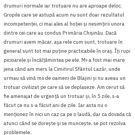
drumuri normale iar trotuare nu are aproape deloc.
Gropile care se astupă acum nu sunt doar rezultatul
incompetenței, ci mai ales al hoției și nesimțirii unora
dintre cei care au condus Primăria Chișinău. Dacă
drumuri avem măcar, așa rele cum sunt, trotuare în
general sunt tot mai puține practicabile în oraș. Îți rupi
picioarele și încălțămintea pe ele. Mi-a fost mai mare
jena când am mers la Cimitirul Sfântul Lazăr, unde
urmau să vină mii de oameni de Blajini și nu aveau un
trotuar civilizat pe care să se deplaseze. Am cerut să
fie amenajat de urgență un trotuar și, în 5 zile, s-a
făcut ce nu s-a făcut ani de zile. Iar asta nu o
menționez în nici un caz ca pe o laudă, dar ca dovada că
atunci când se dorește și se muncește, se pot rezolva
problemele.