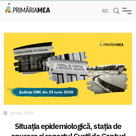
RO
29 Iun. 2020
Situația epidemiologică, stația de