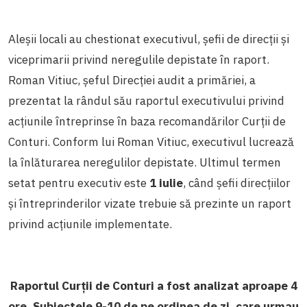
Aleșii locali au chestionat executivul, șefii de direcții și
viceprimarii privind neregulile depistate în raport.
Roman Vitiuc, șeful Direcției audit a primăriei, a
prezentat la rândul său raportul executivului privind
acțiunile întreprinse în baza recomandărilor Curții de
Conturi. Conform lui Roman Vitiuc, executivul lucrează
la înlăturarea neregulilor depistate. Ultimul termen
setat pentru executiv este
1 iulie
, când șefii direcțiilor
și întreprinderilor vizate trebuie să prezinte un raport
privind acțiunile implementate.
Raportul Curții de Conturi a fost analizat aproape 4
ore. Subiectele 9-10 de pe ordinea de zi, care urmau