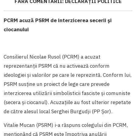
FĂRĂ COMENTARII: DECLARAȚII POLITICE
PCRM acuză PSRM de interzicerea secerii și
ciocanului
Consilierul Nicolae Rusol (PCRM) a acuzat
reprezentanții PSRM că nu activează conform
ideologiei și valorilor pe care le reprezintă. Conform lui,
PSRM susține un proiect de lege care prevede
interzicerea utilizării simbolisticii fasciste și comuniste
(secera și ciocanul). Acuzațiile au fost ulterior repetate
de către alesul local Serghei Burgudji (PP Șor).
Vitalie Mucan (PSRM) i-a răspuns colegului din PCRM,
menționând că PSRM este împotriva anulării