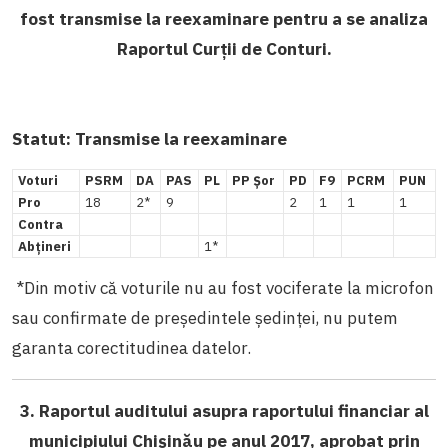
fost transmise la reexaminare pentru a se analiza
Raportul Curții de Conturi.
Statut: Transmise la reexaminare
Voturi
PSRM
DA
PAS
PL
PP Șor
PD
F9
PCRM
PUN
Pro
18
2*
9
2
1
1
1
Contra
Abțineri
1*
*Din motiv că voturile nu au fost vociferate la microfon
sau confirmate de președintele ședinței, nu putem
garanta corectitudinea datelor.
3. Raportul auditului asupra raportului financiar al
municipiului Chișinău pe anul 2017, aprobat prin