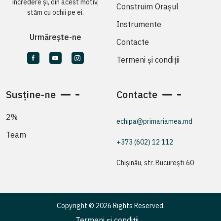
încredere și, din acest motiv,
Construim Orașul
stăm cu ochii pe ei.
Instrumente
Urmărește-ne
Contacte
Termeni și condiții
Susține-ne
Contacte
2%
echipa@primariamea.md
Team
+373 (602) 12 112
Chișinău, str. București 60
Copyright © 2026 Rights Reserved.
Termeni și condiții