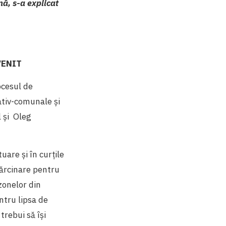
ă, s-a explicat
VENIT
ocesul de
ativ-comunale și
l şi Oleg
uare și în curțile
sărcinare pentru
zonelor din
ntru lipsa de
trebui să își