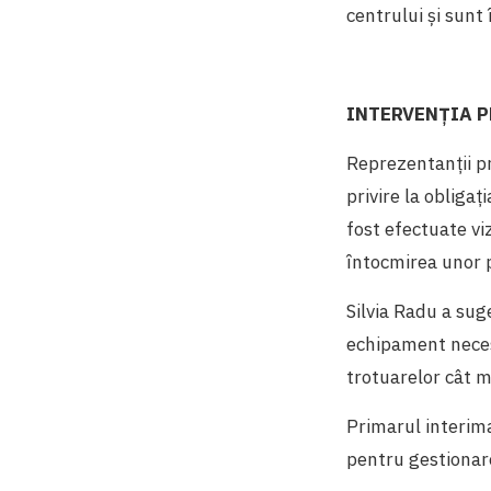
centrului și sunt 
INTERVENȚIA P
Reprezentanții pr
privire la obligaț
fost efectuate viz
întocmirea unor 
Silvia Radu a sug
echipament neces
trotuarelor cât m
Primarul interima
pentru gestionarea