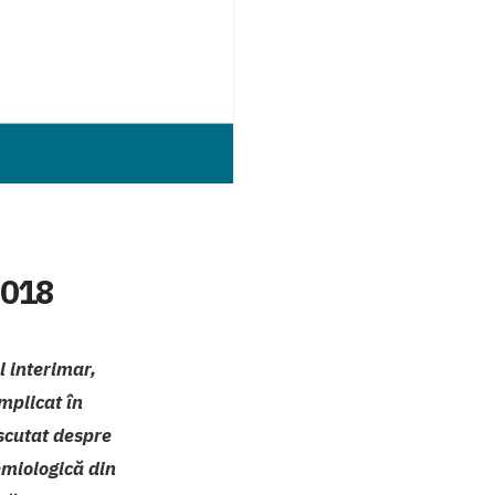
2018
l interimar,
mplicat în
iscutat despre
emiologică din