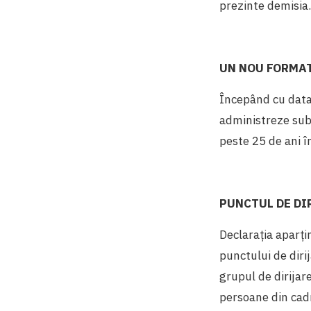
prezinte demisia.
UN NOU FORMA
Începând cu data d
administreze subd
peste 25 de ani î
PUNCTUL DE DI
Declarația aparți
punctului de dirij
grupul de dirijare
persoane din cadr