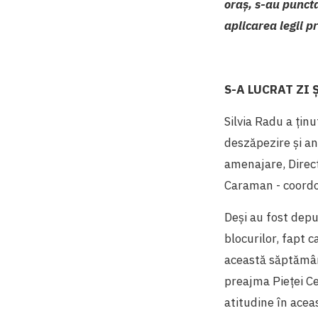
oraș, s-au punct
aplicarea legii pr
S-A LUCRAT ZI
Silvia Radu a ținu
deszăpezire și a
amenajare, Direcț
Caraman - coordon
Deși au fost depus
blocurilor, fapt 
această săptămân
preajma Pieței Ce
atitudine în aceas