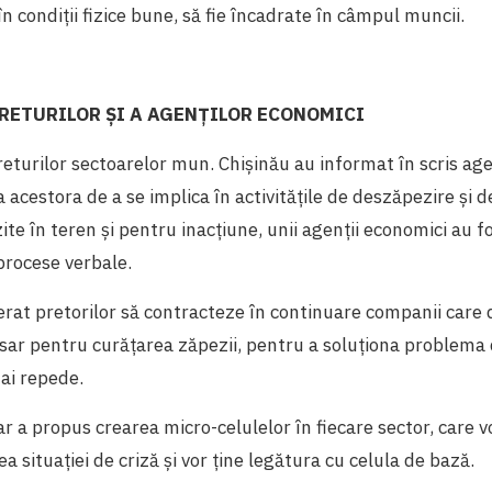
în condiții fizice bune, să fie încadrate în câmpul muncii.
RETURILOR ȘI A AGENȚILOR ECONOMICI
eturilor sectoarelor mun. Chișinău au informat în scris age
ia acestora de a se implica în activitățile de deszăpezire și 
ite în teren și pentru inacțiune, unii agenții economici au fo
procese verbale.
erat pretorilor să contracteze în continuare companii care
ar pentru curățarea zăpezii, pentru a soluționa problema 
ai repede.
r a propus crearea micro-celulelor în fiecare sector, care v
 situației de criză și vor ține legătura cu celula de bază.