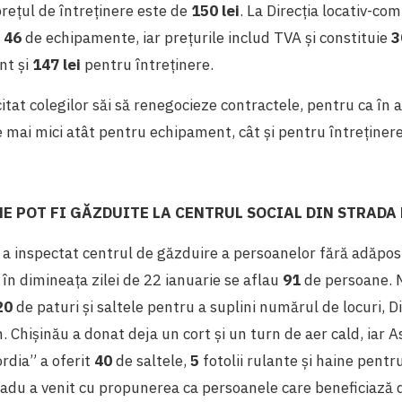
 prețul de întreținere este de
150 lei
. La Direcția locativ-co
ă
46
de echipamente, iar prețurile includ TVA și constituie
3
nt și
147 lei
pentru întreținere.
icitat colegilor săi să renegocieze contractele, pentru ca în
e mai mici atât pentru echipament, cât și pentru întreținere
E POT FI GĂZDUITE LA CENTRUL SOCIAL DIN STRADA 
a inspectat centrul de găzduire a persoanelor fără adăpos
 în dimineața zilei de 22 ianuarie se aflau
91
de persoane. M
20
de paturi și saltele pentru a suplini numărul de locuri, Dir
 Chișinău a donat deja un cort şi un turn de aer cald, iar A
rdia” a oferit
40
de saltele,
5
fotolii rulante și haine pentru
 Radu a venit cu propunerea ca persoanele care beneficiază d