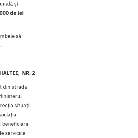
munală şi
000 de lei
 ambele să
.
HALTEI, NR. 2
t din strada
inisterul
ecția situații
sociația
 beneficiarii
e serviciile