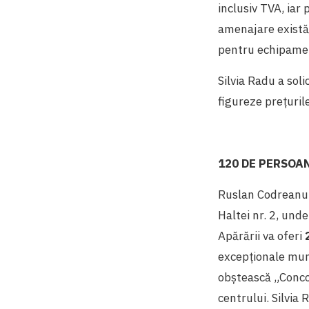
inclusiv TVA, iar
amenajare exist
pentru echipame
Silvia Radu a sol
figureze prețuril
120 DE PERSOAN
Ruslan Codreanu 
Haltei nr. 2, unde
Apărării va oferi
excepționale mun.
obștească „Conco
centrului. Silvia