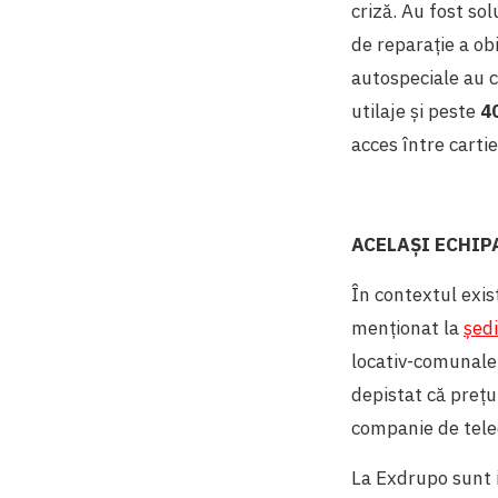
criză. Au fost so
de reparație a ob
autospeciale au c
utilaje și peste
4
acces între carti
ACELAȘI ECHIP
În contextul exis
menționat la
ședi
locativ-comunale
depistat că prețu
companie de tele
La Exdrupo sunt 