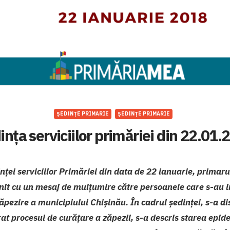
ȘEDINȚE PRIMARIE
ȘEDINȚE PRIMARIE
ința serviciilor primăriei din 22.01.
nței serviciilor Primăriei din data de 22 ianuarie, primaru
enit cu un mesaj de mulțumire către persoanele care s-au i
ăpezire a municipiului Chișinău. În cadrul ședinței, s-a d
at procesul de curățare a zăpezii, s-a descris starea epid