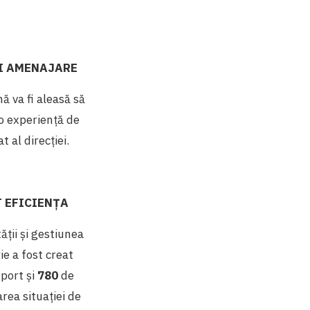
ŞI AMENAJARE
ă va fi aleasă să
o experiență de
 al direcției.
T EFICIENȚA
ății şi gestiunea
ie a fost creat
sport și
780
de
rea situației de