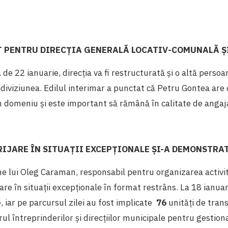
T PENTRU DIRECȚIA GENERALĂ LOCATIV-COMUNALĂ 
e 22 ianuarie, direcția va fi restructurată și o altă persoan
iviziunea. Edilul interimar a punctat că
Petru Gontea are 
n domeniu și este important să rămână în calitate de angajat
RIJARE ÎN SITUAȚII EXCEPȚIONALE ŞI-A DEMONSTRA
ne lui Oleg Caraman, responsabil pentru organizarea activit
are în situații excepționale în format restrâns. La 18 ianuar
, iar pe parcursul zilei au fost implicate
76
unități de tran
ul întreprinderilor și direcțiilor municipale pentru gestiona