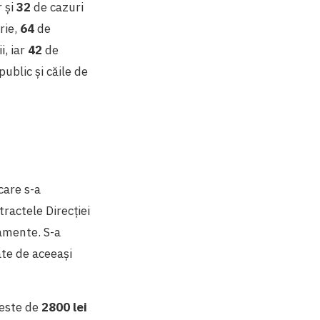
r și
32
de cazuri
rie,
64
de
i, iar
42
de
ublic și căile de
care s-a
tractele Direcției
amente. S-a
ate de aceeași
este de
2800 lei