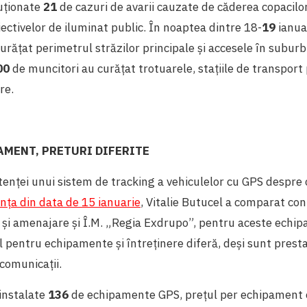
luționate
21
de cazuri de avarii cauzate de căderea copacilo
iectivelor de iluminat public. În noaptea dintre 18-
19
ianua
urățat perimetrul străzilor principale și accesele în suburbi
00
de muncitori au curățat trotuarele, stațiile de transport p
ere.
AMENT, PRETURI DIFERITE
tenței unui sistem de tracking a vehiculelor cu GPS despre 
nța din data de 15 ianuarie
, Vitalie Butucel a comparat con
 și amenajare și Î.M. „Regia Exdrupo”, pentru aceste echip
l pentru echipamente și întreținere diferă, deși sunt prest
comunicații.
instalate
136
de echipamente GPS, prețul per echipament 