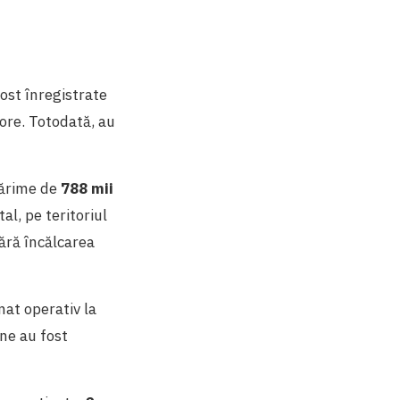
ost înregistrate
ore. Totodată, au
mărime de
788 mii
tal, pe teritoriul
ără încălcarea
nat operativ la
ne au fost