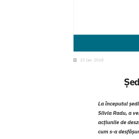
23 Ian. 2018
Șed
La începutul ședi
Silvia Radu, a v
acțiunile de desz
cum s-a desfășur