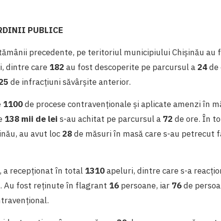
DINII PUBLICE
ămânii precedente, pe teritoriul municipiului Chișinău au f
i,
dintre care
182
au fost descoperite pe parcursul a
24
de 
25
de infracțiuni săvârșite anterior.
e
1100
de procese contravenționale și aplicate amenzi în 
re
138 mii de lei
s-au achitat pe parcursul a
72
de ore. În to
inău, au avut loc
28
de măsuri în masă care s-au petrecut f
 a recepționat în total
1310
apeluri, dintre care s-a reacțio
. Au fost reținute în flagrant
16
persoane, iar
76
de persoa
ravențional.