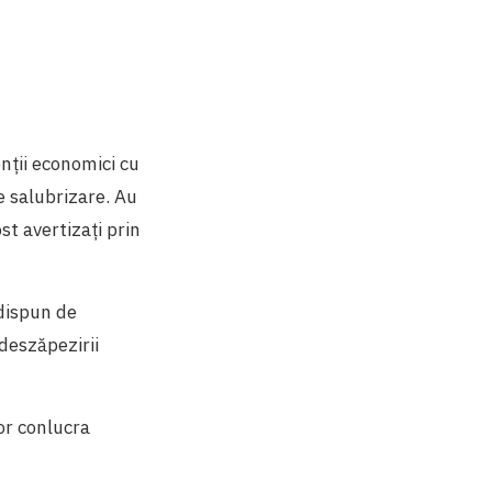
nții economici cu
de salubrizare. Au
st avertizați prin
 dispun de
deszăpezirii
or conlucra