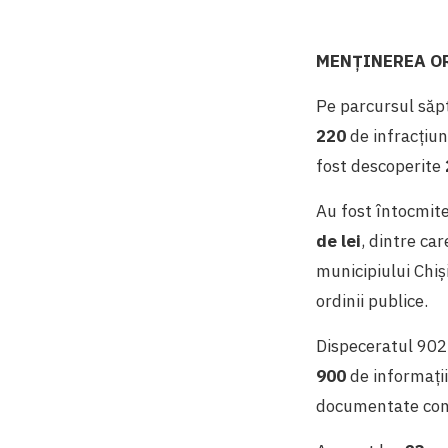
MENȚINEREA OR
Pe parcursul săpt
220
de infracțiun
fost descoperite
Au fost întocmit
de lei
, dintre ca
municipiului Chiș
ordinii publice.
Dispeceratul 902,
900
de informații
documentate cont