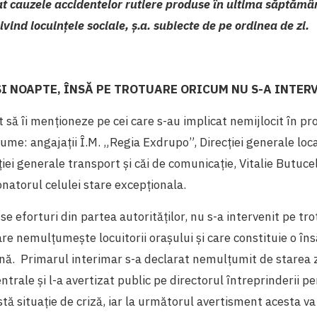
at cauzele accidentelor rutiere produse în ultima săptămân
ivind locuințele sociale, ş.a. subiecte de pe ordinea de zi.
 ȘI NOAPTE, ÎNSĂ PE TROTUARE ORICUM NU S-A INTER
t să îi menționeze pe cei care s-au implicat nemijlocit în pr
nume: angajații
Î.M. „Regia Exdrupo”, Direcției generale loc
iei generale transport și căi de comunicație, Vitalie Butuce
atorul celulei stare excepționala.
e eforturi din partea autorităților, nu s-a intervenit pe trot
care nemulțumește locuitorii orașului și care constituie o în
ă. Primarul interimar s-a declarat nemulțumit de starea 
ntrale și l-a avertizat public pe directorul întreprinderii pe
tă situație de criză, iar la următorul avertisment acesta va 