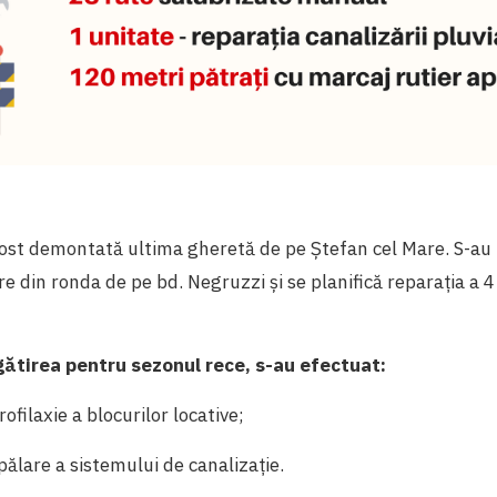
ost demontată ultima gheretă de pe Ștefan cel Mare. S-au 
e din ronda de pe bd. Negruzzi și se planifică reparația a 4 
gătirea pentru sezonul rece, s-au efectuat:
rofilaxie a blocurilor locative;
pălare a sistemului de canalizație.