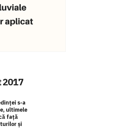
t 2017
dinței s-a
e, ultimele
că față
urilor și