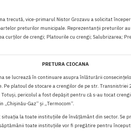
trecută, vice-primarul Nistor Grozavu a solicitat începer
rtelor preturilor municipale. Reprezentanții preturilor au
rea curților de crengi; Platourile cu crengi; Salubrizarea; P
PRETURA CIOCANA
na se lucrează în continuare asupra înlăturării consecințel
e. Pe platoul de stocare a crengilor de pe str. Transnistriei 
 Totuși, pericolul a fost depășit pentru că s-au tocat creng
țin „Chișinău-Gaz” și „Termocom”.
 situația la toate instituțiile de învățământ din sector. Se 
săptămânii toate instituțiile vor fi pregătire pentru început