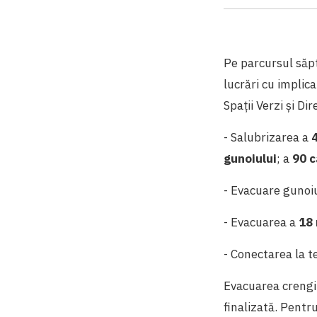
Pe parcursul săp
lucrări cu implic
Spații Verzi și D
- Salubrizarea a
4
gunoiului
; a
90 
- Evacuare gunoiu
- Evacuarea a
18 
- Conectarea la t
Evacuarea crengil
finalizată. Pentr