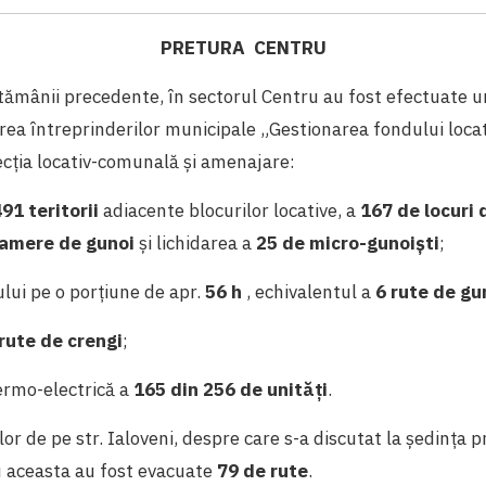
PRETURA CENTRU
tămânii precedente, în sectorul Centru au fost efectuate 
area întreprinderilor municipale „Gestionarea fondului loc
irecția locativ-comunală și amenajare:
91 teritorii
adiacente blocurilor locative, a
167 de locuri 
camere de gunoi
și lichidarea a
25 de micro-gunoiști
;
lui pe o porțiune de apr.
56 h
, echivalentul a
6 rute de gu
rute de crengi
;
ermo-electrică a
165 din 256 de unități
.
or de pe str. Ialoveni, despre care s-a discutat la ședința p
u aceasta au fost evacuate
79 de rute
.