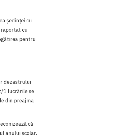
ea ședinței cu
 raportat cu
regătirea pentru
or dezastrului
2/1 lucrările se
ile din preajma
preconizează că
ul anului școlar.