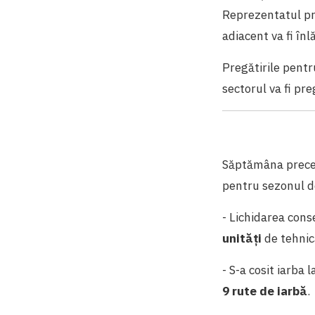
Reprezentatul pre
adiacent va fi înl
Pregătirile pentr
sectorul va fi pre
Săptămâna preced
pentru sezonul de
- Lichidarea conse
unități
de tehnic
- S-a cosit iarba 
9 rute de iarbă
.