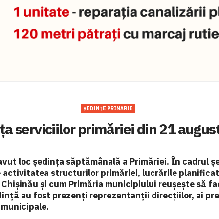
ȘEDINȚE PRIMARIE
ța serviciilor primăriei din 21 augus
avut loc ședința săptămânală a Primăriei. În cadrul șe
activitatea structurilor primăriei, lucrările planificat
Chișinău și cum Primăria municipiului reușește să fa
ință au fost prezenți reprezentanții direcțiilor, ai pret
r municipale.