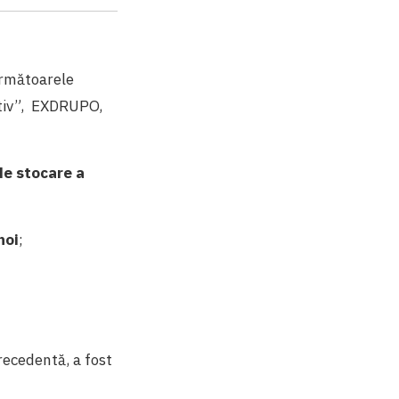
următoarele
ativ”, EXDRUPO,
de stocare a
noi
;
recedentă, a fost