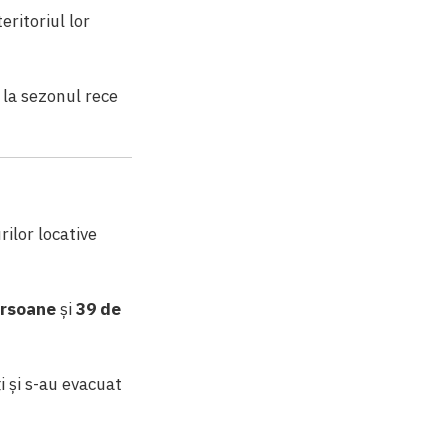
eritoriul lor
 la sezonul rece
ilor locative
ersoane
și
39 de
i și s-au evacuat