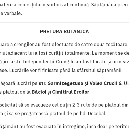
atere a comerțului neautorizat continuă. Săptămâna prec
e verbale.
PRETURA BOTANICA
uare a crengilor au fost efectuate de către două tocătoare.
oriul adiacent lui a fost curățit totalmente. La moment se d
ățire a str. Independenții. Crengile au fost tocate și urme
e. Lucrările vor fi finisate până la sfârșitul săptămânii.
fășoară lucrări pe
str. Sarmizegetusa și Valea Crucii 6.
Ul
e platoul de la
Băcioi
și
Cimitirul Eroilor
.
solicitat să se evacueze cel puțin 2-3 rute de pe platoul di
vă și să se pregătească platoul de pe bd. Decebal.
nvățământ au fost evacuate în întregime, însă
doar pe teritori