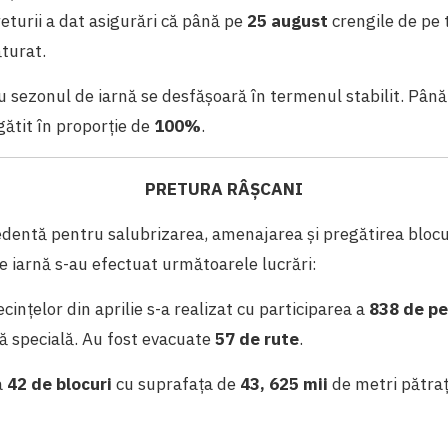
turii a dat asigurări că până pe
25 august
crengile de pe t
ăturat.
u sezonul de iarnă se desfășoară în termenul stabilit. Până
gătit în proporție de
100%
.
PRETURA RÂȘCANI
entă pentru salubrizarea, amenajarea și pregătirea blocur
 iarnă s-au efectuat următoarele lucrări:
cințelor din aprilie s-a realizat cu participarea a
838 de p
ă specială. Au fost evacuate
57 de rute
.
la
42 de blocuri
cu suprafața de
43, 625 mii
de metri pătraț