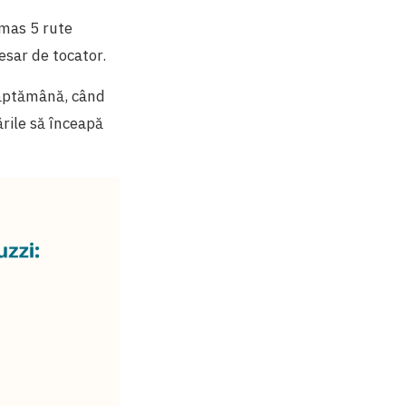
ămas 5 rute
esar de tocator.
 săptămână, când
ările să înceapă