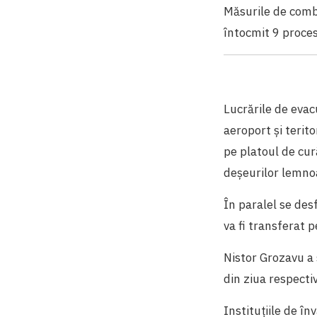
Măsurile de comb
întocmit 9 proces
Lucrările de evac
aeroport și terit
pe platoul de cur
deșeurilor lemnoas
În paralel se des
va fi transferat p
Nistor Grozavu a 
din ziua respecti
Instituțiile de î