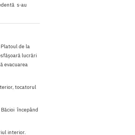
edentă s-au
 Platoul de la
esfășoară lucrări
ază evacuarea
terior, tocatorul
n Băcioi începând
ul interior.