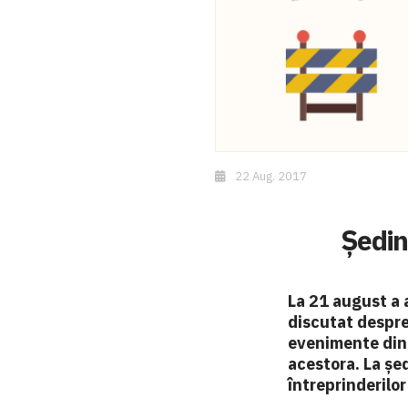
22 Aug. 2017
Ședin
La 21 august a 
discutat despre 
evenimente din 
acestora. La șed
întreprinderilo