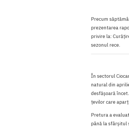
Precum săptămâna 
prezentarea rapoa
privire la: Curăți
sezonul rece.
În sectorul Cioca
natural din aprili
desfășoară încet.
țevilor care apar
Pretura a evaluat
până la sfârșitul 