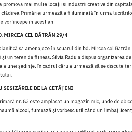
 promova mai multe locații și industrii creative din capitală
 clădirea Primăriei urmează a fi iluminată în urma lucrărilo
re vor începe în acest an.
D. MIRCEA CEL BĂTRÂN 29/4
lanifică să amenajeze în scuarul din bd. Mircea cel Bătrân
i și un teren de fitness. Silvia Radu a dispus organizarea de
a a unei ședințe, în cadrul căruia urmează să se discute te
tului.
U SESIZĂRILE DE LA CETĂȚENI
primără nr. 83 este amplasat un magazin mic, unde de obic
sumă alcool, fumează şi vorbesc utilizând un limbaj licențio