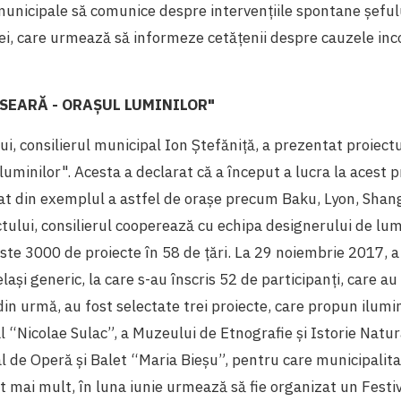
municipale să comunice despre intervențiile spontane șefului 
ei, care urmează să informeze cetățenii despre cauzele inc
 SEARĂ - ORAŞUL LUMINILOR"
ui, consilierul municipal Ion Ștefăniță, a prezentat proiect
luminilor". Acesta a declarat că a început a lucra la acest p
rat din exemplul a astfel de orașe precum Baku, Lyon, Shangh
tului, consilierul cooperează cu echipa designerului de lumi
este 3000 de proiecte în 58 de țări. La 29 noiembrie 2017, a
lași generic, la care s-au înscris 52 de participanți, care a
 din urmă, au fost selectate trei proiecte, care propun ilumi
l “Nicolae Sulac”, a Muzeului de Etnografie și Istorie Natural
l de Operă și Balet “Maria Bieșu”, pentru care municipalit
ât mai mult, în luna iunie urmează să fie organizat un Festiv