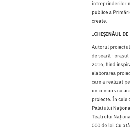
întreprinderilor 
publice a Primări
create.
„CHIŞINĂUL DE
Autorul proiectul
de seară - oraşul 
2016, fiind inspi
elaborarea proiec
care a realizat p
un concurs cu ace
proiecte. În cele
Palatului Naționa
Teatrului Naționa
000 de lei. Cu at