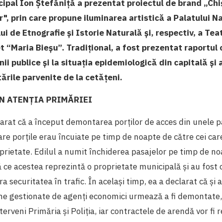
cipal Ion Ștefăniță a prezentat proiectul de brand „Ch
or", prin care propune iluminarea artistică a Palatului N
ui de Etnografie și Istorie Naturală și, respectiv, a Tea
t “Maria Bieșu”. Tradițional, a fost prezentat raportul c
ii publice și la situația epidemiologică din capitală și 
tările parvenite de la cetățeni.
N ATENȚIA PRIMĂRIEI
larat că a început demontarea porților de acces din unele 
care porțile erau încuiate pe timp de noapte de către cei ca
prietate. Edilul a numit închiderea pasajelor pe timp de n
ă ce acestea reprezintă o proprietate municipală și au fost 
a securitatea în trafic. În același timp, ea a declarat că și a
ne gestionate de agenți economici urmează a fi demontate, 
rveni Primăria și Poliția, iar contractele de arendă vor fi r