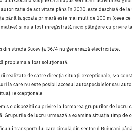
rului Ciocana susține că a supus verificării activitatea gher
 autorizație de activitate până în 2020, este deschisă de la
nța până la școala primară este mai mult de 100 m (ceea c
mative) și nu a fost înregistrată nicio plângere cu privire la
ici din strada Suceviţa 36/4 nu generează electricitate.
că proplema a fost soluționată.
ii realizate de către direcția situații excepționale, s-a cons
curi la care nu este posibil accesul autospecialelor sau auto
ituații excepționale.
emis o dispoziții cu privire la formarea grupurilor de lucru c
tă. Grupurile de lucru urmează a examina situația timp de o
aficului transportului care circulă din sectorul Buiucani pân