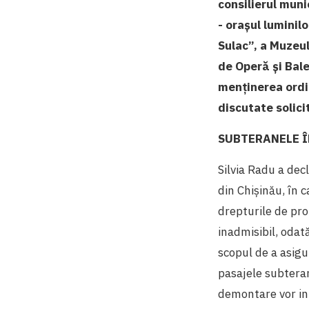
consilierul muni
- oraşul luminil
Sulac”, a Muzeul
de Operă și Bale
menținerea ordin
discutate solici
SUBTERANELE Î
Silvia Radu a dec
din Chișinău, în 
drepturile de pro
inadmisibil, odat
scopul de a asigur
pasajele subtera
demontare vor inte