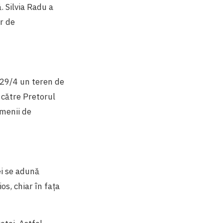
. Silvia Radu a
r de
 29/4 un teren de
 către Pretorul
rmenii de
ei se adună
s, chiar în faţa