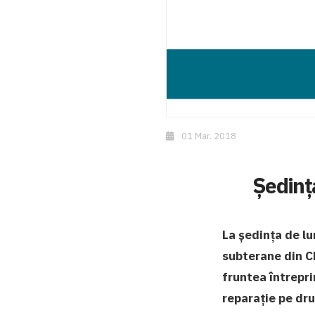
01 Mar. 2018
Ședința
La ședința de lu
subterane din Ch
fruntea întrepri
reparație pe drum