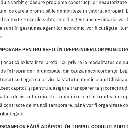
 Radu a vorbit și despre problema construcțiilor neautorizat
ne, pe care a promis să le demonteze în viitorul apropiat. La
l că toate trecerile subterane din gestiunea Primăriei vor f
re sunt în gestiunea agenților economici vor fi curățate, ilu
e.
PORARE PENTRU ȘEFII ÎNTREPRINDERILOR MUNICIP
ționat că există interpretări cu privire la modalitatea de n
ir de întreprinderi municipale, din cauza neconcordanței Legi
trecut cu Legea cu privire la statutul municipiului Chișinău
acest capitol și pentru a asigura transparența și corectitudi
adu a decis ca toți directorii numiți recent în fruntea între
bă contracte de muncă temporare, până vor fi organizate co
ilor legale.
SOANELOR FĂRĂ ADĂPOST ÎN TIMPUL CODULUI PORT