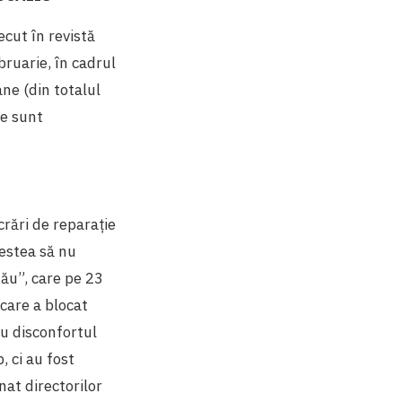
ecut în revistă
bruarie, în cadrul
ne (din totalul
ne sunt
crări de reparație
cestea să nu
inău”, care pe 23
 care a blocat
ru disconfortul
, ci au fost
nat directorilor