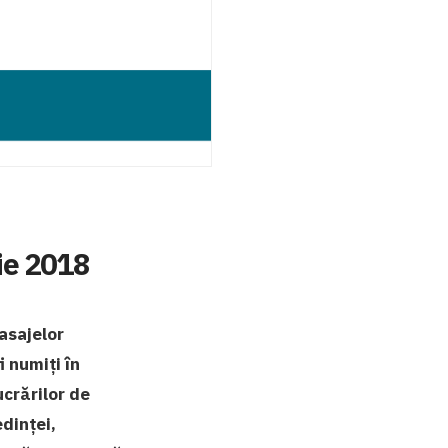
rie 2018
pasajelor
 numiți în
ucrărilor de
edinței,