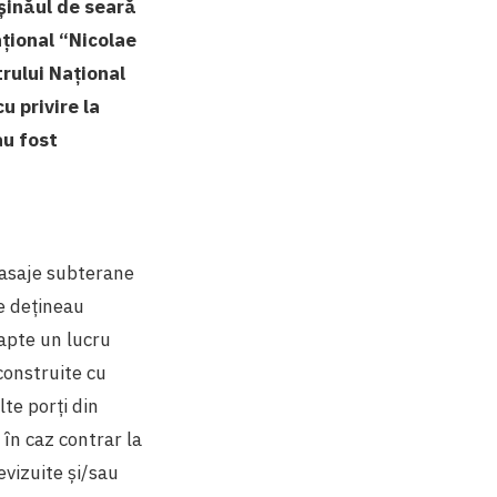
işinăul de seară
ațional “Nicolae
trului Național
u privire la
au fost
pasaje subterane
re dețineau
oapte un lucru
construite cu
lte porți din
în caz contrar la
evizuite și/sau