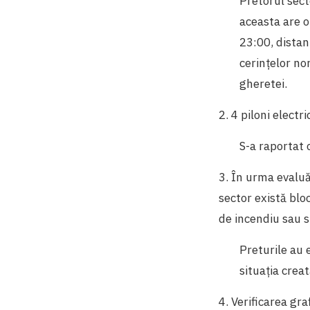
Pretorul secto
aceasta are o
23:00, dista
cerințelor nor
gheretei.
2. 4 piloni electr
S-a raportat 
3. În urma evaluăr
sector există blo
de incendiu sau s
Preturile au 
situația crea
4. Verificarea gr