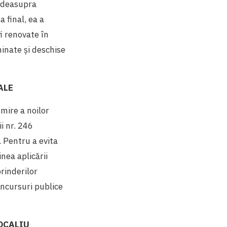
e deasupra
 final, ea a
i renovate în
minate și deschise
ALE
umire a noilor
i nr. 246
. Pentru a evita
nea aplicării
prinderilor
ncursuri publice
OCALIU