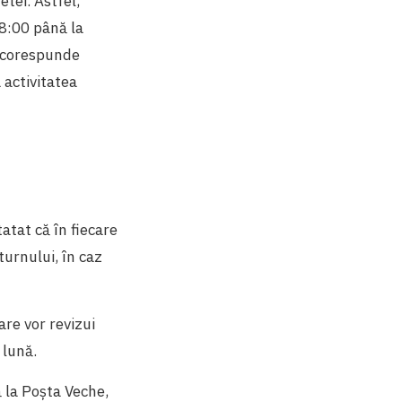
etei. Astfel,
 8:00 până la
e corespunde
 activitatea
tatat că în fiecare
turnului, în caz
are vor revizui
 lună.
ă la Poșta Veche,