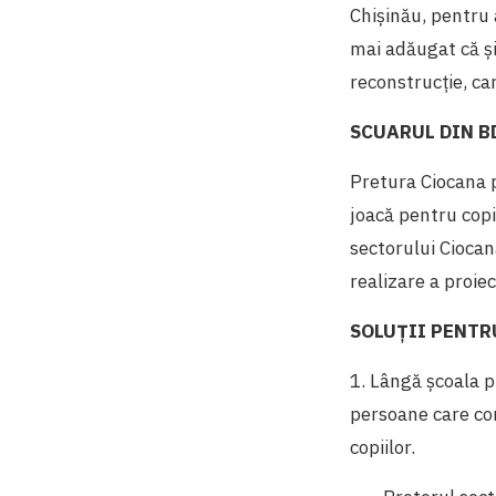
Chișinău, pentru a
mai adăugat că și
reconstrucție, ca
SCUARUL DIN B
Pretura Ciocana p
joacă pentru copi
sectorului Ciocan
realizare a proiec
SOLUȚII PENTR
1. Lângă şcoala 
persoane care con
copiilor.