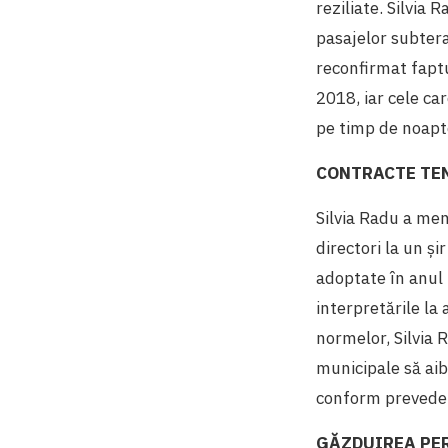
reziliate. Silvia
pasajelor subtera
reconfirmat faptu
2018, iar cele ca
pe timp de noapt
CONTRACTE TEM
Silvia Radu a men
directori la un ș
adoptate în anul 
interpretările la 
normelor, Silvia R
municipale să ai
conform preveder
GĂZDUIREA PER