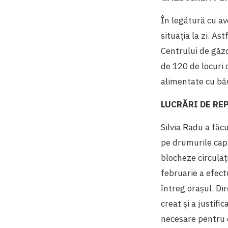
În legătură cu av
situația la zi. As
Centrului de găz
de 120 de locuri 
alimentate cu băut
LUCRĂRI DE RE
Silvia Radu a făc
pe drumurile capit
blocheze circulați
februarie a efect
întreg orașul. Di
creat și a justifi
necesare pentru o