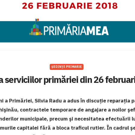
ȘEDINȚE PRIMARIE
 serviciilor primăriei din 26 februa
ni a Primăriei, Silvia Radu a adus în discuție reparația 
ișinău, contractele temporare de angajare a noilor șefi
nderilor municipale, precum și necesitatea efectuării l
urile capitalei fără a bloca traficul rutier. În cadrul ș