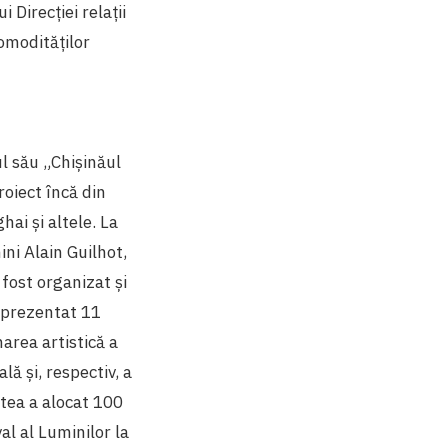
Direcției relații
omodităților
ul său „Chişinăul
roiect încă din
ai și altele. La
ni Alain Guilhot,
 fost organizat și
u prezentat 11
narea artistică a
ă și, respectiv, a
atea a alocat 100
al al Luminilor la