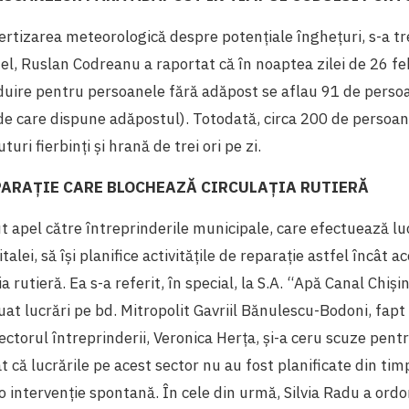
ertizarea meteorologică despre potențiale înghețuri, s-a tr
tfel, Ruslan Codreanu a raportat că în noaptea zilei de 26 fe
duire pentru persoanele fără adăpost se aflau 91 de persoa
de care dispune adăpostul). Totodată, circa 200 de persoa
uri fierbinți și hrană de trei ori pe zi.
PARAȚIE CARE BLOCHEAZĂ CIRCULAȚIA RUTIERĂ
ut apel către întreprinderile municipale, care efectuează lu
alei, să își planifice activitățile de reparație astfel încât a
a rutieră. Ea s-a referit, în special, la S.A. “Apă Canal Chiș
uat lucrări pe bd. Mitropolit Gavriil Bănulescu-Bodoni, fapt
rectorul întreprinderii, Veronica Herța, și-a ceru scuze pent
cat că lucrările pe acest sector nu au fost planificate din timp
 intervenție spontană. În cele din urmă, Silvia Radu a ordo