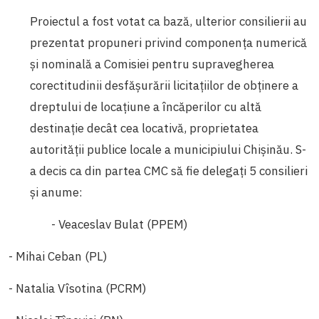
Proiectul a fost votat ca bază, ulterior consilierii au
prezentat propuneri privind componenţa numerică
și nominală a Comisiei pentru supravegherea
corectitudinii desfăşurării licitaţiilor de obţinere a
dreptului de locaţiune a încăperilor cu altă
destinaţie decât cea locativă, proprietatea
autorităţii publice locale a municipiului Chişinău. S-
a decis ca din partea CMC să fie delegați 5 consilieri
și anume:
- Veaceslav Bulat (PPEM)
- Mihai Ceban (PL)
- Natalia Vîsotina (PCRM)