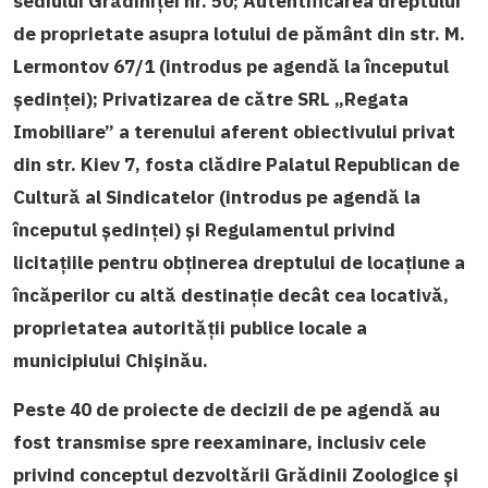
sediului Grădiniţei nr. 50;
Autentificarea dreptului
de proprietate asupra lotului de pământ din str. M.
Lermontov 67/1 (introdus pe agendă la începutul
ședinței);
Privatizarea de către SRL „Regata
Imobiliare” a terenului aferent obiectivului privat
din str. Kiev 7, fosta clădire Palatul Republican de
Cultură al Sindicatelor (introdus pe agendă la
începutul ședinței) și Regulamentul privind
licitațiile pentru obținerea dreptului de locațiune a
încăperilor cu altă destinație decât cea locativă,
proprietatea autorității publice locale a
municipiului Chișinău.
Peste 40 de proiecte de decizii de pe agendă au
fost transmise spre reexaminare, inclusiv cele
privind conceptul dezvoltării Grădinii Zoologice și