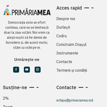
Acces rapid
Despre noi
Democrația este un efort
Durlești
continuu, care nu se limitează
doar la ziua votării. Noi vrem ca
Codru
aleșii noștri să fie demni de
încredere și, din acest motiv,
Construim Orașul
stăm cu ochii pe ei.
Instrumente
Urmărește-ne
Contacte
Termeni și condiții
Susține-ne
Contacte
2%
echipa@primariamea.md
Team