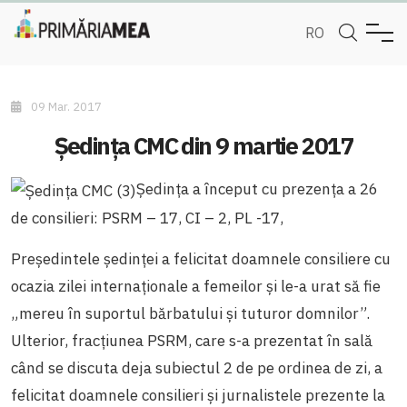
RO
09 Mar. 2017
Ședința CMC din 9 martie 2017
Ședința a început cu prezența a 26
de consilieri: PSRM – 17, CI – 2, PL -17,
Președintele ședinței a felicitat doamnele consiliere cu
ocazia zilei internaționale a femeilor și le-a urat să fie
„mereu în suportul bărbatului și tuturor domnilor”.
Ulterior, fracțiunea PSRM, care s-a prezentat în sală
când se discuta deja subiectul 2 de pe ordinea de zi, a
felicitat doamnele consilieri și jurnalistele prezente la